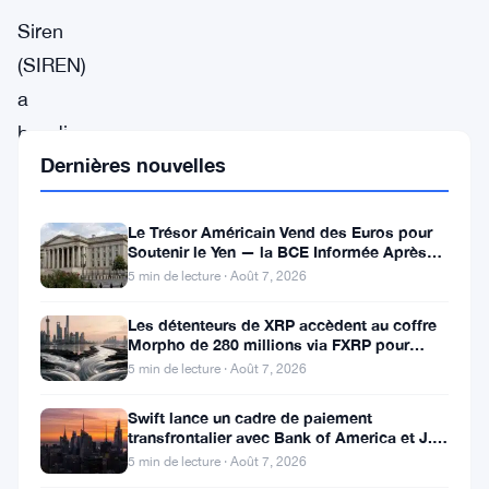
Siren
(SIREN)
a
bondi
Dernières nouvelles
de
29,54%
à
Le Trésor Américain Vend des Euros pour
Soutenir le Yen — la BCE Informée Après
$0,7764
Coup
5 min de lecture · Août 7, 2026
mardi,
Les détenteurs de XRP accèdent au coffre
en
Morpho de 280 millions via FXRP pour
emprunter des RLUSD
tête
5 min de lecture · Août 7, 2026
du
Swift lance un cadre de paiement
classement
transfrontalier avec Bank of America et J.P.
Morgan dans 25 pays
5 min de lecture · Août 7, 2026
des