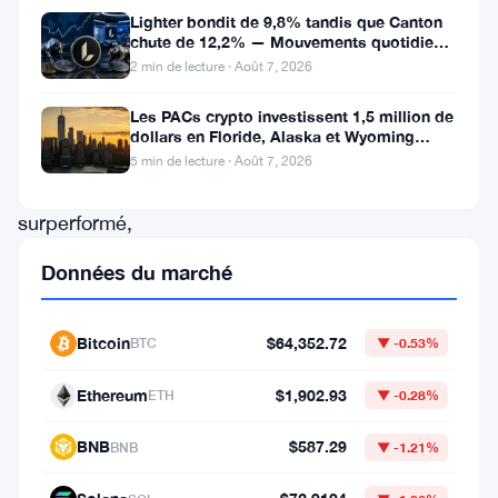
gagnants
Lighter bondit de 9,8% tandis que Canton
chute de 12,2% — Mouvements quotidiens
alors
du 7 août
2 min de lecture · Août 7, 2026
que
Les PACs crypto investissent 1,5 million de
certains
dollars en Floride, Alaska et Wyoming
altcoins
après un revers au Michigan
5 min de lecture · Août 7, 2026
ont
surperformé,
selon
Données du marché
les
données
Bitcoin
$64,352.72
BTC
▼ -0.53%
de
CoinGecko.
Ethereum
$1,902.93
ETH
▼ -0.28%
MemeCore
BNB
$587.29
BNB
▼ -1.21%
a