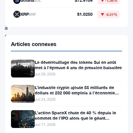
augmenté
Solana
$72.9104
SOL
▼ -1.36%
de
XRP
$1.0250
XRP
▼ -2.31%
10,22%
à
$1,83,
Articles connexes
tandis
que
Le déverrouillage des tokens Sui en août
Kaspa
met à l’épreuve 4 ans de pression baissière
a
Juil 28, 2026
ajouté
L’industrie crypto ajoute 55 milliards de
10,04%
dollars et 232 000 emplois à l’économie
américaine
Juil 24, 2026
à
$0,0371.
L’action SpaceX chute de 40 % depuis le
sommet de l’IPO alors que le géant
À
aérospatial d’Elon Musk fait face
Juil 17, 2026
la