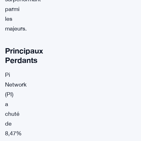
parmi
les
majeurs.
Principaux
Perdants
Pi
Network
(PI)
a
chuté
de
8,47%