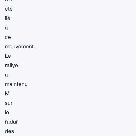
été
lié
à
ce
mouvement.
Le
rallye
a
maintenu
M
sur
le
radar
des