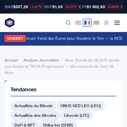
BNB
$587,29
XRP
$1,03
ETH
$1 902,93
BT
-1,21%
-2,31%
-0,28%
e Trésor Américain Vend des Euros pour Soutenir le Yen — la BCE I
URGENT
Accueil
›
Analyse Journalière
›
Siren Bondit de 29,54% tandis
que Kaspa et TRON Progressent — Mouvements du Jour 18
Mars
ANALYSE
Tendances
JOURNALIÈRE
Siren
Actualités du Bitcoin
UNUS SED LEO (LEO)
Bondit
de
Actualités des Altcoins
Litecoin (LTC)
29,54%
DeFi & NFT
Shiba Inu (SHIB)