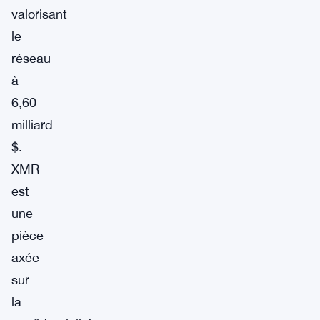
valorisant
le
réseau
à
6,60
milliard
$.
XMR
est
une
pièce
axée
sur
la