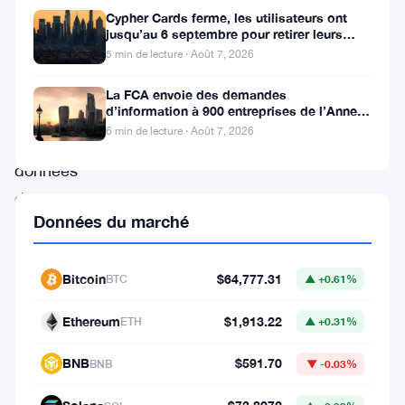
du
Cypher Cards ferme, les utilisateurs ont
tableau
jusqu’au 6 septembre pour retirer leurs
fonds
5 min de lecture · Août 7, 2026
des
hausses,
La FCA envoie des demandes
d’information à 900 entreprises de l’Annexe
selon
1 contre le blanchiment
6 min de lecture · Août 7, 2026
les
données
de
Données du marché
CoinGecko.
River
Bitcoin
$64,777.31
BTC
▲ +0.61%
a
grimpé
Ethereum
$1,913.22
ETH
▲ +0.31%
de
BNB
$591.70
12,27%
BNB
▼ -0.03%
à