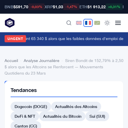
BNB
$591,70
XRP
$1,03
ETH
$1 913,22
BT
-0,03%
-1,47%
+0,31%
e Bitcoin atteint 65 340 $ alors que les faibles données d'emploi de ju
URGENT
Accueil
›
Analyse Journalière
›
Siren Bondit de 152,79% à 2,50
$ alors que les Altcoins se Renforcent — Mouvements
Quotidiens du 23 Mars
ANALYSE
Tendances
JOURNALIÈRE
Siren
Dogecoin (DOGE)
Actualités des Altcoins
Bondit
de
DeFi & NFT
Actualités du Bitcoin
Sui (SUI)
152,79%
Canton (CC)