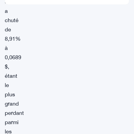
Sky
a
chuté
de
8,91%
à
0,0689
$,
étant
le
plus
grand
perdant
parmi
les