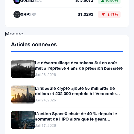
Solana
$73.8072
SOL
▲ +0.90%
27,74
XRP
$1.0293
$
XRP
▼ -1.47%
et
Monero
a
Articles connexes
ajouté
4,92%
Le déverrouillage des tokens Sui en août
met à l’épreuve 4 ans de pression baissière
à
Juil 28, 2026
358,13
L’industrie crypto ajoute 55 milliards de
$.
dollars et 232 000 emplois à l’économie
Du
américaine
Juil 24, 2026
côté
L’action SpaceX chute de 40 % depuis le
des
sommet de l’IPO alors que le géant
aérospatial d’Elon Musk fait face
baisses,
Juil 17, 2026