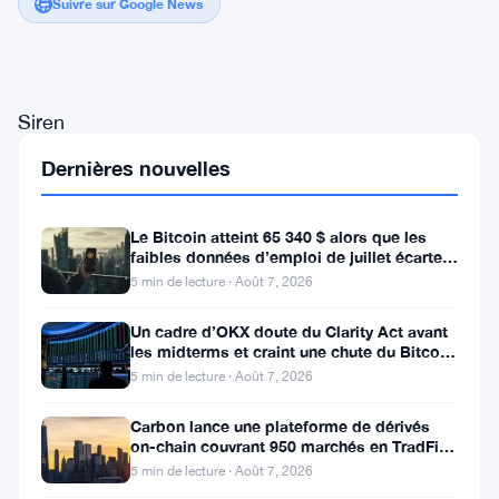
Suivre sur Google News
Siren
a
Dernières nouvelles
bondi
de
Le Bitcoin atteint 65 340 $ alors que les
faibles données d’emploi de juillet écartent
152,79%
une hausse des taux en
5 min de lecture · Août 7, 2026
à
2,50
Un cadre d’OKX doute du Clarity Act avant
les midterms et craint une chute du Bitcoin
$
à 55 000 $
5 min de lecture · Août 7, 2026
lundi,
Carbon lance une plateforme de dérivés
en
on-chain couvrant 950 marchés en TradFi et
tête
crypto
5 min de lecture · Août 7, 2026