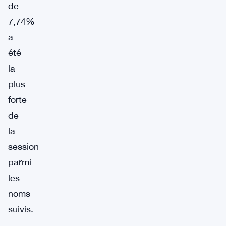
de
7,74%
a
été
la
plus
forte
de
la
session
parmi
les
noms
suivis.