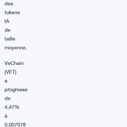
des
tokens
IA
de
taille
moyenne.
VeChain
(VET)
a
progressé
de
4,47%
à
0,007078