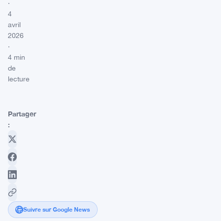
·
4
avril
2026
·
4 min
de
lecture
Partager
:
Suivre sur Google News