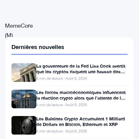
MemeCore
(M)
a
Dernières nouvelles
bondi
de
La gouverneure de la Fed Lisa Cook avertit
que les cryptos risquent une hausse des
7,74%
taux
5 min de lecture · Août 6, 2026
à
2,71
Les forces macroéconomiques influencent
la réaction crypto alors que l’attente de la
$
Fed se poursuit
4 min de lecture · Août 6, 2026
samedi,
Les Baleines Crypto Accumulent 1 Milliard
en
de Dollars en Bitcoin, Ethereum et XRP
tête
4 min de lecture · Août 6, 2026