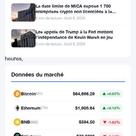
du
La date limite de MiCA expose 1 700
tableau
entreprises crypto non licenciées à la
fraude par usurpation
5 min de lecture · Août 6, 2026
des
hausses
Les appels de Trump à la Fed mettent
l’indépendance de Kevin Warsh en jeu
sur
5 min de lecture · Août 6, 2026
24
heures,
selon
Données du marché
les
données
Bitcoin
$64,696.29
BTC
▲ +0.65%
de
CoinGecko.
Ethereum
$1,908.64
ETH
▲ +2.12%
Algorand,
BNB
$594.50
BNB
▼ -1.03%
FET
de