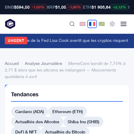
BNB
$594,50
XRP
$1,05
ETH
$1 908,64
BT
-1,03%
-1,80%
+2,12%
a gouverneure de la Fed Lisa Cook avertit que les cryptos risquent un
URGENT
Accueil
›
Analyse Journalière
›
MemeCore bondit de 7,74% à
2,71 $ alors que les altcoins se mélangent — Mouvements
quotidiens 4 avril
ANALYSE
Tendances
JOURNALIÈRE
MemeCore
Cardano (ADA)
Ethereum (ETH)
bondit
de
Actualités des Altcoins
Shiba Inu (SHIB)
7,74%
DeFi & NFT
Actualités du Bitcoin