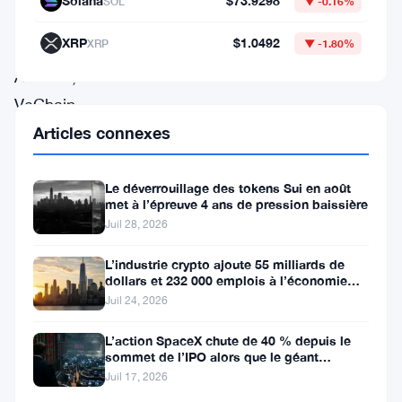
Solana
$73.9298
SOL
▼ -0.16%
l’Artificial
XRP
$1.0492
XRP
▼ -1.80%
Superintelligence
Alliance,
VeChain
et
Articles connexes
NEAR
Protocol
Le déverrouillage des tokens Sui en août
met à l’épreuve 4 ans de pression baissière
ont
Juil 28, 2026
également
L’industrie crypto ajoute 55 milliards de
progressé,
dollars et 232 000 emplois à l’économie
américaine
tandis
Juil 24, 2026
que
L’action SpaceX chute de 40 % depuis le
Midnight
sommet de l’IPO alors que le géant
aérospatial d’Elon Musk fait face
Juil 17, 2026
(NIGHT)