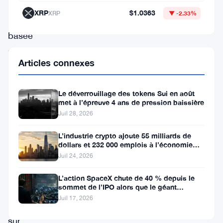
de
XRP
$1.0363
XRP
▼ -2.33%
marque
basée
sur
Articles connexes
les
mèmes,
Le déverrouillage des tokens Sui en août
a
met à l’épreuve 4 ans de pression baissière
attiré
Juil 28, 2026
une
L’industrie crypto ajoute 55 milliards de
attention
dollars et 232 000 emplois à l’économie
américaine
Juil 24, 2026
significative.
Les
L’action SpaceX chute de 40 % depuis le
sommet de l’IPO alors que le géant
récentes
aérospatial d’Elon Musk fait face
Juil 17, 2026
campagnes
sur