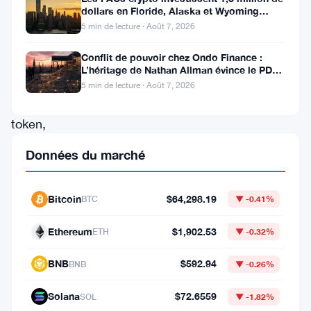
dollars en Floride, Alaska et Wyoming
les
après un revers au Michigan
5 min de lecture · Août 7, 2026
données
Conflit de pouvoir chez Ondo Finance :
de
L’héritage de Nathan Allman évince le PDG
CoinGecko.
Ian De Bode le 24 juillet
5 min de lecture · Août 7, 2026
Le
token,
connu
Données du marché
pour
son
Bitcoin
$64,298.19
BTC
▼ -0.41%
approche
communautaire
Ethereum
$1,902.53
ETH
▼ -0.32%
et
BNB
$592.94
BNB
▼ -0.26%
son
image
Solana
$72.6559
SOL
▼ -1.82%