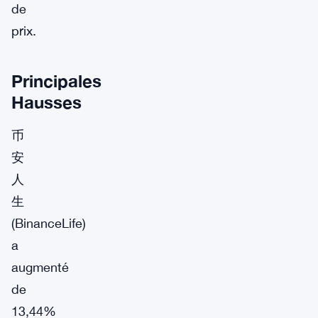
de
prix.
Principales
Hausses
币
安
人
生
(BinanceLife)
a
augmenté
de
13,44%