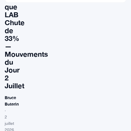
que
LAB
Chute
de
33%
—
Mouvements
du
Jour
2
Juillet
Bruce
Buterin
·
2
juillet
2026