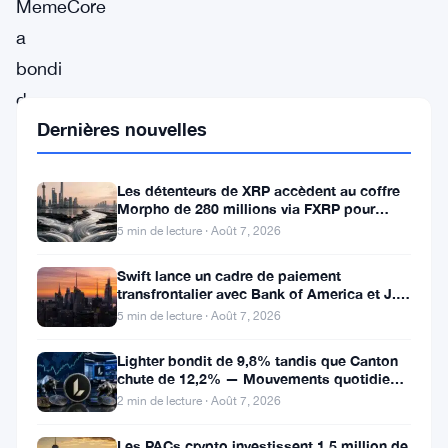
MemeCore
a
bondi
de
Dernières nouvelles
60,14%
à
$1,22,
Les détenteurs de XRP accèdent au coffre
Morpho de 280 millions via FXRP pour
en
emprunter des RLUSD
5 min de lecture · Août 7, 2026
tête
Swift lance un cadre de paiement
de
transfrontalier avec Bank of America et J.P.
Morgan dans 25 pays
la
5 min de lecture · Août 7, 2026
liste
Lighter bondit de 9,8% tandis que Canton
des
chute de 12,2% — Mouvements quotidiens
du 7 août
2 min de lecture · Août 7, 2026
hausses
selon
Les PACs crypto investissent 1,5 million de