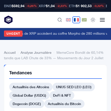
BNB
$592,94
XRP
$1,04
ETH
$1 902,53
BT
-0,26%
-2,33%
-0,32%
Les détenteurs de XRP accèdent au coffre Morpho de 280 millions vi
URGENT
Accueil
›
Analyse Journalière
›
MemeCore Bondit de 60,14%
tandis que LAB Chute de 33% — Mouvements du Jour 2 Juillet
ANALYSE
Tendances
JOURNALIÈRE
MemeCore
Actualités des Altcoins
UNUS SED LEO (LEO)
Bondit
de
Global Dollar (USDG)
DeFi & NFT
60,14%
Dogecoin (DOGE)
Actualités du Bitcoin
tandis