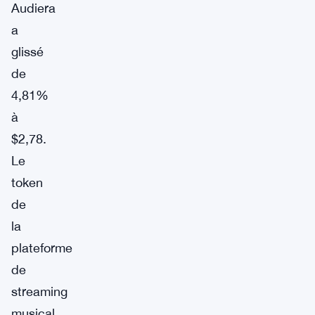
Audiera
a
glissé
de
4,81%
à
$2,78.
Le
token
de
la
plateforme
de
streaming
musical