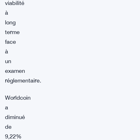
viabilité
à
long
terme
face
à
un
examen
réglementaire.
Worldcoin
a
diminué
de
9,22%