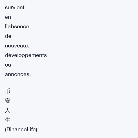
survient
en
l’absence
de
nouveaux
développements
ou
annonces.
币
安
人
生
(BinanceLife)