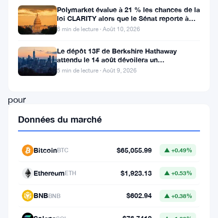
données
Polymarket évalue à 21 % les chances de la
loi CLARITY alors que le Sénat reporte à
de
septembre
6 min de lecture · Août 10, 2026
CoinGecko.
Le dépôt 13F de Berkshire Hathaway
Le
attendu le 14 août dévoilera un
token,
investissement mystère de 13,5 milliards
5 min de lecture · Août 9, 2026
connu
pour
son
Données du marché
approche
communautaire
Bitcoin
$65,055.99
BTC
▲ +0.49%
et
Ethereum
$1,923.13
ETH
▲ +0.53%
son
image
BNB
$602.94
BNB
▲ +0.38%
de