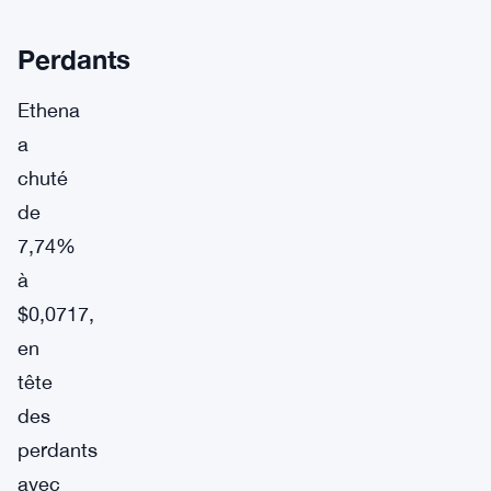
Perdants
Ethena
a
chuté
de
7,74%
à
$0,0717,
en
tête
des
perdants
avec