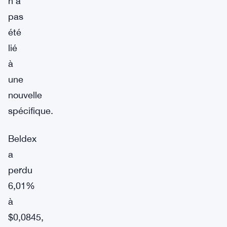
n’a
pas
été
lié
à
une
nouvelle
spécifique.
Beldex
a
perdu
6,01%
à
$0,0845,