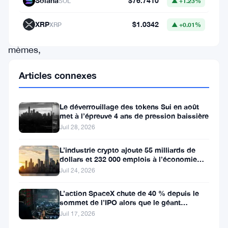
Solana
$76.7410
SOL
▲ +1.23%
marque
inspirée
XRP
$1.0342
XRP
▲ +0.01%
des
mèmes,
a
Articles connexes
atteint
une
Le déverrouillage des tokens Sui en août
capitalisation
met à l’épreuve 4 ans de pression baissière
boursière
Juil 28, 2026
de
L’industrie crypto ajoute 55 milliards de
$1,00
dollars et 232 000 emplois à l’économie
américaine
Juil 24, 2026
milliard.
Cette
L’action SpaceX chute de 40 % depuis le
sommet de l’IPO alors que le géant
hausse
aérospatial d’Elon Musk fait face
Juil 17, 2026
survient