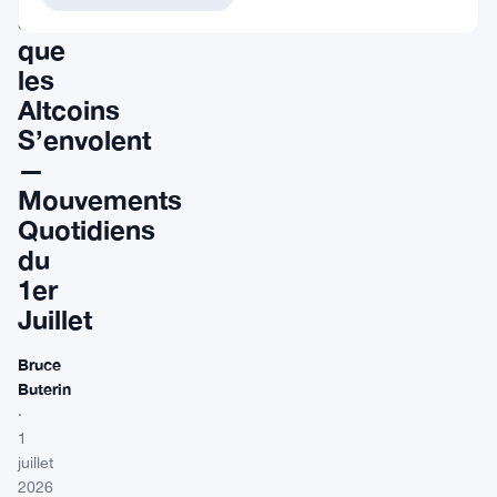
alors
que
les
Altcoins
S’envolent
—
Mouvements
Quotidiens
du
1er
Juillet
Bruce
Buterin
·
1
juillet
2026