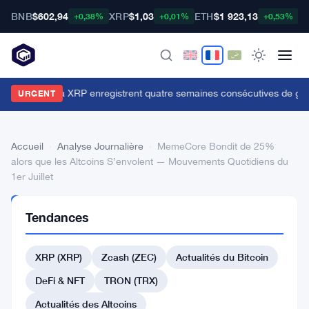
BNB
$602,94
XRP
$1,03
ETH
$1 923,13
B
+0,38%
+0,01%
+0,53%
es ETFs liés à XRP enregistrent quatre semaines consécutives de gains 
URGENT
Accueil
›
Analyse Journalière
›
MemeCore Bondit de 25%
alors que les Altcoins S’envolent — Mouvements Quotidiens du
1er Juillet
ANALYSE
Tendances
JOURNALIÈRE
MemeCore
XRP (XRP)
Zcash (ZEC)
Actualités du Bitcoin
Bondit
de
DeFi & NFT
TRON (TRX)
25%
Actualités des Altcoins