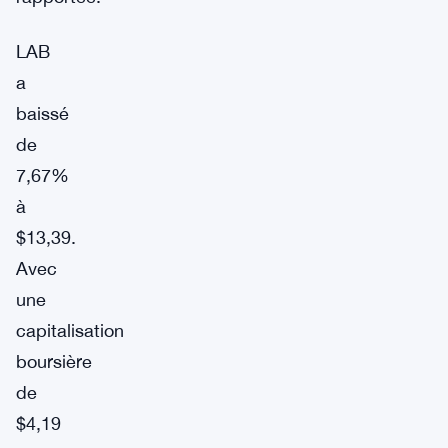
LAB
a
baissé
de
7,67%
à
$13,39.
Avec
une
capitalisation
boursière
de
$4,19