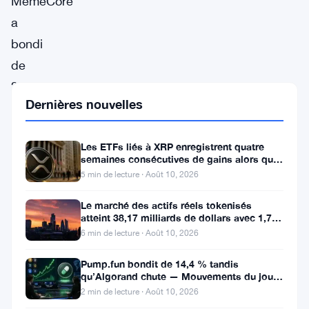
MemeCore
a
bondi
de
25,10%
Dernières nouvelles
à
$0,7596,
Les ETFs liés à XRP enregistrent quatre
en
semaines consécutives de gains alors que
tête
le prix teste le support à 1
5 min de lecture · Août 10, 2026
du
Le marché des actifs réels tokenisés
classement
atteint 38,17 milliards de dollars avec 1,7
million de détenteurs
6 min de lecture · Août 10, 2026
des
gagnants
Pump.fun bondit de 14,4 % tandis
qu’Algorand chute — Mouvements du jour
selon
10 août
2 min de lecture · Août 10, 2026
les