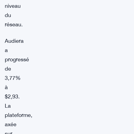
niveau
du
réseau.
Audiera
a
progressé
de
3,77%
à
$2,93.
La
plateforme,
axée
sur