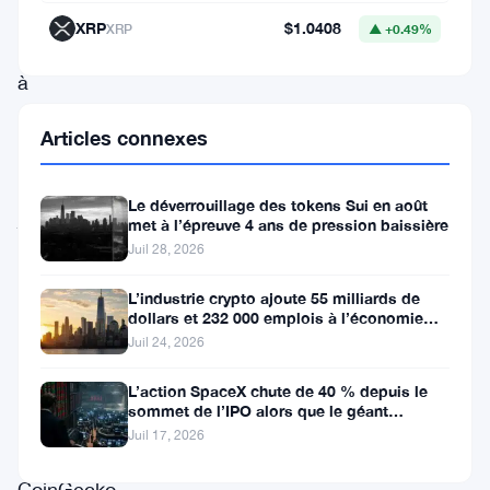
accru
XRP
$1.0408
XRP
▲ +0.49%
suite
à
des
Articles connexes
mises
à
Le déverrouillage des tokens Sui en août
jour
met à l’épreuve 4 ans de pression baissière
récentes
Juil 28, 2026
du
L’industrie crypto ajoute 55 milliards de
protocole.
dollars et 232 000 emplois à l’économie
américaine
Juil 24, 2026
Selon
les
L’action SpaceX chute de 40 % depuis le
sommet de l’IPO alors que le géant
données
aérospatial d’Elon Musk fait face
Juil 17, 2026
de
CoinGecko,