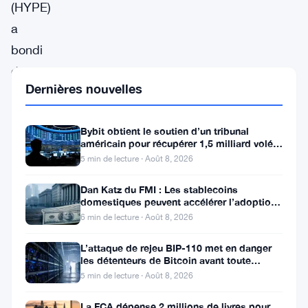
(HYPE)
a
bondi
de
Dernières nouvelles
18,45%
à
Bybit obtient le soutien d’un tribunal
$56,32,
américain pour récupérer 1,5 milliard volés
en
par Lazarus
5 min de lecture · Août 8, 2026
tête
Dan Katz du FMI : Les stablecoins
des
domestiques peuvent accélérer l’adoption
du dollar numérique
6 min de lecture · Août 8, 2026
gagnants
sur
L’attaque de rejeu BIP-110 met en danger
les détenteurs de Bitcoin avant toute
le
scission de chaîne
5 min de lecture · Août 8, 2026
marché
crypto
La FCA dépense 2 millions de livres pour