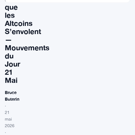
que
les
Altcoins
S’envolent
—
Mouvements
du
Jour
21
Mai
Bruce
Buterin
·
21
mai
2026
·