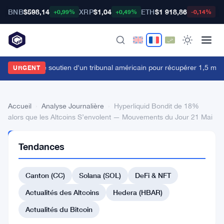
BNB
$598,14
XRP
$1,04
ETH
$1 918,86
B
+0,99%
+0,49%
-0,14%
ybit obtient le soutien d'un tribunal américain pour récupérer 1,5 milli
URGENT
Accueil
›
Analyse Journalière
›
Hyperliquid Bondit de 18%
alors que les Altcoins S’envolent — Mouvements du Jour 21 Mai
ANALYSE
Tendances
JOURNALIÈRE
Hyperliquid
Canton (CC)
Solana (SOL)
DeFi & NFT
Bondit
de
Actualités des Altcoins
Hedera (HBAR)
18%
Actualités du Bitcoin
alors