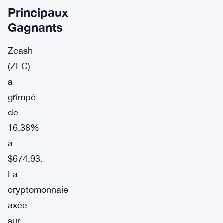
Principaux
Gagnants
Zcash
(ZEC)
a
grimpé
de
16,38%
à
$674,93.
La
cryptomonnaie
axée
sur