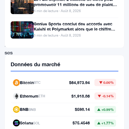
promouvoir 11 millions de vues de plaintes
aujourd’hui.
sur le financement
5 min de lecture · Août 8, 2026
Le
Genius Sports conclut des accords avec
projet,
Kalshi et Polymarket alors que le chiffre
connu
d’affaires du T2 atteint
5 min de lecture · Août 8, 2026
pour
ses
solutions
Données du marché
de
finance
Bitcoin
$64,973.94
BTC
▼ 0.00%
décentralisée,
Ethereum
$1,918.86
ETH
▼ -0.14%
a
suscité
BNB
$598.14
BNB
▲ +0.99%
un
Solana
$75.4546
SOL
▲ +1.77%
intérêt