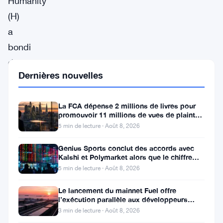
Humanity
(H)
a
bondi
de
Dernières nouvelles
73,40%
à
La FCA dépense 2 millions de livres pour
$0,6225,
promouvoir 11 millions de vues de plaintes
en
sur le financement
5 min de lecture · Août 8, 2026
tête
Genius Sports conclut des accords avec
du
Kalshi et Polymarket alors que le chiffre
d’affaires du T2 atteint
5 min de lecture · Août 8, 2026
classement
des
Le lancement du mainnet Fuel offre
l’exécution parallèle aux développeurs
gagnants
d’Ethereum
3 min de lecture · Août 8, 2026
selon