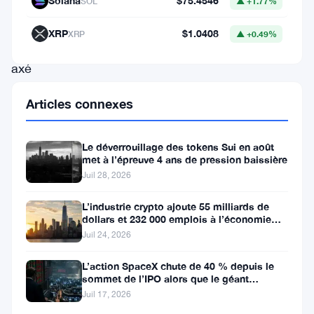
Solana
$75.4546
SOL
▲ +1.77%
est
un
XRP
$1.0408
XRP
▲ +0.49%
projet
axé
sur
Articles connexes
les
solutions
Le déverrouillage des tokens Sui en août
d’identité
met à l’épreuve 4 ans de pression baissière
décentralisée,
Juil 28, 2026
qui
L’industrie crypto ajoute 55 milliards de
attire
dollars et 232 000 emplois à l’économie
américaine
Juil 24, 2026
l’attention
pour
L’action SpaceX chute de 40 % depuis le
sommet de l’IPO alors que le géant
son
aérospatial d’Elon Musk fait face
Juil 17, 2026
approche