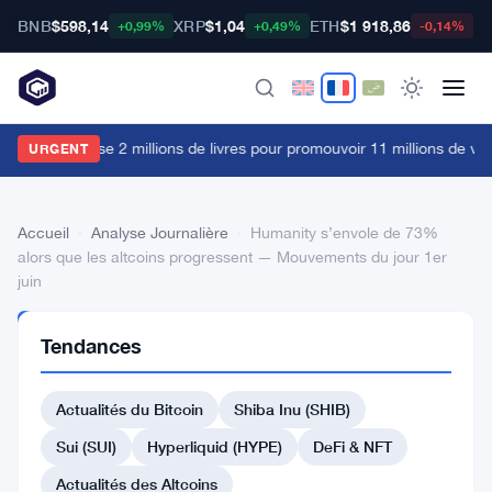
BNB
$598,14
XRP
$1,04
ETH
$1 918,86
B
+0,99%
+0,49%
-0,14%
a FCA dépense 2 millions de livres pour promouvoir 11 millions de vue
URGENT
Accueil
›
Analyse Journalière
›
Humanity s’envole de 73%
alors que les altcoins progressent — Mouvements du jour 1er
juin
ANALYSE
Tendances
JOURNALIÈRE
Humanity
Actualités du Bitcoin
Shiba Inu (SHIB)
s’envole
de
Sui (SUI)
Hyperliquid (HYPE)
DeFi & NFT
73%
Actualités des Altcoins