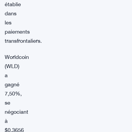
établie
dans
les
paiements
transfrontaliers.
Worldcoin
(WLD)
a
gagné
7,50%,
se
négociant
à
$0,3656