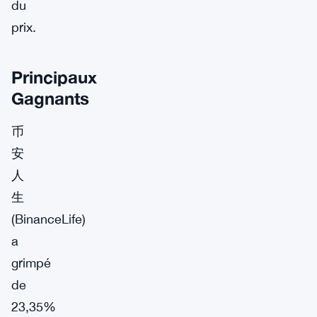
du
prix.
Principaux
Gagnants
币
安
人
生
(BinanceLife)
a
grimpé
de
23,35%