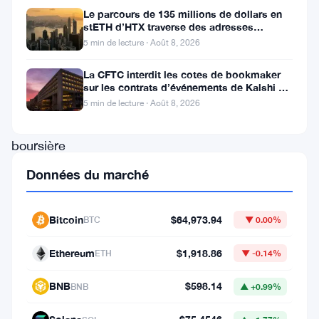
les
Le parcours de 135 millions de dollars en
stETH d’HTX traverse des adresses
données
Poloniex
5 min de lecture · Août 8, 2026
de
La CFTC interdit les cotes de bookmaker
CoinGecko.
sur les contrats d’événements de Kalshi et
La
Polymarket
5 min de lecture · Août 8, 2026
capitalisation
boursière
du
Données du marché
token
a
Bitcoin
$64,973.94
BTC
▼ 0.00%
atteint
Ethereum
$1,918.86
ETH
▼ -0.14%
$1,14
milliard.
BNB
$598.14
BNB
▲ +0.99%
Humanity