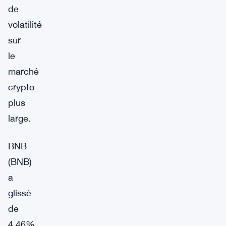
de
volatilité
sur
le
marché
crypto
plus
large.
BNB
(BNB)
a
glissé
de
4,46%