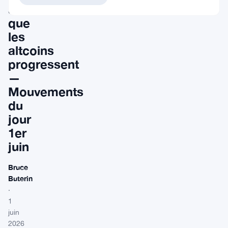
alors
que
les
altcoins
progressent
—
Mouvements
du
jour
1er
juin
Bruce
Buterin
·
1
juin
2026