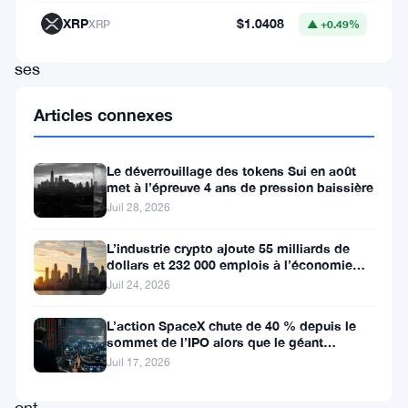
grâce
XRP
$1.0408
XRP
▲ +0.49%
à
ses
stratégies
Articles connexes
innovantes
de
Le déverrouillage des tokens Sui en août
yield
met à l’épreuve 4 ans de pression baissière
farming.
Juil 28, 2026
Les
L’industrie crypto ajoute 55 milliards de
récents
dollars et 232 000 emplois à l’économie
américaine
Juil 24, 2026
développements
de
L’action SpaceX chute de 40 % depuis le
sommet de l’IPO alors que le géant
sa
aérospatial d’Elon Musk fait face
Juil 17, 2026
plateforme
ont