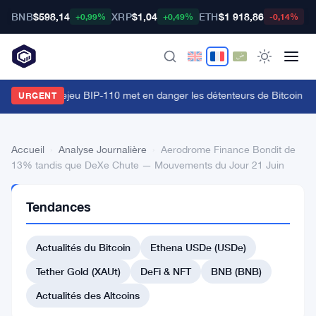
BNB
$598,14
XRP
$1,04
ETH
$1 918,86
B
+0,99%
+0,49%
-0,14%
'attaque de rejeu BIP-110 met en danger les détenteurs de Bitcoin ava
URGENT
Accueil
›
Analyse Journalière
›
Aerodrome Finance Bondit de
13% tandis que DeXe Chute — Mouvements du Jour 21 Juin
ANALYSE
Tendances
JOURNALIÈRE
Aerodrome
Actualités du Bitcoin
Ethena USDe (USDe)
Finance
Bondit
Tether Gold (XAUt)
DeFi & NFT
BNB (BNB)
de
Actualités des Altcoins
13%