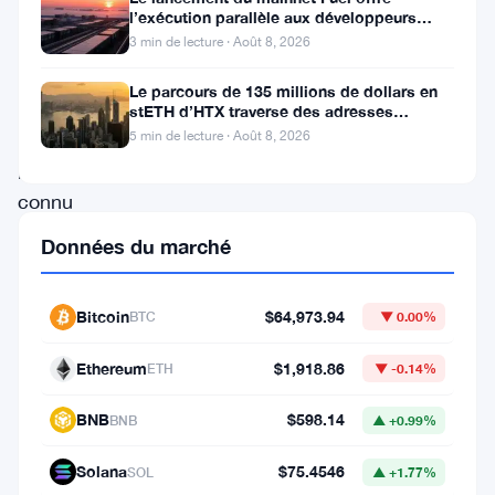
l’exécution parallèle aux développeurs
données
d’Ethereum
3 min de lecture · Août 8, 2026
de
Le parcours de 135 millions de dollars en
CoinGecko.
stETH d’HTX traverse des adresses
Le
Poloniex
5 min de lecture · Août 8, 2026
projet,
connu
pour
Données du marché
ses
solutions
Bitcoin
$64,973.94
BTC
▼ 0.00%
de
Ethereum
$1,918.86
ETH
▼ -0.14%
finance
décentralisée,
BNB
$598.14
BNB
▲ +0.99%
attire
Solana
$75.4546
SOL
▲ +1.77%
l’attention