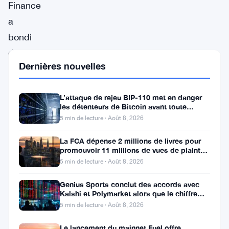
Finance
a
bondi
de
Dernières nouvelles
13,25%
à
L’attaque de rejeu BIP-110 met en danger
$0,5474,
les détenteurs de Bitcoin avant toute
en
scission de chaîne
5 min de lecture · Août 8, 2026
tête
La FCA dépense 2 millions de livres pour
du
promouvoir 11 millions de vues de plaintes
sur le financement
5 min de lecture · Août 8, 2026
classement
des
Genius Sports conclut des accords avec
Kalshi et Polymarket alors que le chiffre
gagnants
d’affaires du T2 atteint
5 min de lecture · Août 8, 2026
selon
les
Le lancement du mainnet Fuel offre