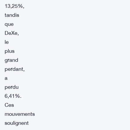
13,25%,
tandis
que
DeXe,
le
plus
grand
perdant,
a
perdu
6,41%.
Ces
mouvements
soulignent