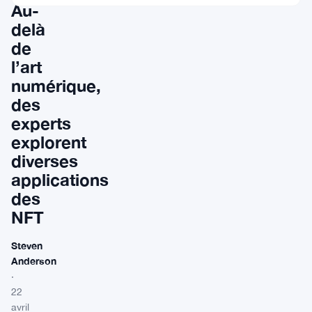
Au-
delà
de
l’art
numérique,
des
experts
explorent
diverses
applications
des
NFT
Steven
Anderson
·
22
avril