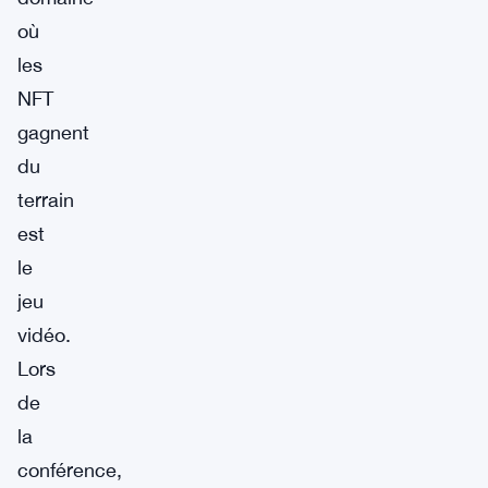
où
les
NFT
gagnent
du
terrain
est
le
jeu
vidéo.
Lors
de
la
conférence,