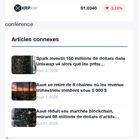
de
XRP
$1.0348
XRP
▼ -3.12%
la
conférence
NFT.NYC
Articles connexes
2023,
tenue
Spark investit 150 millions de dollars dans
à
Uniswap v4 alors que les prêts
institutionnels atteignent 260
Août 3, 2026
New
York,
Aave se retire de 6 chaînes où les revenus
trimestriels tombent sous 5 000 $
des
Août 1, 2026
experts,
des
Aave réduit ses marchés blockchain,
retirant 98 millions de dollars d’actifs
projets
fournis
Juil 31, 2026
et