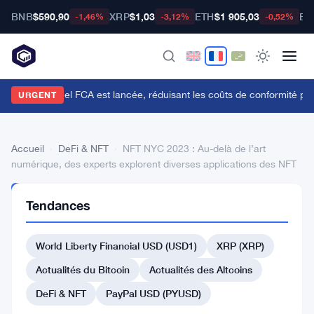
BNB
$590,90
XRP
$1,03
ETH
$1 905,03
BT
-1,46%
-3,12%
-0,52%
'API du Manuel FCA est lancée, réduisant les coûts de conformité pou
URGENT
Accueil
›
DeFi & NFT
›
NFT NYC 2023 : Au-delà de l’art
numérique, des experts explorent diverses applications des NFT
DEFI
Tendances
&
NFT
NFT
World Liberty Financial USD (USD1)
XRP (XRP)
NYC
Actualités du Bitcoin
Actualités des Altcoins
2023
DeFi & NFT
PayPal USD (PYUSD)
: