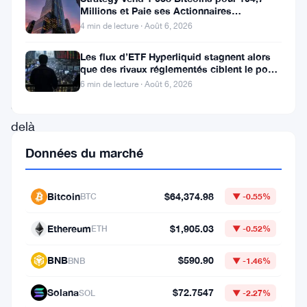
Millions et Paie ses Actionnaires
dans
Privilégiés
4 min de lecture · Août 6, 2026
le
Les flux d’ETF Hyperliquid stagnent alors
monde
que des rivaux réglementés ciblent le pool
de trading DeFi de 2 à 3
numérique,
6 min de lecture · Août 6, 2026
au-
delà
de
Données du marché
leur
association
Bitcoin
$64,374.98
BTC
▼ -0.55%
populaire
Ethereum
$1,905.03
ETH
▼ -0.52%
avec
l’art
BNB
$590.90
BNB
▼ -1.46%
numérique.
Solana
$72.7547
SOL
▼ -2.27%
Lors