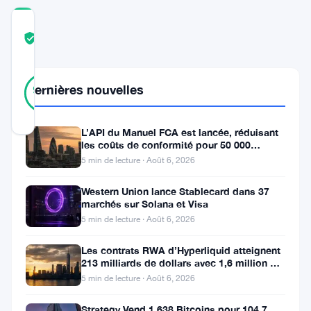
COMMUNITY
TRUST
Vérifié
SCORE
42
Vérifié
Dernières nouvelles
93
votes
%
RÉEL
Mis à jour 3 ans il y a
L’API du Manuel FCA est lancée, réduisant
les coûts de conformité pour 50 000
entreprises britanniques
Les
5 min de lecture · Août 6, 2026
tokens
Western Union lance Stablecard dans 37
non
marchés sur Solana et Visa
5 min de lecture · Août 6, 2026
fongibles
(NFT)
Les contrats RWA d’Hyperliquid atteignent
213 milliards de dollars avec 1,6 million de
font
détenteurs
5 min de lecture · Août 6, 2026
des
vagues
Strategy Vend 1 638 Bitcoins pour 104,7