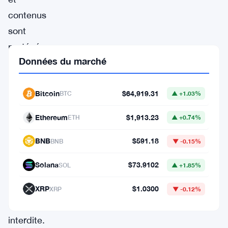
contenus
sont
protégés
Données du marché
par
le
droit
Bitcoin
$64,919.31
BTC
▲ +1.03%
d’auteur.
Ethereum
$1,913.23
ETH
▲ +0.74%
La
republication
BNB
$591.18
BNB
▼ -0.15%
sans
Solana
$73.9102
SOL
▲ +1.85%
autorisation
explicite
XRP
$1.0300
XRP
▼ -0.12%
est
interdite.