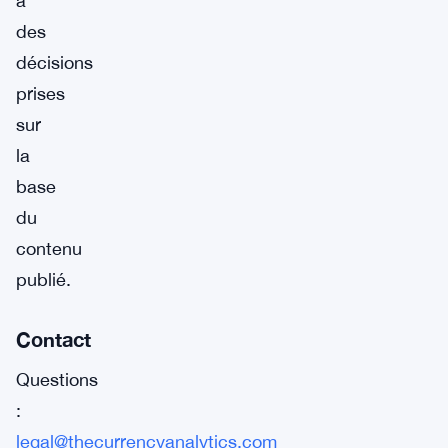
à
des
décisions
prises
sur
la
base
du
contenu
publié.
Contact
Questions
:
legal@thecurrencyanalytics.com