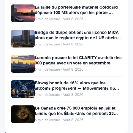
1.
La faille du portefeuille matériel Coldcard
Contenu
dépasse 100 M$ alors que les pertes
cryptos de juillet atteignent
éditorial
5 min de lecture · Août 8, 2026
Tout
Bridge de Stripe obtient une licence MiCA
alors que le registre crypto de l’UE atteint
le
324 prestataires
5 min de lecture · Août 8, 2026
contenu
Lummis pousse la loi CLARITY au-delà des
de
300 pages avec un vote en septembre
ce
5 min de lecture · Août 8, 2026
site
Bitway bondit de 16% alors que les
est
altcoins progressent — Mouvements du
jour 8 août
2 min de lecture · Août 8, 2026
à
des
Le Canada crée 75 000 emplois en juillet
tandis que les États-Unis en perdent 23
fins
000, Bitcoin reste à 65K
5 min de lecture · Août 8, 2026
informatives