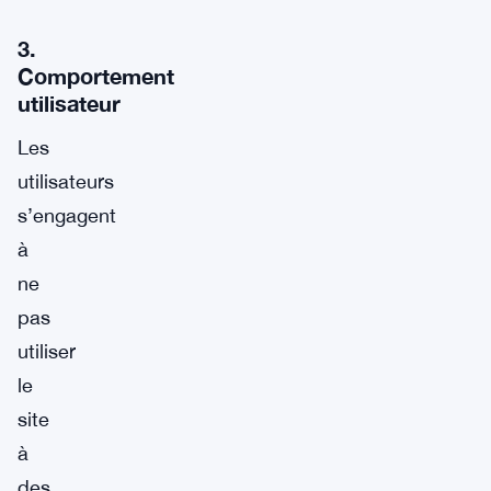
3.
Comportement
utilisateur
Les
utilisateurs
s’engagent
à
ne
pas
utiliser
le
site
à
des