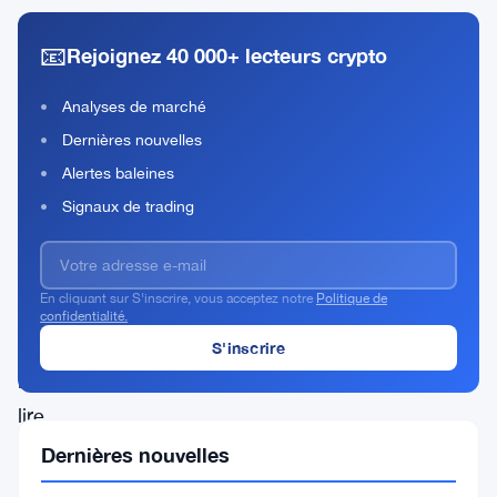
En
📧
Rejoignez 40 000+ lecteurs crypto
accédant
à
Analyses de marché
thecurrencyanalytics.com,
Dernières nouvelles
vous
Alertes baleines
acceptez
Signaux de trading
ces
conditions
En cliquant sur S'inscrire, vous acceptez notre
Politique de
d’utilisation.
confidentialité.
Veuillez
les
lire
attentivement.
Dernières nouvelles