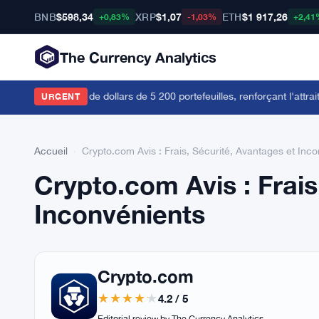
BNB
$598,34
XRP
$1,07
ETH
$1 917,26
+0,83%
-1,03%
+2,41
The Currency Analytics
nne 114 millions de dollars de 5 200 portefeuilles, renforçant l'attrait 
URGENT
Accueil
›
Crypto.com Avis : Frais, Sécurité, Avantages et Inc
Crypto.com Avis : Frais
Inconvénients
Crypto.com
4.2 / 5
Editorial review by The Currency Analytics