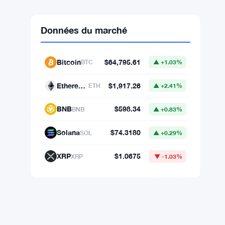
Données du marché
Bitcoin
$64,795.61
BTC
▲ +1.03%
Ethereum
$1,917.26
ETH
▲ +2.41%
BNB
$598.34
BNB
▲ +0.83%