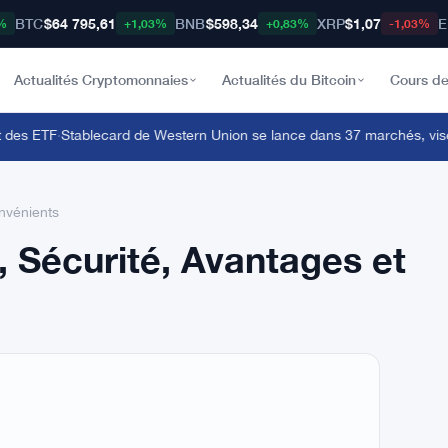
BTC
$64 795,61
BNB
$598,34
XRP
$1,07
E
%
+1,03%
+0,83%
-1,03%
Actualités Cryptomonnaies
Actualités du Bitcoin
Cours de
des ETF
·
Stablecard de Western Union se lance dans 37 marchés, vise 60 
onvénients
, Sécurité, Avantages et