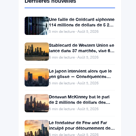
Dernières nouvelles
Une faille de Coldcard siphonne
114 millions de dollars de 5 200
portefeuilles, renforçant l’attrait
5 min de lecture · Août 5, 2026
des ETF
Stablecard de Western Union se
lance dans 37 marchés, vise 60
d’ici la fin de l’année
6 min de lecture · Août 5, 2026
Le japon intervient alors que le
yen glisse — Conséquences
pour les trades de portage
5 min de lecture · Août 5, 2026
crypto
Donavan McKinney bat le pari
de 2 millions de dollars des
cryptos dans la primaire du 13e
5 min de lecture · Août 5, 2026
district du Michigan
Le fondateur de Few and Far
inculpé pour détournement de
10 millions vers le jeu et
5 min de lecture · Août 5, 2026