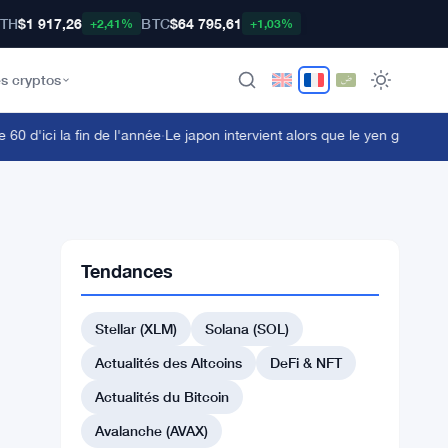
TH
$1 917,26
BTC
$64 795,61
+2,41%
+1,03%
s cryptos
d'ici la fin de l'année
·
Le japon intervient alors que le yen glisse —
Tendances
Stellar (XLM)
Solana (SOL)
Actualités des Altcoins
DeFi & NFT
Actualités du Bitcoin
Avalanche (AVAX)