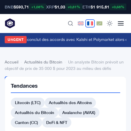
BNB
$593,71
XRP
$1,03
ETH
$1 915,61
B
+1,08%
+0,81%
+0,68%
enius Sports conclut des accords avec Kalshi et Polymarket alors que le
URGENT
Accueil
›
Actualités du Bitcoin
›
Un analyste Bitcoin prévoit un
objectif de prix de 35 000 $ pour 2023 au milieu des défis
ACTUALITÉS
Tendances
DU BITCOIN
Un
Litecoin (LTC)
Actualités des Altcoins
analyste
Bitcoin
Actualités du Bitcoin
Avalanche (AVAX)
prévoit
Canton (CC)
DeFi & NFT
un