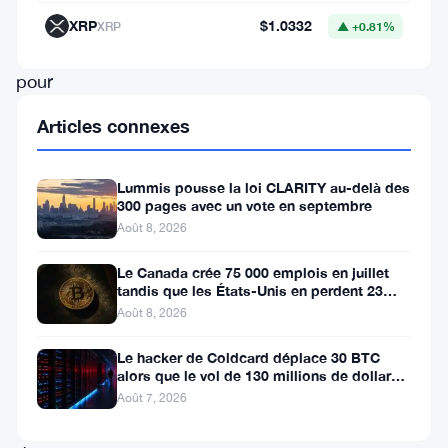
Bitcoin
XRP
$1.0332
XRP
▲ +0.81%
(
BTC
)
pour
2023,
Articles connexes
suggérant
qu’il
Lummis pousse la loi CLARITY au-delà des
pourrait
300 pages avec un vote en septembre
Août 8, 2026
terminer
l’année
Le Canada crée 75 000 emplois en juillet
tandis que les États-Unis en perdent 23
à
000, Bitcoin reste à 65K
Août 8, 2026
35
Le hacker de Coldcard déplace 30 BTC
000
alors que le vol de 130 millions de dollars
$
entre dans une nouvelle phase
Août 7, 2026
malgré