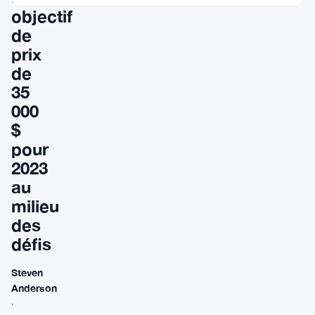
objectif
de
prix
de
35
000
$
pour
2023
au
milieu
des
défis
Steven
Anderson
·