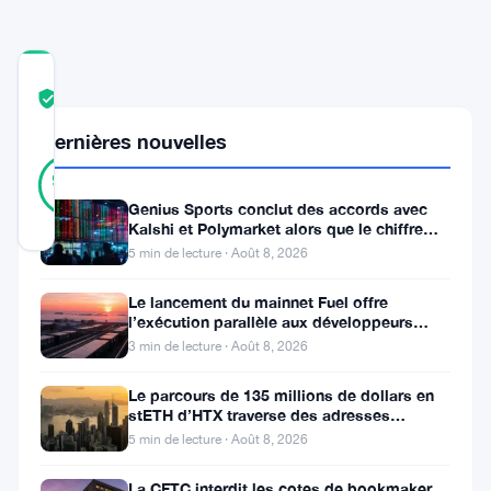
COMMUNITY
TRUST
Vérifié
SCORE
Dernières nouvelles
14
Vérifié
93
votes
%
RÉEL
Genius Sports conclut des accords avec
Mis à jour 3 ans il y a
Kalshi et Polymarket alors que le chiffre
d’affaires du T2 atteint
5 min de lecture · Août 8, 2026
Dans
Le lancement du mainnet Fuel offre
une
l’exécution parallèle aux développeurs
d’Ethereum
3 min de lecture · Août 8, 2026
récente
interview
Le parcours de 135 millions de dollars en
stETH d’HTX traverse des adresses
avec
Poloniex
5 min de lecture · Août 8, 2026
Cointelegraph,
La CFTC interdit les cotes de bookmaker