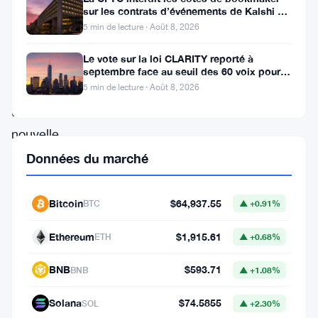
l’analyste
sur les contrats d’événements de Kalshi et
chevronné
Polymarket
5 min de lecture · Août 8, 2026
Filbfilb
Le vote sur la loi CLARITY reporté à
a
septembre face au seuil des 60 voix pour le
projet de loi crypto
offert
5 min de lecture · Août 8, 2026
une
nouvelle
perspective
Données du marché
sur
la
Bitcoin
$64,937.55
BTC
▲ +0.91%
trajectoire
Ethereum
$1,915.61
ETH
▲ +0.68%
potentielle
des
BNB
$593.71
BNB
▲ +1.08%
prix
Solana
$74.5855
SOL
▲ +2.30%
de