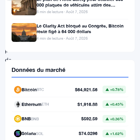
000 plaques de véhicules attire des
poursuites et le retrait du LAPD
Donald
6 min de lecture · Août 7, 2026
Trump
Le Clarity Act bloqué au Congrès, Bitcoin
a
reste figé à 64 000 dollars
4 min de lecture · Août 7, 2026
gagné
plus
de
1
Données du marché
milliard
de
Bitcoin
$64,921.56
BTC
▲ +0.78%
dollars
Ethereum
$1,916.88
ETH
▲ +0.45%
grâce
aux
BNB
$592.59
BNB
▲ +0.36%
cryptomonnaies.
Solana
$74.0296
SOL
▲ +1.62%
C’est