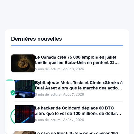
de
1
milliard
de
dollars
en
crypto
Dernières nouvelles
malgré
la
chute
Le Canada crée 75 000 emplois en juillet
du
tandis que les États-Unis en perdent 23
marché
000, Bitcoin reste à 65K
5 min de lecture · Août 8, 2026
Bybit ajoute Meta, Tesla et Circle xStocks à
COMMUNITY
Dual Asset alors que le marché des actions
TRUST
Vérifié
tokenisées atteint
5 min de lecture · Août 7, 2026
SCORE
Le hacker de Coldcard déplace 30 BTC
23
Vérifié
alors que le vol de 130 millions de dollars
96
votes
%
entre dans une nouvelle phase
5 min de lecture · Août 7, 2026
RÉEL
Mis à jour 1 mois il y a
Le plan de Flock Safety pour scanner 350