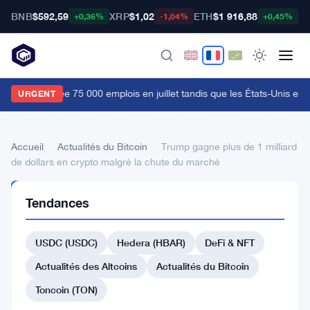
BNB
$592,59
XRP
$1,02
ETH
$1 916,88
B
+0,36%
-1,04%
+0,45%
e Canada crée 75 000 emplois en juillet tandis que les États-Unis en p
URGENT
Accueil
›
Actualités du Bitcoin
›
Trump gagne plus de 1 milliard
de dollars en crypto malgré la chute du marché
ACTUALITÉS
Tendances
DU BITCOIN
Trump
USDC (USDC)
Hedera (HBAR)
DeFi & NFT
gagne
plus
Actualités des Altcoins
Actualités du Bitcoin
de
Toncoin (TON)
1