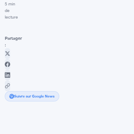
5 min
de
lecture
Partager
:
Suivre sur Google News
Trump
gagne
plus