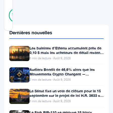
SCORE
24
Vérifié
96
votes
%
RÉEL
Mis à jour 2 ans il y a
Dernières nouvelles
Riot
Platforms
Les baleines d’Ethena accumulent près de
0,10 $ mais les acheteurs de détail restent
a
à l’écart
5 min de lecture · Août 9, 2026
dévoilé
Audiera Bondit de 46,6% alors que les
ses
Mouvements Crypto Changent —
chiffres
Mouvements Quotidiens 9 Août
2 min de lecture · Août 9, 2026
de
Le Sénat fixe un vote de clôture pour le 15
production
septembre sur le projet de loi H.R. 3633 sur
le marché des cryptos
pour
5 min de lecture · Août 9, 2026
le
Le Fork BIP-110 se retrouve 18 blocs