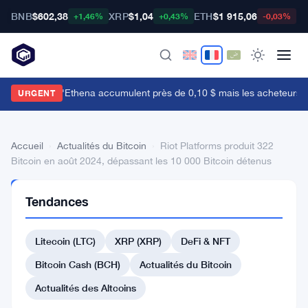
BNB
$602,38
XRP
$1,04
ETH
$1 915,06
B
+1,46%
+0,43%
-0,03%
es baleines d'Ethena accumulent près de 0,10 $ mais les acheteurs de d
URGENT
Accueil
›
Actualités du Bitcoin
›
Riot Platforms produit 322
Bitcoin en août 2024, dépassant les 10 000 Bitcoin détenus
ACTUALITÉS
Tendances
DU BITCOIN
Riot
Litecoin (LTC)
XRP (XRP)
DeFi & NFT
Platforms
produit
Bitcoin Cash (BCH)
Actualités du Bitcoin
322
Actualités des Altcoins
Bitcoin