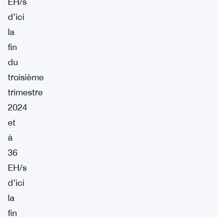
EH/s
d’ici
la
fin
du
troisième
trimestre
2024
et
à
36
EH/s
d’ici
la
fin