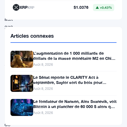
par
XRP
$1.0376
XRP
▲ +0.43%
rapport
aux
370
Articles connexes
Bitcoin
minés
L’augmentation de 1 000 milliards de
en
dollars de la masse monétaire M2 en Chine
juillet.
laisse les traders de Bitcoin
Août 8, 2026
Cette
Le Sénat reporte le CLARITY Act à
réduction,
septembre, Saylor sort du bois pour
Bitcoin
correspondant
Août 8, 2026
à
Le fondateur de Nansen, Alex Svanevik, voit
une
Bitcoin à un plancher de 60 000 $ alors que
les actifs tokenisés
Août 8, 2026
baisse
de