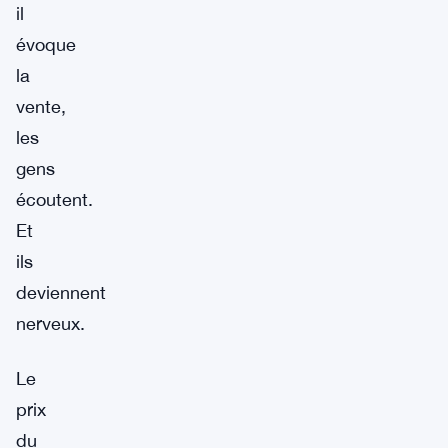
il
évoque
la
vente,
les
gens
écoutent.
Et
ils
deviennent
nerveux.
Le
prix
du