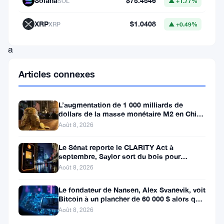
Solana
$75.4546
SOL
▲ +1.77%
président
de
XRP
$1.0408
XRP
▲ +0.49%
MicroStrategy
a
déclaré
Articles connexes
que
son
L’augmentation de 1 000 milliards de
entreprise
dollars de la masse monétaire M2 en Chine
laisse les traders de Bitcoin
pourrait
Août 8, 2026
effectivement
Le Sénat reporte le CLARITY Act à
septembre, Saylor sort du bois pour
vendre
Bitcoin
Août 8, 2026
du
Bitcoin,
Le fondateur de Nansen, Alex Svanevik, voit
Bitcoin à un plancher de 60 000 $ alors que
ce
les actifs tokenisés
Août 8, 2026
qu’il