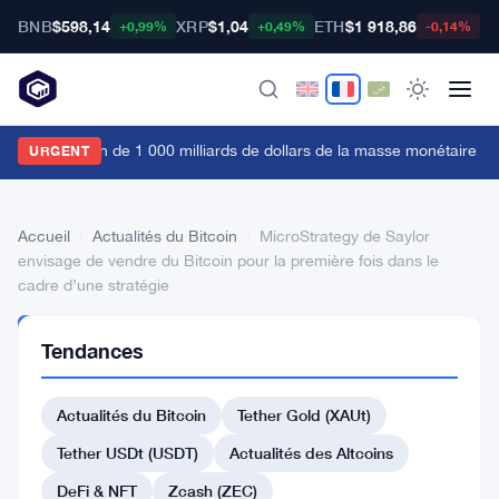
BNB
$598,14
XRP
$1,04
ETH
$1 918,86
B
+0,99%
+0,49%
-0,14%
'augmentation de 1 000 milliards de dollars de la masse monétaire M2 
URGENT
Accueil
›
Actualités du Bitcoin
›
MicroStrategy de Saylor
envisage de vendre du Bitcoin pour la première fois dans le
cadre d’une stratégie
ACTUALITÉS
Tendances
DU BITCOIN
MicroStrategy
Actualités du Bitcoin
Tether Gold (XAUt)
de
Saylor
Tether USDt (USDT)
Actualités des Altcoins
envisage
DeFi & NFT
Zcash (ZEC)