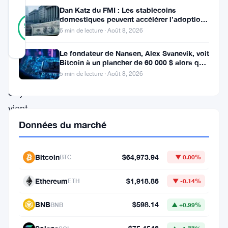
Dan Katz du FMI : Les stablecoins
24
domestiques peuvent accélérer l’adoption
Vérifié
92
votes
du dollar numérique
%
6 min de lecture · Août 8, 2026
RÉEL
Mis à jour 3 mois il y a
Le fondateur de Nansen, Alex Svanevik, voit
Bitcoin à un plancher de 60 000 $ alors que
les actifs tokenisés
5 min de lecture · Août 8, 2026
Michael
Saylor
vient
de
Données du marché
briser
sa
Bitcoin
$64,973.94
BTC
▼ 0.00%
propre
Ethereum
$1,918.86
ETH
▼ -0.14%
règle.
BNB
$598.14
BNB
▲ +0.99%
Le