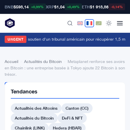
BNB
$598,14
XRP
$1,04
ETH
$1 918,86
B
+0,99%
+0,49%
-0,14%
ybit obtient le soutien d'un tribunal américain pour récupérer 1,5 milli
URGENT
Accueil
›
Actualités du Bitcoin
›
Metaplanet renforce ses avoirs
en Bitcoin : une entreprise basée à Tokyo ajoute 22 Bitcoin à son
trésor.
ACTUALITÉS
Tendances
DU BITCOIN
Metaplanet
Actualités des Altcoins
Canton (CC)
renforce
ses
Actualités du Bitcoin
DeFi & NFT
avoirs
Chainlink (LINK)
Hedera (HBAR)