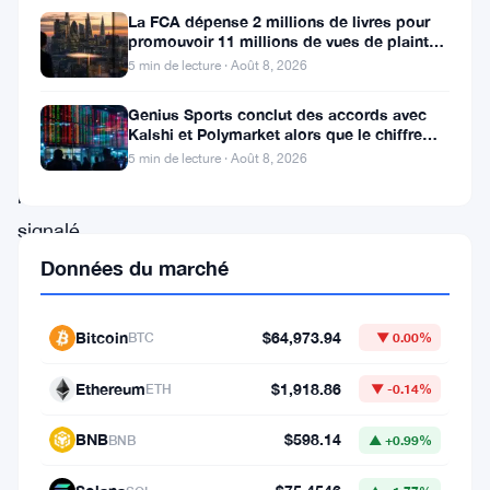
La FCA dépense 2 millions de livres pour
plan
promouvoir 11 millions de vues de plaintes
basée
sur le financement
5 min de lecture · Août 8, 2026
à
Genius Sports conclut des accords avec
Tokyo,
Kalshi et Polymarket alors que le chiffre
d’affaires du T2 atteint
a
5 min de lecture · Août 8, 2026
récemment
signalé
une
Données du marché
augmentation
significative
Bitcoin
$64,973.94
BTC
▼ 0.00%
de
Ethereum
$1,918.86
ETH
▼ -0.14%
ses
avoirs
BNB
$598.14
BNB
▲ +0.99%
en