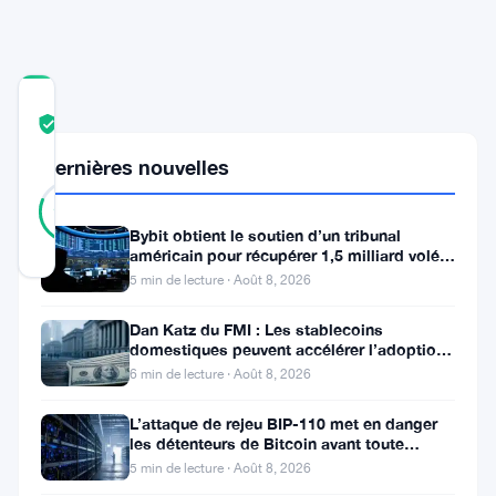
COMMUNITY
TRUST
Vérifié
SCORE
Dernières nouvelles
21
Vérifié
81
votes
%
RÉEL
Bybit obtient le soutien d’un tribunal
Mis à jour 2 ans il y a
américain pour récupérer 1,5 milliard volés
par Lazarus
5 min de lecture · Août 8, 2026
Metaplanet,
Dan Katz du FMI : Les stablecoins
une
domestiques peuvent accélérer l’adoption
du dollar numérique
6 min de lecture · Août 8, 2026
entreprise
publique
L’attaque de rejeu BIP-110 met en danger
les détenteurs de Bitcoin avant toute
de
scission de chaîne
5 min de lecture · Août 8, 2026
premier