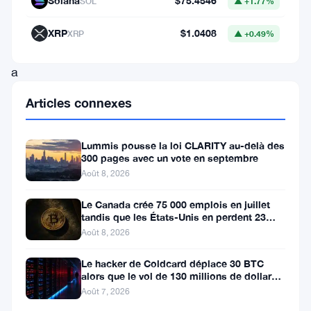
Solana
$75.4546
SOL
▲ +1.77%
bitcoin.
La
XRP
$1.0408
XRP
▲ +0.49%
société
a
récemment
Articles connexes
acquis
21,877
Lummis pousse la loi CLARITY au-delà des
BTC
300 pages avec un vote en septembre
Août 8, 2026
supplémentaires,
d’une
Le Canada crée 75 000 emplois en juillet
tandis que les États-Unis en perdent 23
valeur
000, Bitcoin reste à 65K
Août 8, 2026
d’environ
Le hacker de Coldcard déplace 30 BTC
1,26
alors que le vol de 130 millions de dollars
million
entre dans une nouvelle phase
Août 7, 2026
de