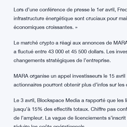
liquidité et financer ces nouvelles initiatives.
Le 30 mars, MARA a annoncé un plan pour renfor
L’initiative s’inscrit dans sa stratégie de diversif
Le projet inclut des partenariats avec des fournis
communiqué. Cela rejoint les thèmes abordés d
illustrant l’évolution du paysage.
Lors d’une conférence de presse le 1er avril, Fred
infrastructure énergétique sont cruciaux pour mai
économiques croissantes. »
Le marché crypto a réagi aux annonces de MARA a
a fluctué entre 43 000 et 45 500 dollars. Les inve
changements stratégiques de l’entreprise.