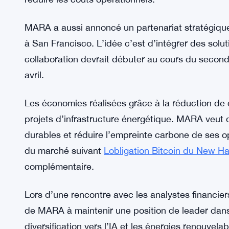
MARA organise un appel investisseurs le 15 avril 
actionnaires pourront obtenir plus d’infos sur les ob
Le 3 avril, Blockspace Media a rapporté que les
jusqu’à 15% des effectifs totaux. Chiffre pas con
de l’ampleur. La vague de licenciements s’inscrit
réduire les coûts opérationnels.
MARA a aussi annoncé un partenariat stratégique
à San Francisco. L’idée c’est d’intégrer des solu
collaboration devrait débuter au cours du seco
avril.
Les économies réalisées grâce à la réduction de 
projets d’infrastructure énergétique. MARA veut