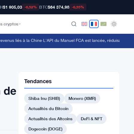
TH
$1 905,03
BTC
$64 374,98
-0,52%
-0,55%
s cryptos
us liés à la Chine
·
L'API du Manuel FCA est lancée, réduisant les coût
Tendances
 de
Shiba Inu (SHIB)
Monero (XMR)
Actualités du Bitcoin
Actualités des Altcoins
DeFi & NFT
Dogecoin (DOGE)