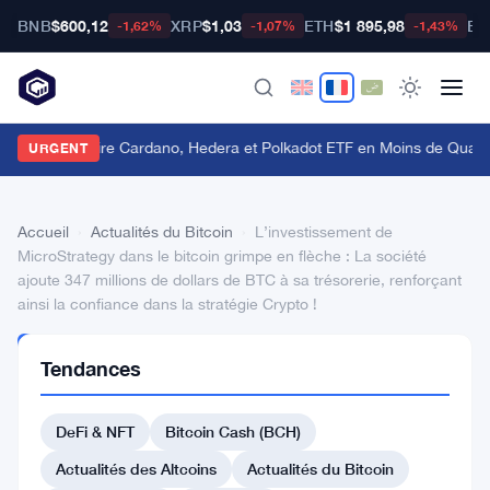
BNB
$600,12
XRP
$1,03
ETH
$1 895,98
BT
-1,62%
-1,07%
-1,43%
rayscale Retire Cardano, Hedera et Polkadot ETF en Moins de Quatre
URGENT
Accueil
›
Actualités du Bitcoin
›
L’investissement de
MicroStrategy dans le bitcoin grimpe en flèche : La société
ajoute 347 millions de dollars de BTC à sa trésorerie, renforçant
ainsi la confiance dans la stratégie Crypto !
ACTUALITÉS
Tendances
DU BITCOIN
L’investissement
DeFi & NFT
Bitcoin Cash (BCH)
de
MicroStrategy
Actualités des Altcoins
Actualités du Bitcoin