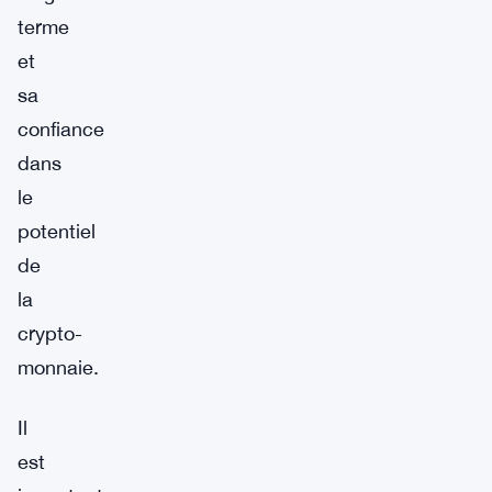
terme
et
sa
confiance
dans
le
potentiel
de
la
crypto-
monnaie.
Il
est