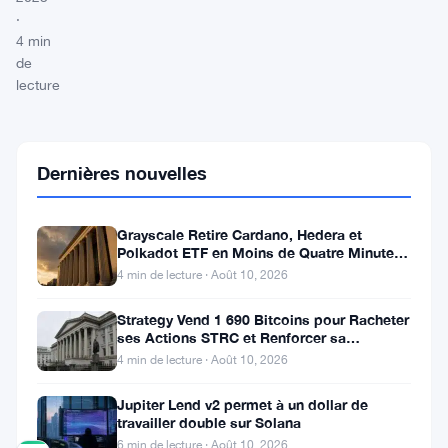
·
4 min
de
lecture
Partager
Dernières nouvelles
:
Grayscale Retire Cardano, Hedera et
Polkadot ETF en Moins de Quatre Minutes
à la SEC
4 min de lecture · Août 10, 2026
Strategy Vend 1 690 Bitcoins pour Racheter
ses Actions STRC et Renforcer sa
Suivre sur Google News
Trésorerie
4 min de lecture · Août 10, 2026
Jupiter Lend v2 permet à un dollar de
travailler double sur Solana
6 min de lecture · Août 10, 2026