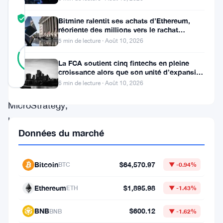
COMMUNITY
TRUST
Vérifié
Bitmine ralentit ses achats d’Ethereum,
SCORE
réoriente des millions vers le rachat
d’actions
5 min de lecture · Août 10, 2026
27
Vérifié
81
votes
%
La FCA soutient cinq fintechs en pleine
RÉEL
croissance alors que son unité d’expansion
Mis à jour 3 ans il y a
s’élargit
6 min de lecture · Août 10, 2026
MicroStrategy,
la
Données du marché
société
d’analyse
Bitcoin
$64,570.97
BTC
▼ -0.94%
de
logiciels
Ethereum
$1,895.98
ETH
▼ -1.43%
dirigée
BNB
$600.12
BNB
▼ -1.62%
par