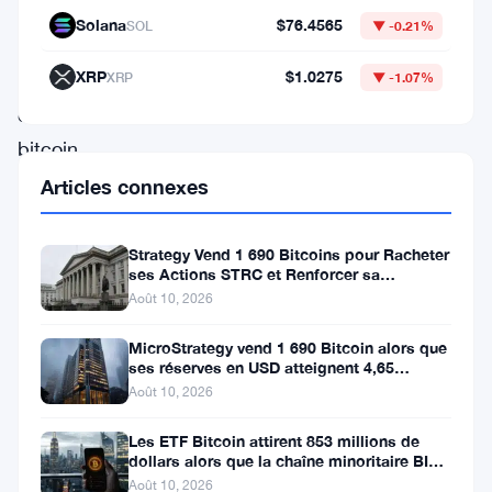
Michael
Solana
$76.4565
SOL
▼ -0.21%
Saylor,
XRP
$1.0275
XRP
▼ -1.07%
défenseur
du
bitcoin,
a
Articles connexes
une
fois
Strategy Vend 1 690 Bitcoins pour Racheter
ses Actions STRC et Renforcer sa
de
Trésorerie
Août 10, 2026
plus
MicroStrategy vend 1 690 Bitcoin alors que
démontré
ses réserves en USD atteignent 4,65
son
milliards de dollars
Août 10, 2026
engagement
Les ETF Bitcoin attirent 853 millions de
inébranlable
dollars alors que la chaîne minoritaire BIP-
110 meurt après deux
en
Août 10, 2026