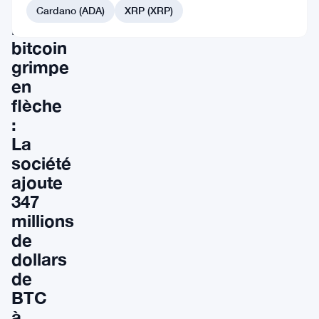
dans
Cardano (ADA)
XRP (XRP)
le
bitcoin
grimpe
en
flèche
:
La
société
ajoute
347
millions
de
dollars
de
BTC
à