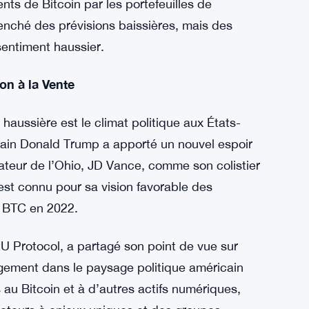
iner les tendances à long terme. Hu suggère que
 000 $, à condition que les politiques de la
sements de Mt. Gox soient surveillées de près.
es de prix au fil du temps pour indiquer la
argement utilisé par les traders. Les dernières
ficativement, tombant aussi bas que 53 500 $
ts de Bitcoin par les portefeuilles de
nché des prévisions baissières, mais des
sentiment haussier.
on à la Vente
haussière est le climat politique aux États-
cain Donald Trump a apporté un nouvel espoir