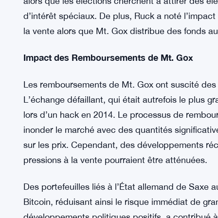
au marché. Le choix de Trump de nommer le séna
pour 2024 a encore alimenté l’optimisme. Vance e
cryptomonnaies et détenait jusqu’à 250 000 $ d
Nick Ruck, responsable de la croissance chez Bit
l’évolution du sentiment. Il a souligné qu’un ch
pourrait conduire à des politiques plus favorables
alors que les élections cherchent à attirer des é
d’intérêt spéciaux. De plus, Ruck a noté l’impact
la vente alors que Mt. Gox distribue des fonds au
Impact des Remboursements de Mt. Gox
Les remboursements de Mt. Gox ont suscité des i
L’échange défaillant, qui était autrefois le plus
lors d’un hack en 2014. Le processus de rembour