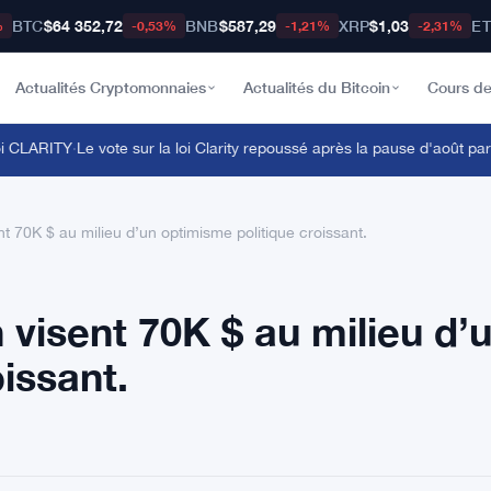
BTC
$64 352,72
BNB
$587,29
XRP
$1,03
E
%
-0,53%
-1,21%
-2,31%
Actualités Cryptomonnaies
Actualités du Bitcoin
Cours de
CLARITY
·
Le vote sur la loi Clarity repoussé après la pause d'août par Th
nt 70K $ au milieu d’un optimisme politique croissant.
 visent 70K $ au milieu d’
issant.