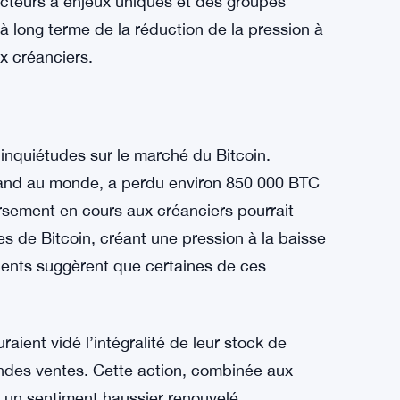
teur de l’Ohio, JD Vance, comme son colistier
st connu pour sa vision favorable des
e BTC en 2022.
U Protocol, a partagé son point de vue sur
angement dans le paysage politique américain
 au Bitcoin et à d’autres actifs numériques,
lecteurs à enjeux uniques et des groupes
 à long terme de la réduction de la pression à
x créanciers.
nquiétudes sur le marché du Bitcoin.
 grand au monde, a perdu environ 850 000 BTC
sement en cours aux créanciers pourrait