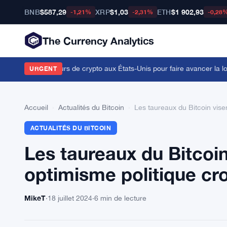
BNB
$587,29
XRP
$1,03
ETH
$1 902,93
-1,21%
-2,31%
-0,28
The Currency Analytics
ions de détenteurs de crypto aux États-Unis pour faire avancer la loi 
URGENT
Accueil
›
Actualités du Bitcoin
›
Les taureaux du Bitcoin vise
ACTUALITÉS DU BITCOIN
Les taureaux du Bitcoin
optimisme politique cro
MikeT
·
18 juillet 2024
·
6 min de lecture