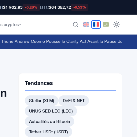
TH
$1 902,93
BTC
$64 352,72
-0,28%
-0,53%
s cryptos
une
·
Andrew Cuomo Pousse le Clarity Act Avant la Pause du Congrès a
Tendances
un
Stellar (XLM)
DeFi & NFT
UNUS SED LEO (LEO)
Actualités du Bitcoin
Tether USDt (USDT)