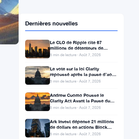
Dernières nouvelles
Le CLO de Ripple cite 67
millions de détenteurs de
crypto aux États-Unis pour faire
5 min de lecture · Août 7, 2026
avancer la loi CLARITY
Le vote sur la loi Clarity