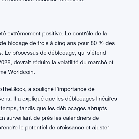
es de Bitcoin, créant une pression à la baisse
cents suggèrent que certaines de ces
raient vidé l’intégralité de leur stock de
randes ventes. Cette action, combinée aux
à un sentiment haussier renouvelé.
é extrêmement positive. Le contrôle de la
e de blocage de trois à cinq ans pour 80 % des
rs. Le processus de déblocage, qui s’étend
028, devrait réduire la volatilité du marché et
ème Worldcoin.