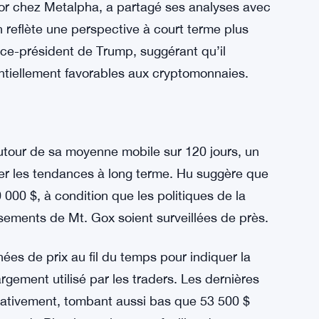
monnaies a été soutenu par plusieurs facteurs
nte des grands portefeuilles et un horizon
ior chez Metalpha, a partagé ses analyses avec
n reflète une perspective à court terme plus
vice-président de Trump, suggérant qu’il
entiellement favorables aux cryptomonnaies.
autour de sa moyenne mobile sur 120 jours, un