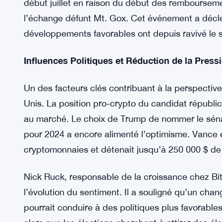
indicateur technique crucial utilisé pour déterm
le BTC a le potentiel d’atteindre 68 000 $ voire 70
Réserve fédérale et les implications des rembour
La moyenne mobile sur 120 jours cumule les donné
direction d’une tendance, ce qui en fait un outil l
semaines ont vu le prix du Bitcoin fluctuer signi
début juillet en raison du début des remboursemen
l’échange défunt Mt. Gox. Cet événement a décle
développements favorables ont depuis ravivé le 
Influences Politiques et Réduction de la Pressi
Un des facteurs clés contribuant à la perspective 
Unis. La position pro-crypto du candidat républi