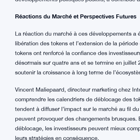
inonder le marché avec des quantités significativ
sur les prix. Cependant, des développements ré
pressions à la vente pourraient être atténuées.
Des portefeuilles liés à l’État allemand de Saxe au
Bitcoin, réduisant ainsi le risque immédiat de g
développements politiques positifs, a contribué 
Réactions du Marché et Perspectives Futures
La réaction du marché à ces développements a ét
libération des tokens et l’extension de la périod
tokens ont renforcé la confiance des investisseu
désormais sur quatre ans et se termine en juillet 2
soutenir la croissance à long terme de l’écosyst