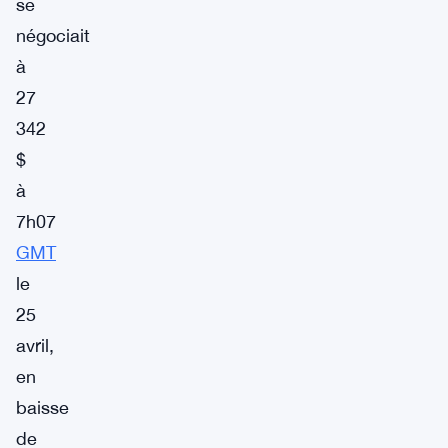
se
négociait
à
27
342
$
à
7h07
GMT
le
25
avril,
en
baisse
de