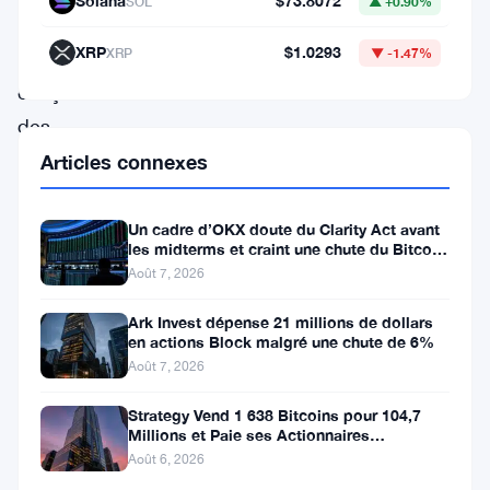
Solana
$73.8072
SOL
▲ +0.90%
semaine
XRP
$1.0293
XRP
▼ -1.47%
dernière,
effaçant
des
milliards
Articles connexes
de
dollars
Un cadre d’OKX doute du Clarity Act avant
les midterms et craint une chute du Bitcoin
de
à 55 000 $
Août 7, 2026
valeur.
Ark Invest dépense 21 millions de dollars
Le
en actions Block malgré une chute de 6%
marché
Août 7, 2026
des
Strategy Vend 1 638 Bitcoins pour 104,7
cryptomonnaies
Millions et Paie ses Actionnaires
Privilégiés
Août 6, 2026
est