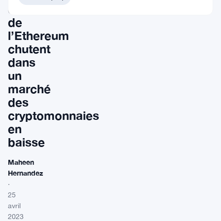
et
de
l’Ethereum
chutent
dans
un
marché
des
cryptomonnaies
en
baisse
Maheen
Hernandez
·
25
avril
2023