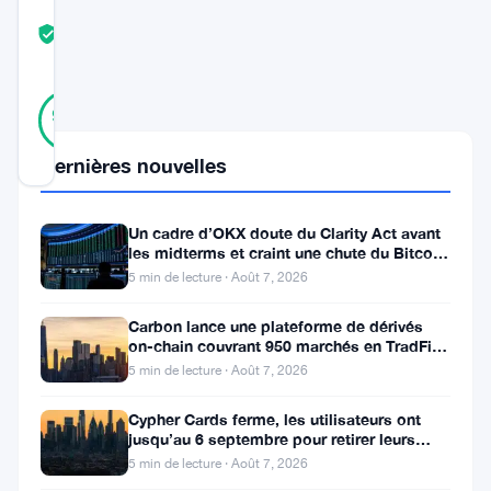
COMMUNITY
TRUST
Vérifié
SCORE
41
Vérifié
95
votes
%
RÉEL
Mis à jour 3 ans il y a
Dernières nouvelles
Le
Un cadre d’OKX doute du Clarity Act avant
les midterms et craint une chute du Bitcoin
Bitcoin
à 55 000 $
5 min de lecture · Août 7, 2026
et
l’Ethereum,
Carbon lance une plateforme de dérivés
on-chain couvrant 950 marchés en TradFi et
les
crypto
5 min de lecture · Août 7, 2026
deux
Cypher Cards ferme, les utilisateurs ont
principales
jusqu’au 6 septembre pour retirer leurs
fonds
cryptomonnaies
5 min de lecture · Août 7, 2026