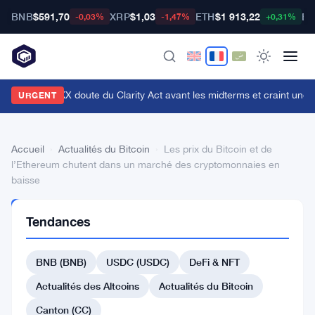
BNB
$591,70
XRP
$1,03
ETH
$1 913,22
BT
-0,03%
-1,47%
+0,31%
n cadre d'OKX doute du Clarity Act avant les midterms et craint une c
URGENT
Accueil
›
Actualités du Bitcoin
›
Les prix du Bitcoin et de
l’Ethereum chutent dans un marché des cryptomonnaies en
baisse
ACTUALITÉS
Tendances
DU BITCOIN
Les
BNB (BNB)
USDC (USDC)
DeFi & NFT
prix
du
Actualités des Altcoins
Actualités du Bitcoin
Bitcoin
Canton (CC)