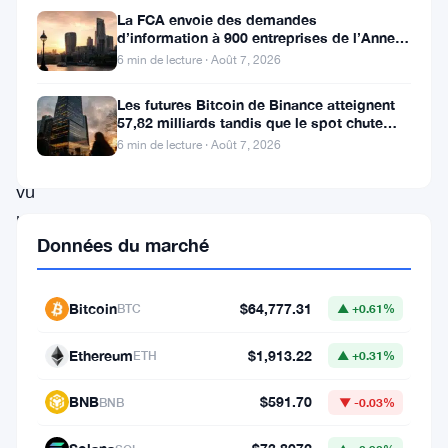
en
La FCA envoie des demandes
termes
d’information à 900 entreprises de l’Annexe
1 contre le blanchiment
6 min de lecture · Août 7, 2026
de
capitalisation
Les futures Bitcoin de Binance atteignent
57,82 milliards tandis que le spot chute
boursière,
huit fois
6 min de lecture · Août 7, 2026
ont
vu
leurs
Données du marché
prix
chuter
Bitcoin
$64,777.31
BTC
▲ +0.61%
fortement
au
Ethereum
$1,913.22
ETH
▲ +0.31%
cours
BNB
$591.70
BNB
▼ -0.03%
de
la