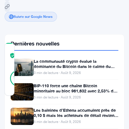
Suivre sur Google News
Dernières nouvelles
COMMUNITY
TRUST
Vérifié
La communauté crypto évalue la
SCORE
dominance du Bitcoin dans le calme du
28
week-end
3 min de lecture · Août 9, 2026
Vérifié
93
votes
%
RÉEL
BIP-110 force une chaîne Bitcoin
Mis à jour 2 ans il y a
minoritaire au bloc 961,632 avec 2,53% de
soutien des mineurs
5 min de lecture · Août 9, 2026
Les
Les baleines d’Ethena accumulent près de
Millionnaires
0,10 $ mais les acheteurs de détail restent
à l’écart
5 min de lecture · Août 9, 2026
du