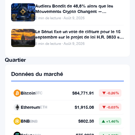
Bitcoin
Audiera Bondit de 46,6% alors que les
Mouvements Crypto Changent —
:
Mouvements Quotidiens 9 Août
2 min de lecture · Août 9, 2026
Les
Nouveaux
Le Sénat fixe un vote de clôture pour le 15
septembre sur le projet de loi H.R. 3633 sur
Riches
le marché des cryptos
5 min de lecture · Août 9, 2026
du
Quartier
Données du marché
L’un
des
Bitcoin
$64,771.91
BTC
▼ -0.26%
constats
les
Ethereum
$1,915.06
ETH
▼ -0.03%
plus
BNB
$602.38
BNB
▲ +1.46%
frappants
du