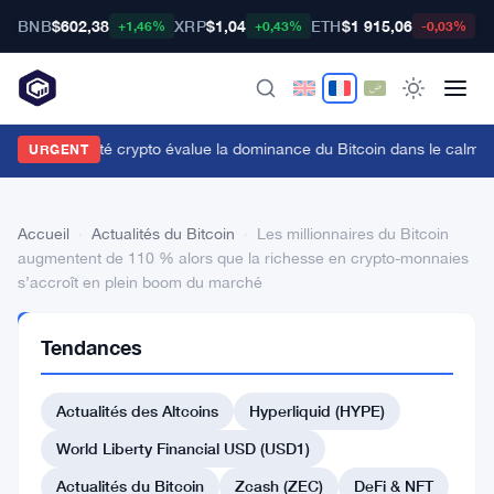
BNB
$602,38
XRP
$1,04
ETH
$1 915,06
B
+1,46%
+0,43%
-0,03%
a communauté crypto évalue la dominance du Bitcoin dans le calme
URGENT
Accueil
›
Actualités du Bitcoin
›
Les millionnaires du Bitcoin
augmentent de 110 % alors que la richesse en crypto-monnaies
s’accroît en plein boom du marché
ACTUALITÉS
Tendances
DU BITCOIN
Les
Actualités des Altcoins
Hyperliquid (HYPE)
millionnaires
du
World Liberty Financial USD (USD1)
Bitcoin
Actualités du Bitcoin
Zcash (ZEC)
DeFi & NFT