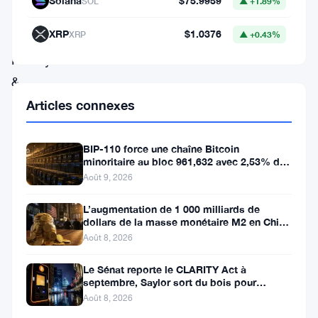
Solana
$75.9959
SOL
▲ +1.89%
rapport
XRP
$1.0376
XRP
▲ +0.43%
de
Henley
&
Partners
Articles connexes
est
la
BIP-110 force une chaîne Bitcoin
minoritaire au bloc 961,632 avec 2,53% de
hausse
soutien des mineurs
Août 9, 2026
spectaculaire
L’augmentation de 1 000 milliards de
du
dollars de la masse monétaire M2 en Chine
nombre
laisse les traders de Bitcoin
Août 8, 2026
de
Le Sénat reporte le CLARITY Act à
millionnaires
septembre, Saylor sort du bois pour
Bitcoin
Août 8, 2026
en