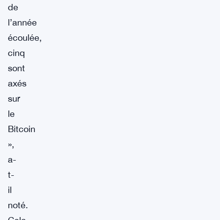
de
l’année
écoulée,
cinq
sont
axés
sur
le
Bitcoin
»,
a-
t-
il
noté.