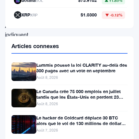
Solana
$73.9102
SOL
▲ +1.85%
du
18
XRP
$1.0300
XRP
▼ -0.12%
juillet
indiquent
des
Articles connexes
afflux
substantiels
Lummis pousse la loi CLARITY au-delà des
300 pages avec un vote en septembre
dans
Août 8, 2026
les
Le Canada crée 75 000 emplois en juillet
ETF
tandis que les États-Unis en perdent 23
Bitcoin,
000, Bitcoin reste à 65K
Août 8, 2026
soulignant
Le hacker de Coldcard déplace 30 BTC
la
alors que le vol de 130 millions de dollars
entre dans une nouvelle phase
résilience
Août 7, 2026