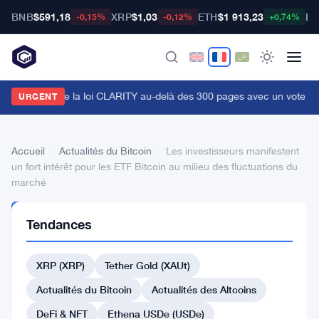
BNB
$591,18
XRP
$1,03
ETH
$1 913,23
BT
-0,15%
-0,12%
+0,74%
ummis pousse la loi CLARITY au-delà des 300 pages avec un vote en
URGENT
Accueil
›
Actualités du Bitcoin
›
Les investisseurs manifestent
un fort intérêt pour les ETF Bitcoin au milieu des fluctuations du
marché
ACTUALITÉS
Tendances
DU BITCOIN
Les
XRP (XRP)
Tether Gold (XAUt)
investisseurs
manifestent
Actualités du Bitcoin
Actualités des Altcoins
un
DeFi & NFT
Ethena USDe (USDe)