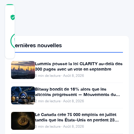
COMMUNITY
TRUST
Vérifié
SCORE
47
Vérifié
96
votes
%
Dernières nouvelles
RÉEL
Mis à jour 2 ans il y a
Lummis pousse la loi CLARITY au-delà des
Les
300 pages avec un vote en septembre
5 min de lecture · Août 8, 2026
ETF
Bitcoin
Bitway bondit de 16% alors que les
altcoins progressent — Mouvements du
continuent
jour 8 août
2 min de lecture · Août 8, 2026
d’attirer
Le Canada crée 75 000 emplois en juillet
un
tandis que les États-Unis en perdent 23
intérêt
000, Bitcoin reste à 65K
5 min de lecture · Août 8, 2026