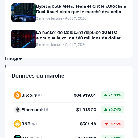
significatif
Bybit ajoute Meta, Tesla et Circle xStocks à
de
Dual Asset alors que le marché des actions
tokenisées atteint
la
5 min de lecture · Août 7, 2026
part
Le hacker de Coldcard déplace 30 BTC
alors que le vol de 130 millions de dollars
des
entre dans une nouvelle phase
5 min de lecture · Août 7, 2026
investisseurs
malgré
la
Données du marché
volatilité
récente
Bitcoin
$64,919.31
du
BTC
▲ +1.03%
marché.
Ethereum
$1,913.23
ETH
▲ +0.74%
De
BNB
$591.18
nouvelles
BNB
▼ -0.15%
données