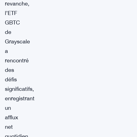
revanche,
l’ETF
GBTC
de
Grayscale
a
rencontré
des
défis
significatifs,
enregistrant
un
afflux
net
quotidien