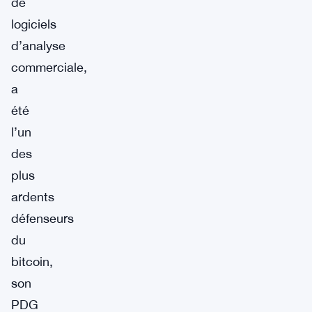
de
logiciels
d’analyse
commerciale,
a
été
l’un
des
plus
ardents
défenseurs
du
bitcoin,
son
PDG