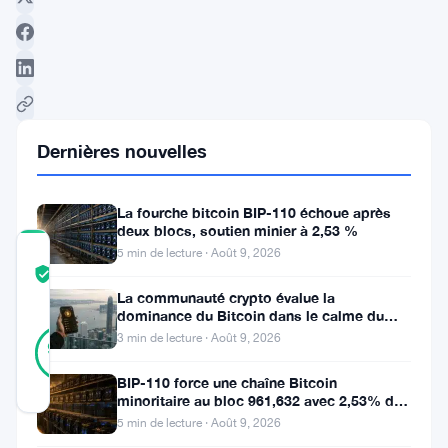
Suivre sur Google News
Dernières nouvelles
La fourche bitcoin BIP-110 échoue après
deux blocs, soutien minier à 2,53 %
5 min de lecture · Août 9, 2026
COMMUNITY
TRUST
Vérifié
SCORE
La communauté crypto évalue la
dominance du Bitcoin dans le calme du
29
week-end
Vérifié
3 min de lecture · Août 9, 2026
93
votes
%
RÉEL
BIP-110 force une chaîne Bitcoin
Mis à jour 3 ans il y a
minoritaire au bloc 961,632 avec 2,53% de
soutien des mineurs
5 min de lecture · Août 9, 2026