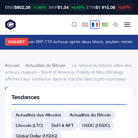
BNB
$602,38
XRP
$1,04
ETH
$1 915,06
B
+1,46%
+0,43%
-0,03%
a fourche bitcoin BIP-110 échoue après deux blocs, soutien minier à
URGENT
Accueil
›
Actualités du Bitcoin
›
Le rebond du bitcoin attire des
acteurs majeurs – Bank of America, Fidelity et MicroStrategy
affichent leur confiance dans le marché des crypto-monnaies
ACTUALITÉS
Tendances
DU BITCOIN
Le
Actualités des Altcoins
Actualités du Bitcoin
rebond
du
Litecoin (LTC)
DeFi & NFT
USDC (USDC)
bitcoin
Global Dollar (USDG)