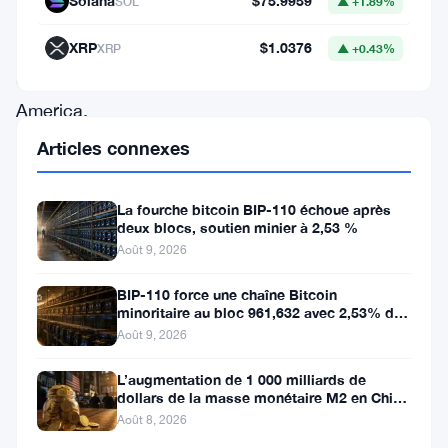
Solana
$75.9959
SOL
▲ +1.89%
comme
Bank
XRP
$1.0376
XRP
▲ +0.43%
of
America,
Fidelity
Articles connexes
et
MicroStrategy
La fourche bitcoin BIP-110 échoue après
deux blocs, soutien minier à 2,53 %
ont
Août 9, 2026
augmenté
leur
BIP-110 force une chaîne Bitcoin
minoritaire au bloc 961,632 avec 2,53% de
participation
soutien des mineurs
Août 9, 2026
dans
L’augmentation de 1 000 milliards de
le
dollars de la masse monétaire M2 en Chine
laisse les traders de Bitcoin
bitcoin,
Août 8, 2026