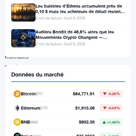
Alors
Les baleines d’Ethena accumulent près de
que
0,10 $ mais les acheteurs de détail restent
à l’écart
le
5 min de lecture · Août 9, 2026
marché
Audiera Bondit de 46,6% alors que les
des
Mouvements Crypto Changent —
Mouvements Quotidiens 9 Août
2 min de lecture · Août 9, 2026
crypto-
monnaies
montre
Données du marché
des
signes
de
Bitcoin
$64,771.91
BTC
▼ -0.26%
reprise,
Ethereum
$1,915.06
ETH
▼ -0.03%
des
acteurs
BNB
$602.38
BNB
▲ +1.46%
majeurs