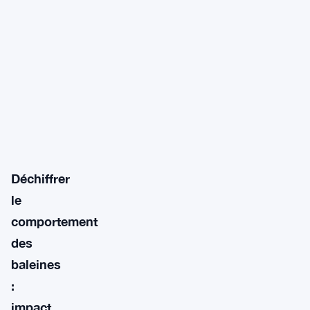
Déchiffrer
le
comportement
des
baleines
:
impact