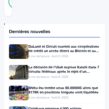
85
votes
%
RÉEL
Mis à jour 2 ans il y a
Les
Dernières nouvelles
tendances
récentes
DaLand et Circuit ouvrent aux coopératives
des
de crédit un accès direct au Bitcoin et aux
portefeuilles
actifs numériques
4 min de lecture · Août 6, 2026
de
La décision de l’Utah expose Kalshi dans 7
garde
circuits fédéraux après le rejet d’un
bouclier fédéral
ont
5 min de lecture · Août 6, 2026
mis
Shiba Inu tombe sous $0.000005 alors que
$176K en positions longues sont liquidées
en
5 min de lecture · Août 6, 2026
lumière
un
Coinbase propose 4 000 actions