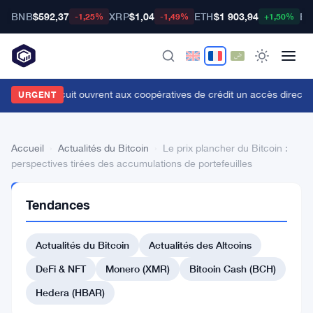
BNB
$592,37
XRP
$1,04
ETH
$1 903,94
BT
-1,25%
-1,49%
+1,50%
aLand et Circuit ouvrent aux coopératives de crédit un accès direct a
URGENT
Accueil
›
Actualités du Bitcoin
›
Le prix plancher du Bitcoin :
perspectives tirées des accumulations de portefeuilles
ACTUALITÉS
Tendances
DU BITCOIN
Le
Actualités du Bitcoin
Actualités des Altcoins
prix
plancher
DeFi & NFT
Monero (XMR)
Bitcoin Cash (BCH)
du
Hedera (HBAR)
Bitcoin