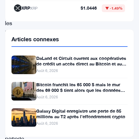
bourses
XRP
$1.0446
XRP
▼ -1.49%
et
les
investisseurs
Articles connexes
institutionnels
ont
DaLand et Circuit ouvrent aux coopératives
régulièrement
de crédit un accès direct au Bitcoin et aux
actifs numériques
augmenté
Août 6, 2026
leurs
Bitcoin franchit les 65 000 $ mais le mur
réserves
des 69 000 $ tient alors que les données
sur l’emploi se profilent
Août 6, 2026
de
Bitcoin,
Galaxy Digital enregistre une perte de 85
millions au T2 après l’effondrement crypto
même
Août 6, 2026
en
période