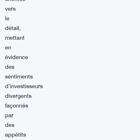
vers
le
détail,
mettant
en
évidence
des
sentiments
d’investisseurs
divergents
façonnés
par
des
appétits