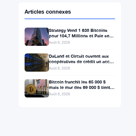
Ethereum
$1,902.53
ETH
▼ -0.32%
BNB
$592.94
BNB
▼ -0.26%
Solana
$72.6559
SOL
▼ -1.82%
XRP
$1.0363
XRP
▼ -2.33%
Articles connexes
Strategy Vend 1 638 Bitcoins
pour 104,7 Millions et Paie ses
Actionnaires Privilégiés
Août 6, 2026
DaLand et Circuit ouvrent aux
coopératives de crédit un accès
direct au Bitcoin et aux actifs
Août 6, 2026