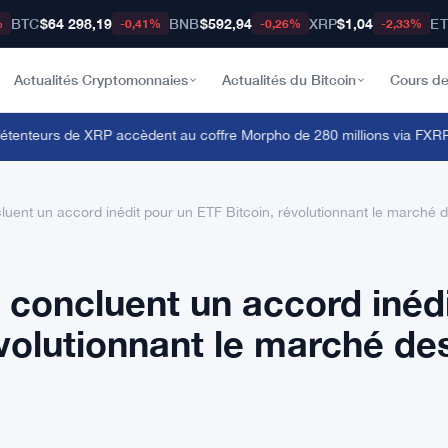
BTC
$64 298,19
BNB
$592,94
XRP
$1,04
E
%
-0,41%
-0,26%
-2,33%
Actualités Cryptomonnaies
Actualités du Bitcoin
Cours de
nteurs de XRP accèdent au coffre Morpho de 280 millions via FXRP 
uent un accord inédit pour un ETF Bitcoin, révolutionnant le marché 
concluent un accord inéd
évolutionnant le marché de