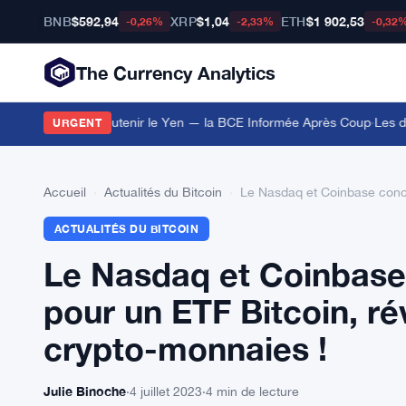
BNB
$592,94
XRP
$1,04
ETH
$1 902,53
-0,26%
-2,33%
-0,32
The Currency Analytics
s Euros pour Soutenir le Yen — la BCE Informée Après Coup
·
Les déte
URGENT
Accueil
›
Actualités du Bitcoin
›
Le Nasdaq et Coinbase concl
ACTUALITÉS DU BITCOIN
Le Nasdaq et Coinbase 
pour un ETF Bitcoin, r
crypto-monnaies !
Julie Binoche
·
4 juillet 2023
·
4 min de lecture