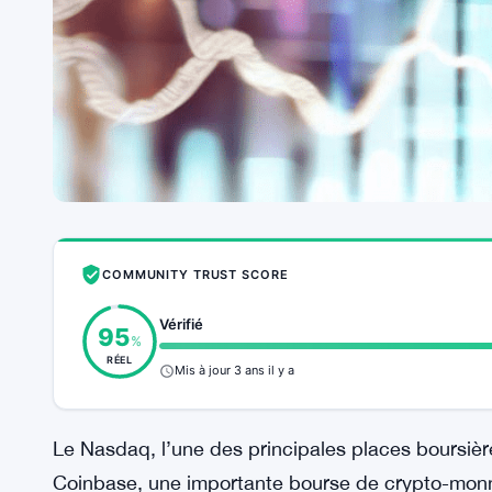
COMMUNITY TRUST SCORE
Vérifié
95
%
RÉEL
Mis à jour 3 ans il y a
Le Nasdaq, l’une des principales places boursièr
Coinbase, une importante bourse de crypto-monn