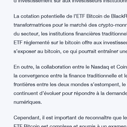
contribuent à établir des conditions de concurren
investisseurs et à répondre aux préoccupations l
La proposition de modification des règles, soumis
représente une avancée significative dans la rec
la décision de la SEC soit en suspens, cette col
témoigne de leur détermination à satisfaire aux e
d’investissement sûr aux investisseurs institutionn
La cotation potentielle de l’ETF Bitcoin de Black
transformatrices pour le marché des crypto-monna
du secteur, les institutions financières tradition
ETF réglementé sur le bitcoin offre aux investiss
s’exposer au bitcoin, ce qui pourrait entraîner un
En outre, la collaboration entre le Nasdaq et Coi