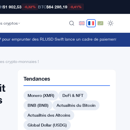
TH
$1 902,53
BTC
$64 298,19
-0,32%
-0,41%
s cryptos
pour emprunter des RLUSD
·
Swift lance un cadre de paiement transfront
des crypto-monnaies !
Tendances
it
Monero (XMR)
DeFi & NFT
s
BNB (BNB)
Actualités du Bitcoin
Actualités des Altcoins
Global Dollar (USDG)