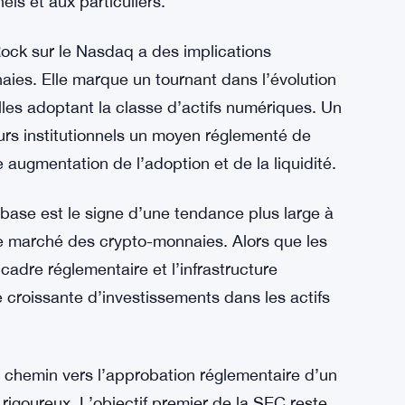
ce équitables, à inspirer confiance aux
iées à la manipulation des marchés.
e par le Nasdaq à la SEC le 29 juin,
herche d’un ETF Bitcoin réglementé. Bien que
laboration entre le Nasdaq et Coinbase
xigences réglementaires et à offrir un moyen
els et aux particuliers.
Rock sur le Nasdaq a des implications
ies. Elle marque un tournant dans l’évolution
nelles adoptant la classe d’actifs numériques. Un
eurs institutionnels un moyen réglementé de
e augmentation de l’adoption et de la liquidité.
nbase est le signe d’une tendance plus large à