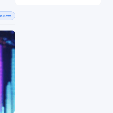
gle News