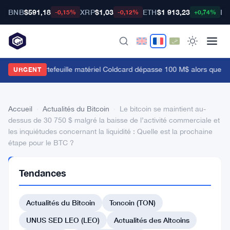
BNB
$591,18
XRP
$1,03
ETH
$1 913,23
BT
-0,15%
-0,12%
+0,74%
a faille du portefeuille matériel Coldcard dépasse 100 M$ alors que les 
URGENT
Accueil
›
Actualités du Bitcoin
›
Le bitcoin se maintient au-
dessus de 30 750 $ malgré la baisse de l’activité commerciale et
les inquiétudes concernant la liquidité : Quelle est la prochaine
étape pour le BTC ?
ACTUALITÉS
Tendances
DU BITCOIN
Le
Actualités du Bitcoin
Toncoin (TON)
bitcoin
se
UNUS SED LEO (LEO)
Actualités des Altcoins