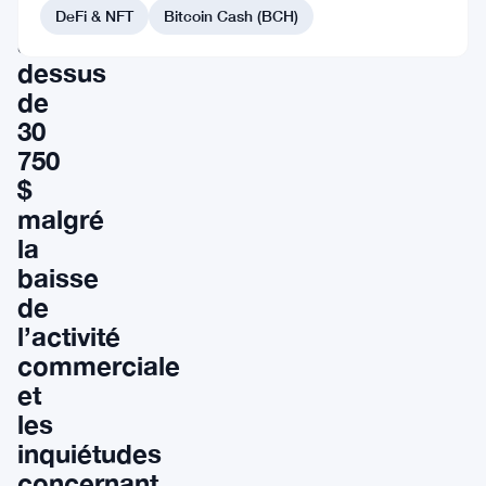
maintient
DeFi & NFT
Bitcoin Cash (BCH)
au-
dessus
de
30
750
$
malgré
la
baisse
de
l’activité
commerciale
et
les
inquiétudes
concernant