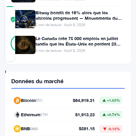
Bitway bondit de 16% alors que les
COMMUNITY
altcoins progressent — Mouvements du
TRUST
Vérifié
jour 8 août
2 min de lecture · Août 8, 2026
SCORE
14
Le Canada crée 75 000 emplois en juillet
Vérifié
93
votes
%
tandis que les États-Unis en perdent 23
RÉEL
000, Bitcoin reste à 65K
5 min de lecture · Août 8, 2026
Mis à jour 3 ans il y a
Le
Données du marché
bitcoin
(
BTC
),
la
Bitcoin
$64,919.31
BTC
▲ +1.03%
principale
Ethereum
$1,913.23
ETH
▲ +0.74%
crypto-
monnaie
BNB
$591.18
BNB
▼ -0.15%