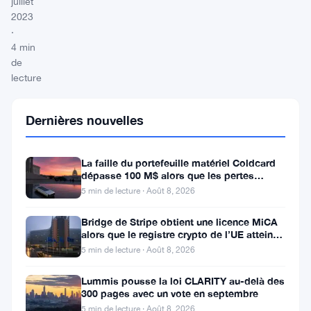
juillet
2023
·
4 min
de
lecture
Dernières nouvelles
Partager
:
La faille du portefeuille matériel Coldcard
dépasse 100 M$ alors que les pertes
cryptos de juillet atteignent
5 min de lecture · Août 8, 2026
Bridge de Stripe obtient une licence MiCA
alors que le registre crypto de l’UE atteint
324 prestataires
5 min de lecture · Août 8, 2026
Suivre sur Google News
Lummis pousse la loi CLARITY au-delà des
300 pages avec un vote en septembre
5 min de lecture · Août 8, 2026