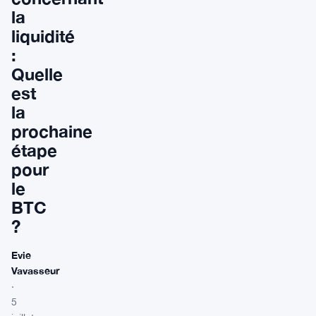
la
liquidité
:
Quelle
est
la
prochaine
étape
pour
le
BTC
?
Evie
Vavasseur
·
5