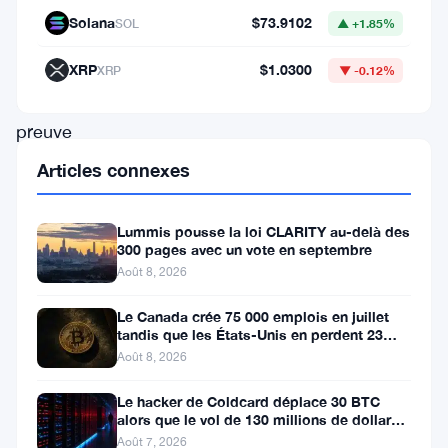
au
Solana
$73.9102
SOL
▲ +1.85%
monde,
a
XRP
$1.0300
XRP
▼ -0.12%
fait
preuve
d’une
Articles connexes
force
inébranlable
Lummis pousse la loi CLARITY au-delà des
300 pages avec un vote en septembre
en
Août 8, 2026
se
maintenant
Le Canada crée 75 000 emplois en juillet
tandis que les États-Unis en perdent 23
au-
000, Bitcoin reste à 65K
Août 8, 2026
dessus
Le hacker de Coldcard déplace 30 BTC
du
alors que le vol de 130 millions de dollars
entre dans une nouvelle phase
niveau
Août 7, 2026