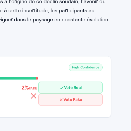
suivi des évolutions du marché. Alors que le
este à voir si le Bitcoin et les autres actifs
es défis posés par la volatilité du marché, la
 environnementales.
in en dessous de 30 000 $ a suscité des
’avenir des monnaies numériques. Alors que les
 à l’origine de ce déclin soudain, l’avenir du
 cette incertitude, les participants au
aviguer dans le paysage en constante évolution
High Confidence