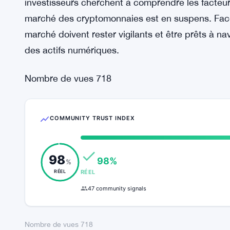
preuve de prudence et à rester vigilants dans le 
paysage des cryptomonnaies continue d’évoluer, il r
numériques pourront reprendre pied et surmonter l
surveillance réglementaire et les préoccupations
En conclusion, la récente chute du prix du Bitco
inquiétudes quant à la stabilité du marché et à l
investisseurs cherchent à comprendre les facteurs
marché des cryptomonnaies est en suspens. Face à
marché doivent rester vigilants et être prêts à n
des actifs numériques.
Nombre de vues
718
COMMUNITY TRUST INDEX