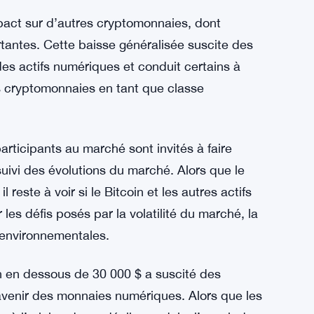
 de prendre leurs distances avec cet actif en
 en dessous de 30 000 $, les observateurs du
 Si certains analystes estiment que la baisse
es préviennent qu’elle pourrait signaler le
pact sur d’autres cryptomonnaies, dont
antes. Cette baisse généralisée suscite des
es actifs numériques et conduit certains à
es cryptomonnaies en tant que classe
participants au marché sont invités à faire