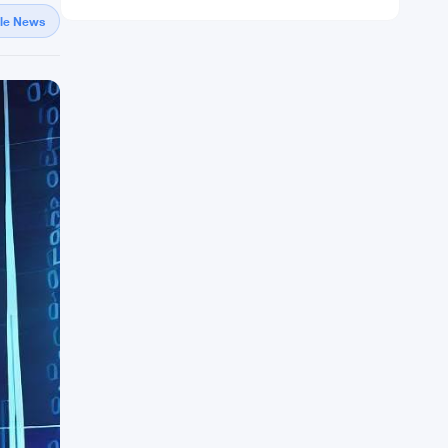
gle News