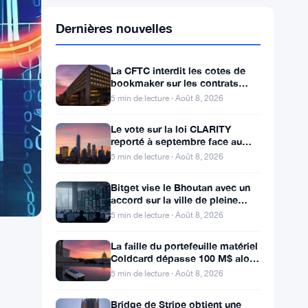
Dernières nouvelles
La CFTC interdit les cotes de
bookmaker sur les contrats
d’événements de Kalshi et
5 min de lecture · Août 8, 2026
Polymarket
Le vote sur la loi CLARITY
reporté à septembre face au
seuil des 60 voix pour le projet
5 min de lecture · Août 8, 2026