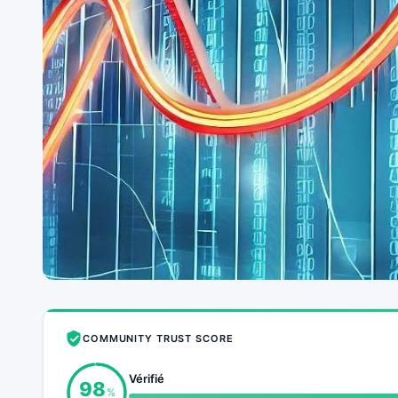
COMMUNITY TRUST SCORE
Vérifié
98
%