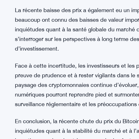
derniers mois, certains investisseurs choisissant
conséquence.
Alors que le prix du Bitcoin continue de fluctuer
marché surveillent de près les signes de reprise.
actuelle pourrait être un revers temporaire, d’autr
début d’une tendance baissière plus longue.
La récente baisse des prix a également eu un im
beaucoup ont connu des baisses de valeur import
inquiétudes quant à la santé globale du marché d
s’interroger sur les perspectives à long terme d
d’investissement.
Face à cette incertitude, les investisseurs et les 