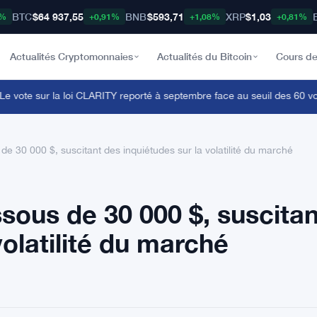
BTC
$64 937,55
BNB
$593,71
XRP
$1,03
8%
+0,91%
+1,08%
+0,81%
Actualités Cryptomonnaies
Actualités du Bitcoin
Cours de
ote sur la loi CLARITY reporté à septembre face au seuil des 60 voix pou
de 30 000 $, suscitant des inquiétudes sur la volatilité du marché
sous de 30 000 $, suscitan
volatilité du marché