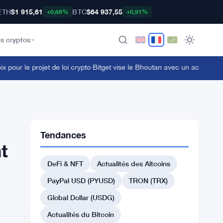
ETH
$1 915,61
BTC
$64 937,55
+0,68%
+0,91%
s cryptos
r le projet de loi crypto
·
Bitget vise le Bhoutan avec un accord sur la 
Tendances
t
DeFi & NFT
Actualités des Altcoins
PayPal USD (PYUSD)
TRON (TRX)
Global Dollar (USDG)
Actualités du Bitcoin