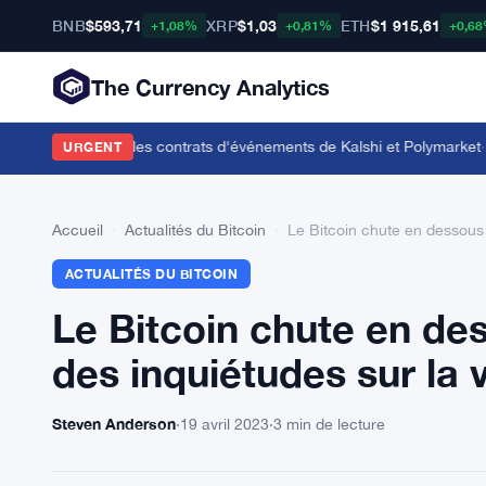
BNB
$593,71
XRP
$1,03
ETH
$1 915,61
+1,08%
+0,81%
+0,6
The Currency Analytics
 bookmaker sur les contrats d'événements de Kalshi et Polymarket
·
Le v
URGENT
Accueil
›
Actualités du Bitcoin
›
Le Bitcoin chute en dessous 
ACTUALITÉS DU BITCOIN
Le Bitcoin chute en des
des inquiétudes sur la 
Steven Anderson
·
19 avril 2023
·
3 min de lecture