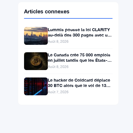
Ethereum
$1,915.61
ETH
▲ +0.68%
BNB
$593.71
BNB
▲ +1.08%
Solana
$74.5855
SOL
▲ +2.30%
XRP
$1.0332
XRP
▲ +0.81%
Articles connexes
Lummis pousse la loi CLARITY
au-delà des 300 pages avec un
vote en septembre
Août 8, 2026
Le Canada crée 75 000 emplois
en juillet tandis que les États-
Unis en perdent 23 000, Bitcoin
Août 8, 2026