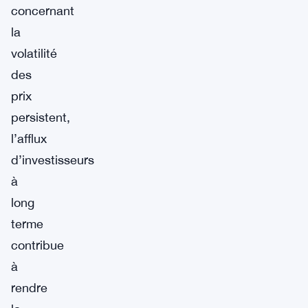
concernant
la
volatilité
des
prix
persistent,
l’afflux
d’investisseurs
à
long
terme
contribue
à
rendre