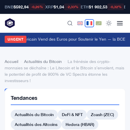
BNB
$592,94
XRP
$1,04
ETH
$1 902,53
BT
-0,26%
-2,33%
-0,32%
e Trésor Américain Vend des Euros pour Soutenir le Yen — la BCE I
URGENT
Accueil
›
Actualités du Bitcoin
›
La frénésie des crypto-
monnaies se déchaîne : Le Litecoin et le Bitcoin s’envolent, mais
le potentiel de profit de 900% de VC Spectra étonne les
investisseurs !
ACTUALITÉS
Tendances
DU BITCOIN
La
Actualités du Bitcoin
DeFi & NFT
Zcash (ZEC)
frénésie
des
Actualités des Altcoins
Hedera (HBAR)