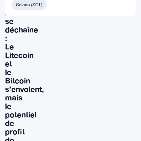
crypto-
Solana (SOL)
monnaies
se
déchaîne
:
Le
Litecoin
et
le
Bitcoin
s’envolent,
mais
le
potentiel
de
profit
de