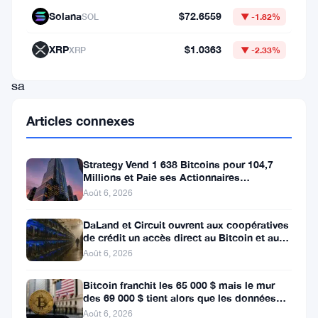
Solana
$72.6559
SOL
▼ -1.82%
monde
entier
XRP
$1.0363
XRP
▼ -2.33%
par
sa
nature
Articles connexes
palpitante
et
Strategy Vend 1 638 Bitcoins pour 104,7
imprévisible.
Millions et Paie ses Actionnaires
Privilégiés
Litecoin
Août 6, 2026
(LTC)
DaLand et Circuit ouvrent aux coopératives
de crédit un accès direct au Bitcoin et aux
et
actifs numériques
Août 6, 2026
Bitcoin
(
BTC
)
Bitcoin franchit les 65 000 $ mais le mur
des 69 000 $ tient alors que les données
ont
sur l’emploi se profilent
Août 6, 2026