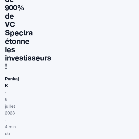
900%
de
VC
Spectra
étonne
les
investisseurs
!
Pankaj
K
·
6
juillet
2023
·
4 min
de