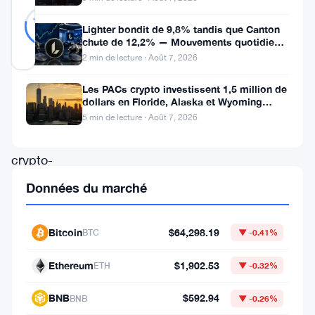
Probablement
23
78
votes
Réel
%
Lighter bondit de 9,8% tandis que Canton
RÉEL
chute de 12,2% — Mouvements quotidiens
Mis à jour 3 ans il y a
du 7 août
2 min de lecture · Août 7, 2026
Les PACs crypto investissent 1,5 million de
Le
dollars en Floride, Alaska et Wyoming
après un revers au Michigan
marché
5 min de lecture · Août 7, 2026
des
crypto-
monnaies
Données du marché
continue
de
Bitcoin
$64,298.19
BTC
▼ -0.41%
captiver
Ethereum
$1,902.53
ETH
▼ -0.32%
les
investisseurs
BNB
$592.94
BNB
▼ -0.26%
du