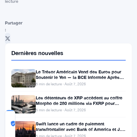
lecture
Partager
:
Dernières nouvelles
Le Trésor Américain Vend des Euros pour
Soutenir le Yen — la BCE Informée Après
Suivre sur Google News
Coup
5 min de lecture · Août 7, 2026
Les détenteurs de XRP accèdent au coffre
Morpho de 280 millions via FXRP pour
emprunter des RLUSD
5 min de lecture · Août 7, 2026
COMMUNITY
Swift lance un cadre de paiement
TRUST
Probablement Réel
transfrontalier avec Bank of America et J.P.
SCORE
Morgan dans 25 pays
5 min de lecture · Août 7, 2026