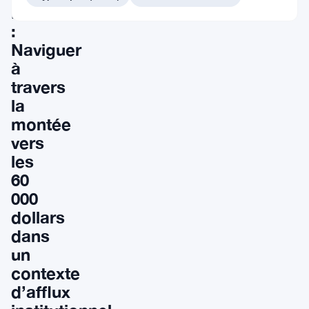
Bitcoin
:
Naviguer
à
travers
la
montée
vers
les
60
000
dollars
dans
un
contexte
d’afflux