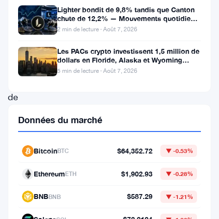
effréné
Lighter bondit de 9,8% tandis que Canton
chute de 12,2% — Mouvements quotidiens
du
du 7 août
2 min de lecture · Août 7, 2026
trading
de
Les PACs crypto investissent 1,5 million de
dollars en Floride, Alaska et Wyoming
cryptomonnaies,
après un revers au Michigan
5 min de lecture · Août 7, 2026
peu
de
phénomènes
Données du marché
captivent
l’imagination
Bitcoin
$64,352.72
BTC
▼ -0.53%
collective
autant
Ethereum
$1,902.93
ETH
▼ -0.28%
qu’une
BNB
$587.29
BNB
▼ -1.21%
montée
en