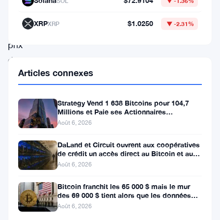
Solana
$72.9104
SOL
▼ -1.36%
flèche
XRP
$1.0250
XRP
▼ -2.31%
du
prix
du
Articles connexes
Bitcoin.
Alors
Strategy Vend 1 638 Bitcoins pour 104,7
que
Millions et Paie ses Actionnaires
l’actif
Privilégiés
Août 6, 2026
numérique
DaLand et Circuit ouvrent aux coopératives
premier
de crédit un accès direct au Bitcoin et aux
actifs numériques
Août 6, 2026
du
monde
Bitcoin franchit les 65 000 $ mais le mur
des 69 000 $ tient alors que les données
se
sur l’emploi se profilent
Août 6, 2026
dirige