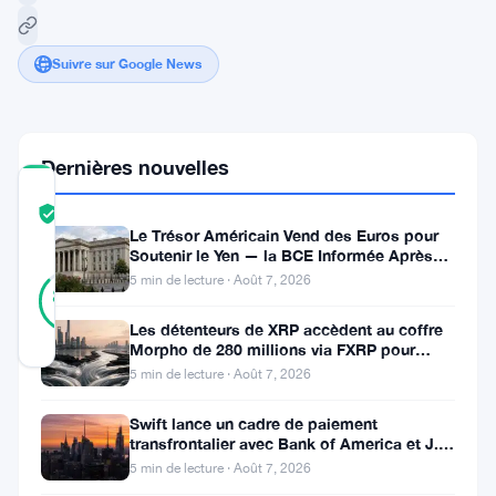
Suivre sur Google News
Dernières nouvelles
COMMUNITY
TRUST
Vérifié
Le Trésor Américain Vend des Euros pour
SCORE
Soutenir le Yen — la BCE Informée Après
45
Coup
5 min de lecture · Août 7, 2026
Vérifié
87
votes
%
RÉEL
Les détenteurs de XRP accèdent au coffre
Mis à jour 2 ans il y a
Morpho de 280 millions via FXRP pour
emprunter des RLUSD
5 min de lecture · Août 7, 2026
Dans
Swift lance un cadre de paiement
le
transfrontalier avec Bank of America et J.P.
Morgan dans 25 pays
5 min de lecture · Août 7, 2026
monde