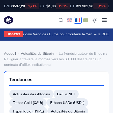
BNB
$587,29
XRP
$1,03
ETH
$1 902,93
BT
-1,21%
-2,31%
-0,28%
e Trésor Américain Vend des Euros pour Soutenir le Yen — la BCE I
URGENT
Accueil
›
Actualités du Bitcoin
›
La frénésie autour du Bitcoin :
Naviguer à travers la montée vers les 60 000 dollars dans un
contexte d’afflux institutionnel
ACTUALITÉS
Tendances
DU BITCOIN
La
Actualités des Altcoins
DeFi & NFT
frénésie
autour
Tether Gold (XAUt)
Ethena USDe (USDe)
du
Hyperliquid (HYPE)
Actualités du Bitcoin