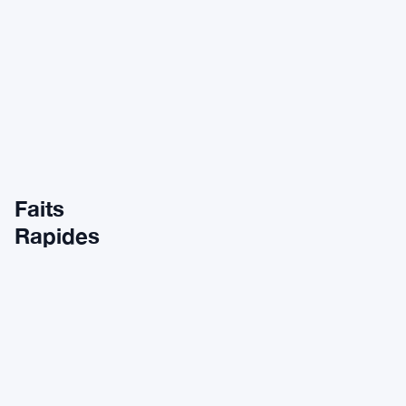
Faits
Rapides
Horloger
Konstantin Chaykin, indépenda
Collection pertinente
Joker (avec variantes à thème
Boîtier
42 mm rond, acier ou or rose