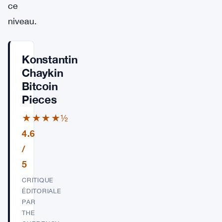
ce
niveau.
Konstantin
Chaykin
Bitcoin
Pieces
★★★★½
4.6
/
5
CRITIQUE
ÉDITORIALE
PAR
THE