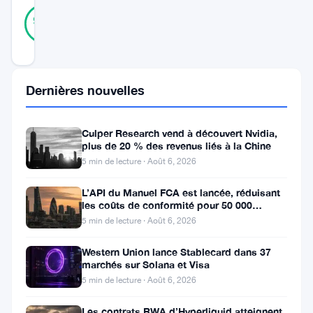
31
Vérifié
94
votes
%
RÉEL
Mis à jour 2 mois il y a
Dernières nouvelles
La
conversation
sur
Culper Research vend à découvert Nvidia,
plus de 20 % des revenus liés à la Chine
les
5 min de lecture · Août 6, 2026
montres
L’API du Manuel FCA est lancée, réduisant
crypto
les coûts de conformité pour 50 000
entreprises britanniques
en
5 min de lecture · Août 6, 2026
2026
Western Union lance Stablecard dans 37
est
marchés sur Solana et Visa
5 min de lecture · Août 6, 2026
dominée
par
Les contrats RWA d’Hyperliquid atteignent