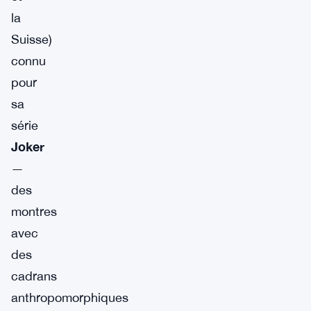
la
Suisse)
connu
pour
sa
série
Joker
—
des
montres
avec
des
cadrans
anthropomorphiques