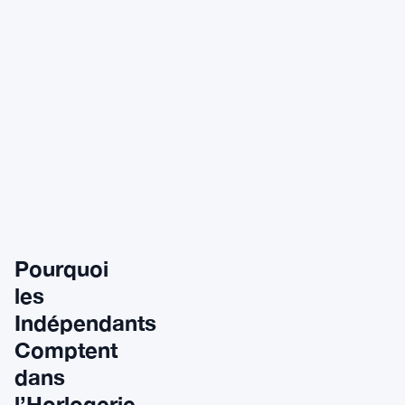
Signature du cadran
Anthropomorphique — deux so
Mouvement
Konstantin Chaykin automatiqu
Prix typique (Joker)
$10,000–$20,000 (les pièces en
Commandes sur mesure
Disponibles — prix sur deman
Pourquoi
les
Indépendants
Comptent
dans
l’Horlogerie