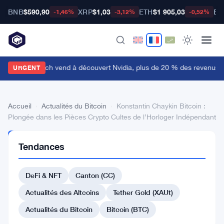
BNB
$590,90
XRP
$1,03
ETH
$1 905,03
BT
-1,46%
-3,12%
-0,52%
ulper Research vend à découvert Nvidia, plus de 20 % des revenus lié
URGENT
Accueil
›
Actualités du Bitcoin
›
Konstantin Chaykin Bitcoin :
Plongée dans les Pièces Crypto Cultes de l’Horloger Indépendant
ACTUALITÉS
Tendances
DU BITCOIN
Konstantin
DeFi & NFT
Canton (CC)
Chaykin
Bitcoin
Actualités des Altcoins
Tether Gold (XAUt)
:
Actualités du Bitcoin
Bitcoin (BTC)
Plongée