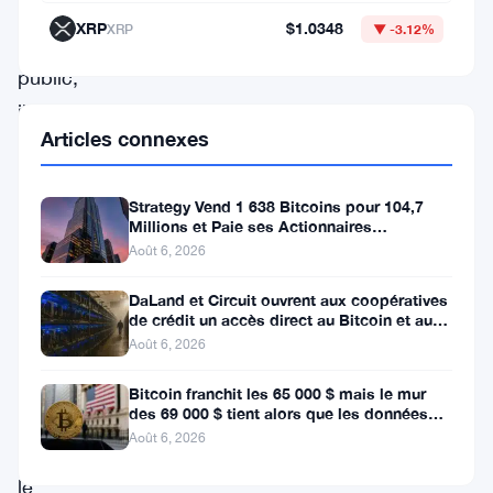
couche
XRP
$1.0348
XRP
▼ -3.12%
grand
public,
il
Articles connexes
existe
un
Strategy Vend 1 638 Bitcoins pour 104,7
niveau
Millions et Paie ses Actionnaires
culte
Privilégiés
Août 6, 2026
d’horlogerie
DaLand et Circuit ouvrent aux coopératives
indépendante
de crédit un accès direct au Bitcoin et aux
actifs numériques
Août 6, 2026
où
la
Bitcoin franchit les 65 000 $ mais le mur
des 69 000 $ tient alors que les données
relation
sur l’emploi se profilent
Août 6, 2026
avec
le