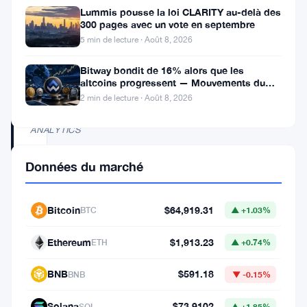
/
Lummis pousse la loi CLARITY au-delà des
300 pages avec un vote en septembre
5
5 min de lecture · Août 8, 2026
AVIS
ÉDITORIAL
Bitway bondit de 16% alors que les
altcoins progressent — Mouvements du
PAR
jour 8 août
2 min de lecture · Août 8, 2026
THE
CURRENCY
ANALYTICS
Données du marché
La
Hublot
Bitcoin
$64,919.31
BTC
▲ +1.03%
Big
Ethereum
$1,913.23
ETH
▲ +0.74%
Bang
Meca-
BNB
$591.18
BNB
▼ -0.15%
10
Solana
$73.9102
SOL
▲ +1.85%