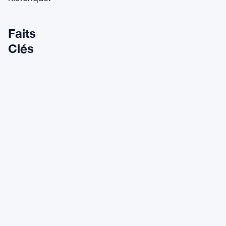
Faits
Clés
Marque
Hublot (Nyon, Suisse)
Modèle
Big Bang Meca-10 P2P
Sortie
31 octobre 2023 (15e anniversaire du whitep
Production
21 exemplaires (= plafond de 21 millions de
Diamètre
45 mm
Matériau
Boîtier céramique noire avec accents orange