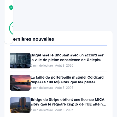
COMMUNITY
TRUST
Vérifié
SCORE
13
Vérifié
92
votes
%
RÉEL
Mis à jour 2 mois il y a
Dernières nouvelles
Bitget vise le Bhoutan avec un accord sur
Hublot
la ville de pleine conscience de Gelephu
Big
5 min de lecture · Août 8, 2026
Bang
La faille du portefeuille matériel Coldcard
Meca-
dépasse 100 M$ alors que les pertes
cryptos de juillet atteignent
10
5 min de lecture · Août 8, 2026
P2P
Bridge de Stripe obtient une licence MiCA
alors que le registre crypto de l’UE atteint
★★★★½
324 prestataires
5 min de lecture · Août 8, 2026
4,6