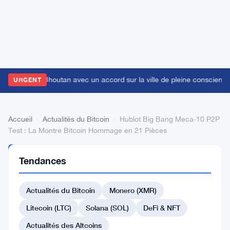
Bitget vise le Bhoutan avec un accord sur la ville de pleine conscienc
URGENT
Accueil
›
Actualités du Bitcoin
›
Hublot Big Bang Meca-10 P2P
Test : La Montre Bitcoin Hommage en 21 Pièces
ACTUALITÉS
Tendances
DU BITCOIN
Hublot
Actualités du Bitcoin
Monero (XMR)
Big
Bang
Litecoin (LTC)
Solana (SOL)
DeFi & NFT
Meca-
Actualités des Altcoins