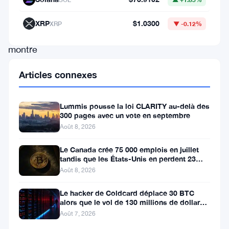
P2P
est
XRP
$1.0300
XRP
▼ -0.12%
la
montre
qui
Articles connexes
a
marqué
Lummis pousse la loi CLARITY au-delà des
le
300 pages avec un vote en septembre
15e
Août 8, 2026
anniversaire
Le Canada crée 75 000 emplois en juillet
tandis que les États-Unis en perdent 23
du
000, Bitcoin reste à 65K
Août 8, 2026
whitepaper
Bitcoin
Le hacker de Coldcard déplace 30 BTC
alors que le vol de 130 millions de dollars
de
entre dans une nouvelle phase
Août 7, 2026
Satoshi