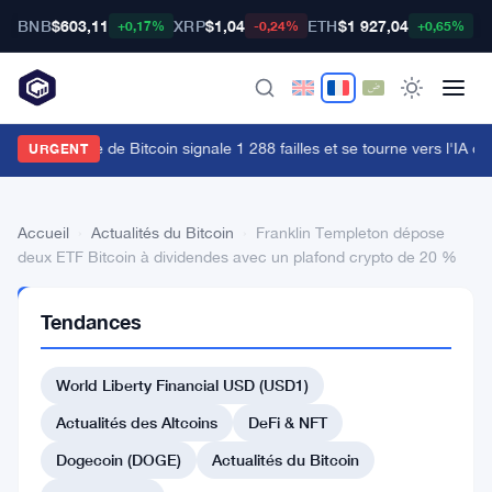
BNB
$603,11
XRP
$1,04
ETH
$1 927,04
B
+0,17%
-0,24%
+0,65%
'équipe rouge de Bitcoin signale 1 288 failles et se tourne vers l'IA ch
URGENT
Accueil
›
Actualités du Bitcoin
›
Franklin Templeton dépose
deux ETF Bitcoin à dividendes avec un plafond crypto de 20 %
ACTUALITÉS
Tendances
DU BITCOIN
Franklin
World Liberty Financial USD (USD1)
Templeton
dépose
Actualités des Altcoins
DeFi & NFT
deux
Dogecoin (DOGE)
Actualités du Bitcoin
ETF