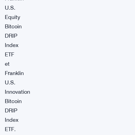
U.S.
Equity
Bitcoin
DRIP
Index
ETF
et
Franklin
U.S.
Innovation
Bitcoin
DRIP
Index
ETF.