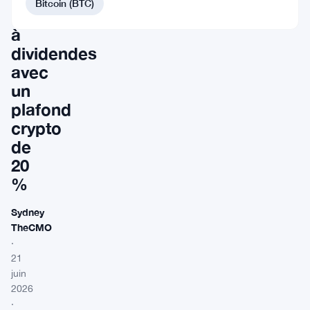
Bitcoin (BTC)
Bitcoin
à
dividendes
avec
un
plafond
crypto
de
20
%
Sydney
TheCMO
·
21
juin
2026
·