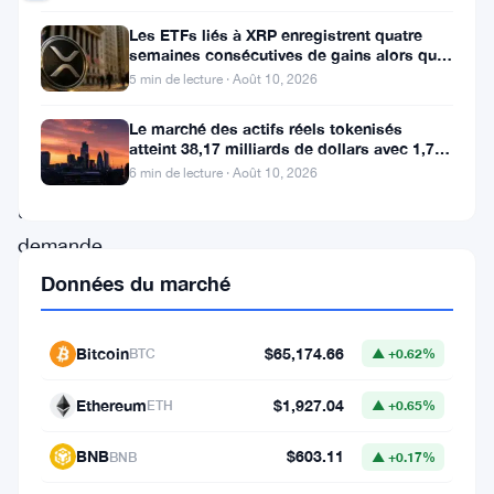
Les ETFs liés à XRP enregistrent quatre
Franklin
semaines consécutives de gains alors que
Templeton
le prix teste le support à 1
5 min de lecture · Août 10, 2026
vient
Le marché des actifs réels tokenisés
de
atteint 38,17 milliards de dollars avec 1,7
million de détenteurs
déposer
6 min de lecture · Août 10, 2026
une
demande
pour
Données du marché
deux
nouveaux
Bitcoin
$65,174.66
BTC
▲ +0.62%
ETF
Ethereum
$1,927.04
ETH
▲ +0.65%
qui
font
BNB
$603.11
BNB
▲ +0.17%
quelque