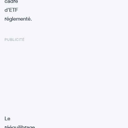
cadre
d’ETF
réglementé.
PUBLICITÉ
Le
rééquilibrage