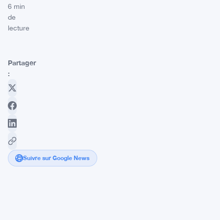
6 min
de
lecture
Partager
:
Suivre sur Google News
Franklin
Templeton
dépose