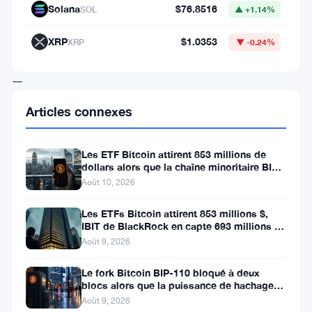
Solana
$76.8516
SOL
▲ +1.14%
chose
d’assez
XRP
$1.0353
XRP
▼ -0.24%
inhabituel
—
au
Articles connexes
lieu
de
Les ETF Bitcoin attirent 853 millions de
réinvestir
dollars alors que la chaîne minoritaire BIP-
110 meurt après deux
Août 10, 2026
les
dividendes
Les ETFs Bitcoin attirent 853 millions $,
IBIT de BlackRock en capte 693 millions en
d’actions
une semaine
Août 9, 2026
d’entreprises
Le fork Bitcoin BIP-110 bloqué à deux
dans
blocs alors que la puissance de hachage
des
se fait rare
Août 9, 2026