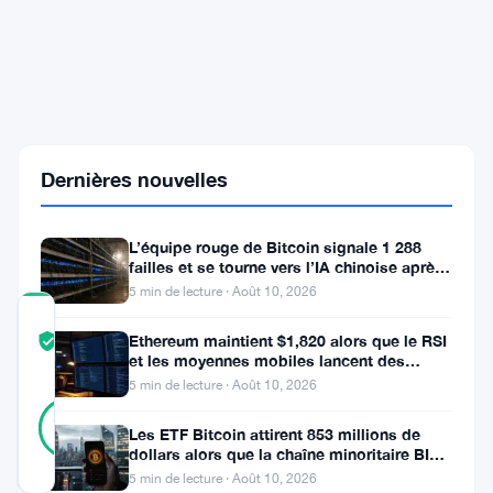
deux
ETF
Bitcoin
à
dividendes
avec
un
plafond
crypto
Dernières nouvelles
de
20
%
L’équipe rouge de Bitcoin signale 1 288
failles et se tourne vers l’IA chinoise après
le verrouillage d’OpenAI
5 min de lecture · Août 10, 2026
COMMUNITY
Ethereum maintient $1,820 alors que le RSI
TRUST
Vérifié
et les moyennes mobiles lancent des
SCORE
signaux d’avertissement
5 min de lecture · Août 10, 2026
11
Vérifié
91
votes
%
Les ETF Bitcoin attirent 853 millions de
RÉEL
dollars alors que la chaîne minoritaire BIP-
Mis à jour 2 mois il y a
110 meurt après deux
5 min de lecture · Août 10, 2026