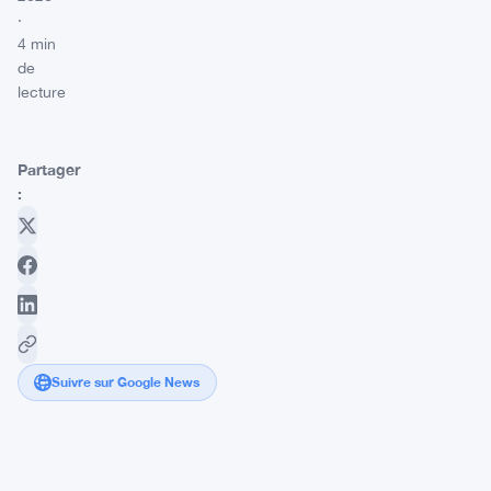
·
4 min
de
lecture
Partager
:
Suivre sur Google News
Bitcoin
et