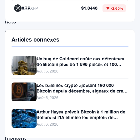
de
XRP
$1.0446
XRP
▼ -2.65%
dollars
nets
en
Articles connexes
l’espace
de
Un bug de Coldcard coûte aux détenteurs
sept
de Bitcoin plus de 1 596 pièces et 100
jours,
millions de dollars
Août 6, 2026
sous
Les baleines crypto ajoutent 190 000
le
Bitcoin depuis décembre, signaux de creux
du marché baissier s’accumulent
coup
Août 6, 2026
des
Arthur Hayes prévoit Bitcoin à 1 million de
dollars si l’IA élimine les emplois de
tensions
bureau
Août 6, 2026
qui
montent