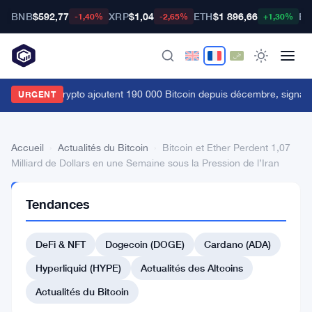
BNB
$592,77
XRP
$1,04
ETH
$1 896,66
BT
-1,40%
-2,65%
+1,30%
es baleines crypto ajoutent 190 000 Bitcoin depuis décembre, signau
URGENT
Accueil
›
Actualités du Bitcoin
›
Bitcoin et Ether Perdent 1,07
Milliard de Dollars en une Semaine sous la Pression de l’Iran
ACTUALITÉS
Tendances
DU BITCOIN
Bitcoin
DeFi & NFT
Dogecoin (DOGE)
Cardano (ADA)
et
Ether
Hyperliquid (HYPE)
Actualités des Altcoins
Perdent
Actualités du Bitcoin
1,07