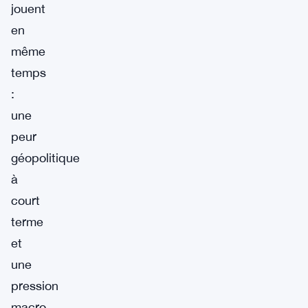
jouent
en
même
temps
:
une
peur
géopolitique
à
court
terme
et
une
pression
macro