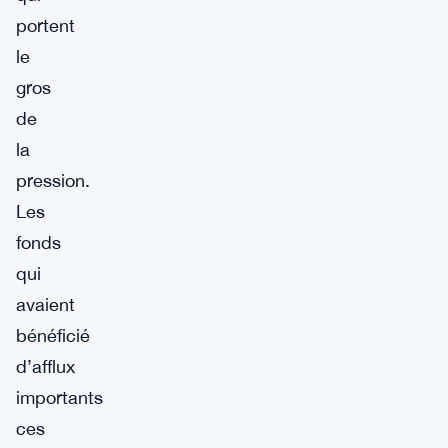
portent
le
gros
de
la
pression.
Les
fonds
qui
avaient
bénéficié
d’afflux
importants
ces