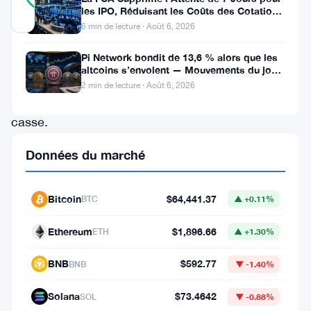
RÉEL
les IPO, Réduisant les Coûts des Cotations
Mis à jour 2 mois il y a
au Royaume-Uni
6 min de lecture · Août 6, 2026
Grosse
Pi Network bondit de 13,6 % alors que les
altcoins s’envolent — Mouvements du jour
semaine
6 août
2 min de lecture · Août 6, 2026
de
casse.
Les
Données du marché
marchés
crypto
Bitcoin
$64,441.37
BTC
▲ +0.11%
ont
vu
Ethereum
$1,896.66
ETH
▲ +1.30%
partir
BNB
$592.77
BNB
▼ -1.40%
1,07
milliard
Solana
$73.4642
SOL
▼ -0.88%