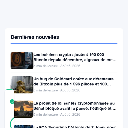
Ether
Perdent
1,07
Milliard
de
Dollars
Dernières nouvelles
en
une
Semaine
sous
Les baleines crypto ajoutent 190 000
la
Bitcoin depuis décembre, signaux de creux
Pression
du marché baissier s’accumulent
5 min de lecture · Août 6, 2026
de
l'Iran
Un bug de Coldcard coûte aux détenteurs
de Bitcoin plus de 1 596 pièces et 100
millions de dollars
5 min de lecture · Août 6, 2026
COMMUNITY
TRUST
Vérifié
Le projet de loi sur les cryptomonnaies au
SCORE
Sénat bloqué avant la pause, l’éthique et le
FBI s’opposent
5 min de lecture · Août 6, 2026
41
Vérifié
98
votes
%
La FCA Supprime l’Attente de 7 Jours pour