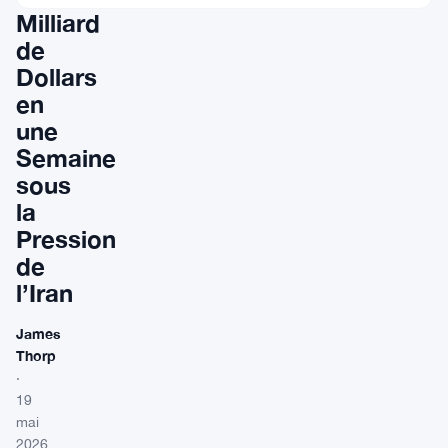
Milliard
de
Dollars
en
une
Semaine
sous
la
Pression
de
l’Iran
James
Thorp
·
19
mai
2026