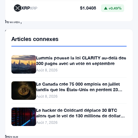
bas
XRP
$1.0408
XRP
▲ +0.49%
depuis
février,
et
Articles connexes
cela
secoue
Lummis pousse la loi CLARITY au-delà des
un
300 pages avec un vote en septembre
marché
Août 8, 2026
qui
Le Canada crée 75 000 emplois en juillet
commençait
tandis que les États-Unis en perdent 23
000, Bitcoin reste à 65K
à
Août 8, 2026
peine
Le hacker de Coldcard déplace 30 BTC
alors que le vol de 130 millions de dollars
à
entre dans une nouvelle phase
Août 7, 2026
se
sentir