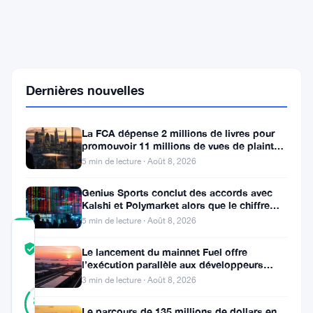
à
61
322
$,
plus
bas
Dernières nouvelles
depuis
février,
les
doutes
La FCA dépense 2 millions de livres pour
sur
promouvoir 11 millions de vues de plaintes
le
sur le financement
5 min de lecture · Août 8, 2026
rebond
augmentent
Genius Sports conclut des accords avec
Kalshi et Polymarket alors que le chiffre
d’affaires du T2 atteint
5 min de lecture · Août 8, 2026
COMMUNITY
TRUST
Vérifié
Le lancement du mainnet Fuel offre
SCORE
l’exécution parallèle aux développeurs
d’Ethereum
3 min de lecture · Août 8, 2026
41
Vérifié
85
votes
%
Le parcours de 135 millions de dollars en