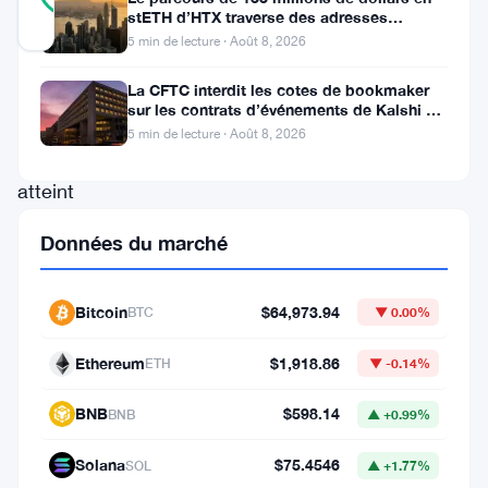
RÉEL
stETH d’HTX traverse des adresses
Mis à jour 2 mois il y a
Poloniex
5 min de lecture · Août 8, 2026
Le
La CFTC interdit les cotes de bookmaker
sur les contrats d’événements de Kalshi et
Bitcoin
Polymarket
5 min de lecture · Août 8, 2026
a
atteint
61
Données du marché
322
$.
Bitcoin
$64,973.94
BTC
▼ 0.00%
C’est
le
Ethereum
$1,918.86
ETH
▼ -0.14%
niveau
BNB
$598.14
BNB
▲ +0.99%
le
plus
Solana
$75.4546
SOL
▲ +1.77%