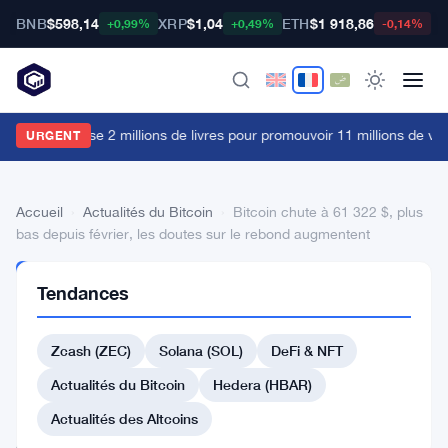
BNB
$598,14
XRP
$1,04
ETH
$1 918,86
B
+0,99%
+0,49%
-0,14%
a FCA dépense 2 millions de livres pour promouvoir 11 millions de vue
URGENT
Accueil
›
Actualités du Bitcoin
›
Bitcoin chute à 61 322 $, plus
bas depuis février, les doutes sur le rebond augmentent
ACTUALITÉS
Tendances
DU BITCOIN
Bitcoin
Zcash (ZEC)
Solana (SOL)
DeFi & NFT
chute
à
Actualités du Bitcoin
Hedera (HBAR)
61
Actualités des Altcoins
322