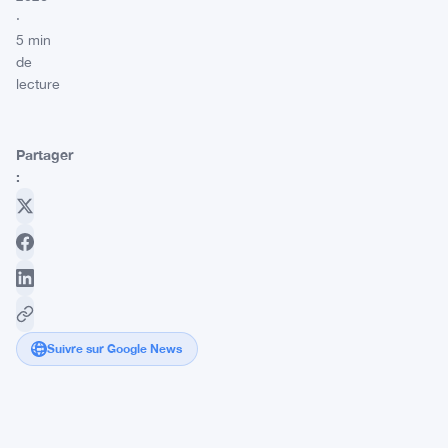
·
5 min
de
lecture
Partager
:
Suivre sur Google News
Bitcoin
chute