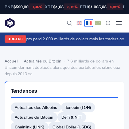
BNB
$590,90
XRP
$1,03
ETH
$1 905,03
BT
-1,46%
-3,12%
-0,52%
e marché crypto perd 2 000 milliards de dollars mais les traders continu
URGENT
Accueil
›
Actualités du Bitcoin
›
7,6 milliards de dollars en
Bitcoin dormant déplacés alors que des portefeuilles silencieux
depuis 2013 se
ACTUALITÉS
Tendances
DU BITCOIN
7,6
Actualités des Altcoins
Toncoin (TON)
milliards
de
Actualités du Bitcoin
DeFi & NFT
dollars
Chainlink (LINK)
Global Dollar (USDG)