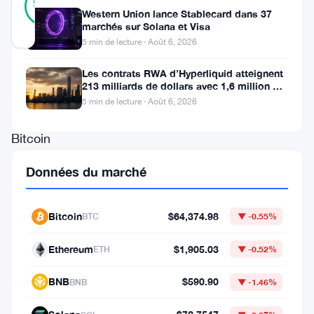
95
votes
%
Western Union lance Stablecard dans 37
RÉEL
marchés sur Solana et Visa
Mis à jour 2 mois il y a
5 min de lecture · Août 6, 2026
Des
Les contrats RWA d’Hyperliquid atteignent
213 milliards de dollars avec 1,6 million de
détenteurs
détenteurs
5 min de lecture · Août 6, 2026
de
Bitcoin
qui
Données du marché
n’avaient
pas
Bitcoin
$64,374.98
BTC
▼ -0.55%
touché
à
Ethereum
$1,905.03
ETH
▼ -0.52%
leurs
BNB
$590.90
BNB
▼ -1.46%
pièces
depuis