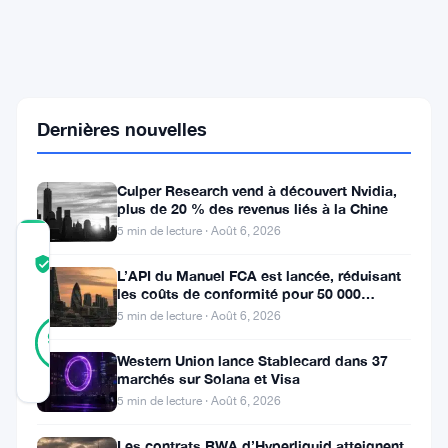
Base
L2
intègre
des
fonctionnalités
natives
Dernières nouvelles
d'abstraction
de
compte
Culper Research vend à découvert Nvidia,
plus de 20 % des revenus liés à la Chine
5 min de lecture · Août 6, 2026
COMMUNITY
TRUST
Vérifié
L’API du Manuel FCA est lancée, réduisant
SCORE
les coûts de conformité pour 50 000
entreprises britanniques
5 min de lecture · Août 6, 2026
41
Vérifié
95
votes
%
Western Union lance Stablecard dans 37
RÉEL
marchés sur Solana et Visa
Mis à jour 2 mois il y a
5 min de lecture · Août 6, 2026
Cette
Les contrats RWA d’Hyperliquid atteignent