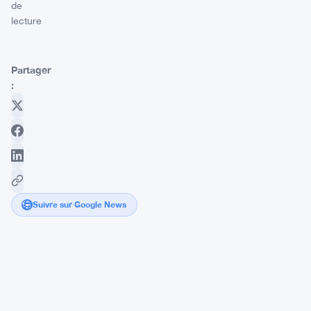
de
lecture
Partager
:
Suivre sur Google News
La
mise
à
niveau
de