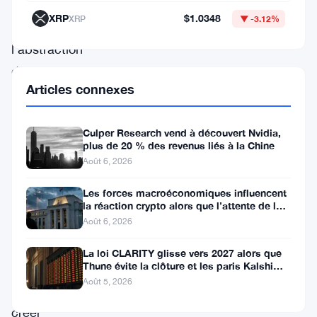
qui
XRP
$1.0348
XRP
▼ -3.12%
apporte
l’abstraction
de
Articles connexes
compte
native
Culper Research vend à découvert Nvidia,
au
plus de 20 % des revenus liés à la Chine
réseau.
Août 6, 2026
Cette
Les forces macroéconomiques influencent
version
la réaction crypto alors que l’attente de la
Fed se poursuit
Août 6, 2026
permet
aux
La loi CLARITY glisse vers 2027 alors que
Thune évite la clôture et les paris Kalshi
développeurs
évoluent
Août 5, 2026
de
créer