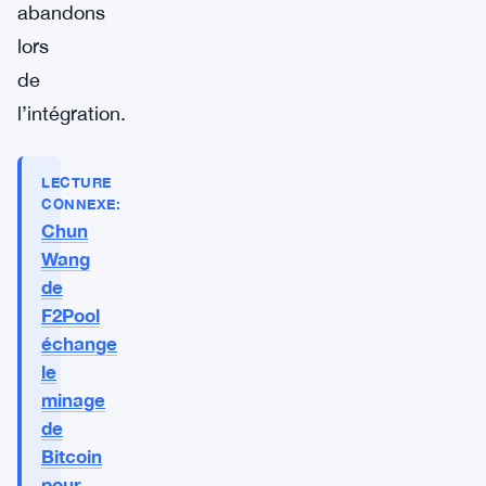
abandons
lors
de
l’intégration.
LECTURE
CONNEXE:
Chun
Wang
de
F2Pool
échange
le
minage
de
Bitcoin
pour