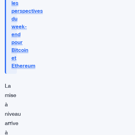
les
perspectives
du
week-
end
pour
Bitcoin
et
Ethereum
La
mise
à
niveau
arrive
à