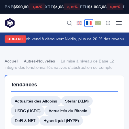
BNB
$590,90
XRP
$1,03
ETH
$1 905,03
BT
-1,46%
-3,12%
-0,52%
ulper Research vend à découvert Nvidia, plus de 20 % des revenus lié
URGENT
Accueil
›
Autres-Nouvelles
›
La mise à niveau de Base L2
intègre des fonctionnalités natives d’abstraction de compte
AUTRES-
Tendances
NOUVELLES
La
Actualités des Altcoins
Stellar (XLM)
mise
à
USDC (USDC)
Actualités du Bitcoin
niveau
DeFi & NFT
Hyperliquid (HYPE)
de