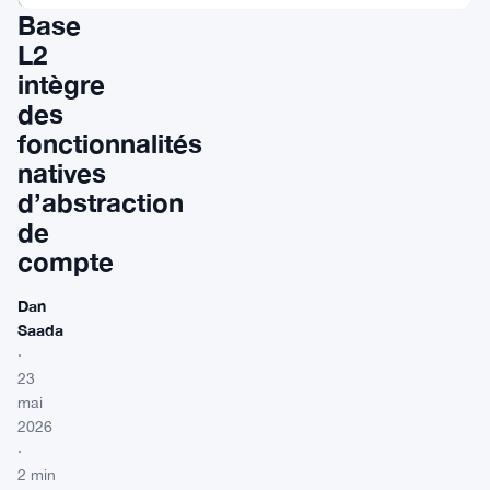
Base
L2
intègre
des
fonctionnalités
natives
d’abstraction
de
compte
Dan
Saada
·
23
mai
2026
·
2 min