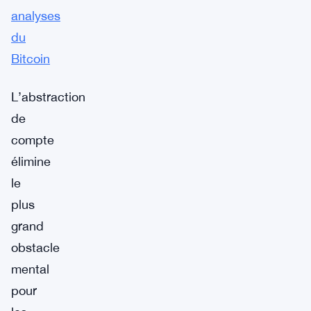
analyses
du
Bitcoin
L’abstraction
de
compte
élimine
le
plus
grand
obstacle
mental
pour