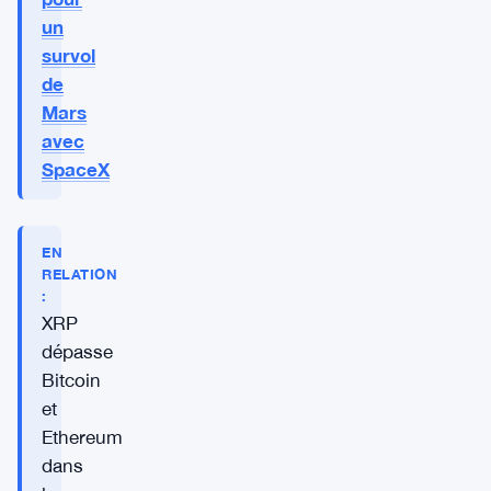
un
survol
de
Mars
avec
SpaceX
EN
RELATION
:
XRP
dépasse
Bitcoin
et
Ethereum
dans