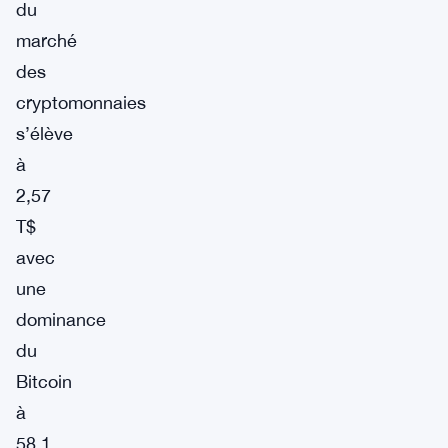
du
marché
des
cryptomonnaies
s’élève
à
2,57
T$
avec
une
dominance
du
Bitcoin
à
58,1