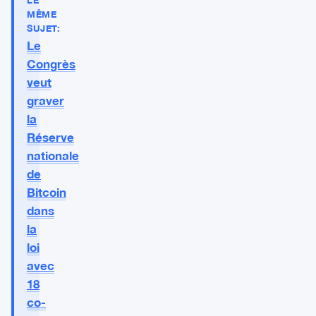
MÊME
SUJET:
Le
Congrès
veut
graver
la
Réserve
nationale
de
Bitcoin
dans
la
loi
avec
18
co-