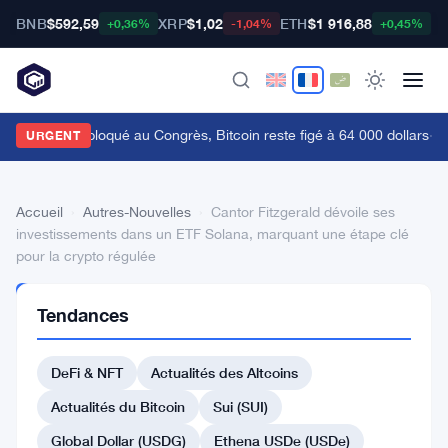
BNB
$592,59
XRP
$1,02
ETH
$1 916,88
B
+0,36%
-1,04%
+0,45%
e Clarity Act bloqué au Congrès, Bitcoin reste figé à 64 000 dollars
·
Un 
URGENT
Accueil
›
Autres-Nouvelles
›
Cantor Fitzgerald dévoile ses
investissements dans un ETF Solana, marquant une étape clé
pour la crypto régulée
AUTRES-
Tendances
NOUVELLES
Cantor
DeFi & NFT
Actualités des Altcoins
Fitzgerald
dévoile
Actualités du Bitcoin
Sui (SUI)
ses
Global Dollar (USDG)
Ethena USDe (USDe)