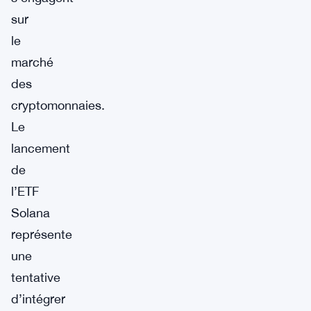
sur
le
marché
des
cryptomonnaies.
Le
lancement
de
l’ETF
Solana
représente
une
tentative
d’intégrer