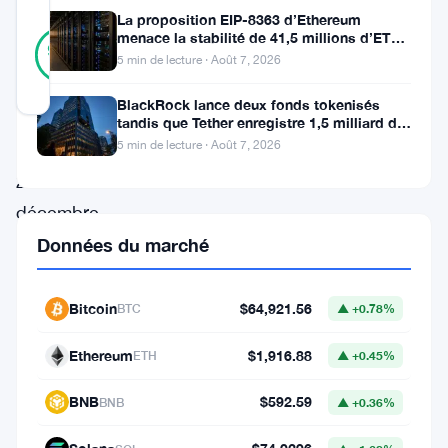
La proposition EIP-8363 d’Ethereum
14
menace la stabilité de 41,5 millions d’ETH
Vérifié
93
votes
stakés et de la DeFi
%
5 min de lecture · Août 7, 2026
RÉEL
Mis à jour 8 mois il y a
BlackRock lance deux fonds tokenisés
tandis que Tether enregistre 1,5 milliard de
bénéfices au T2
5 min de lecture · Août 7, 2026
Le
2
décembre
2025,
Données du marché
la
société
Bitcoin
$64,921.56
BTC
▲ +0.78%
financière
Ethereum
$1,916.88
ETH
▲ +0.45%
Cantor
Fitzgerald
BNB
$592.59
BNB
▲ +0.36%
a