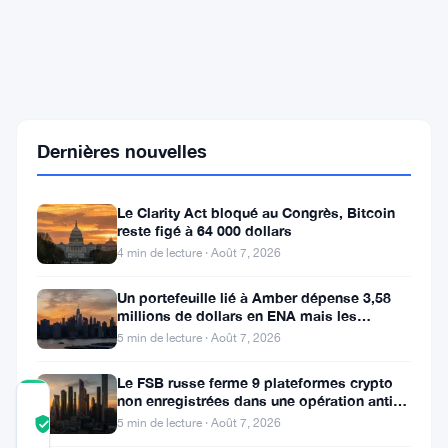
Cantor
Fitzgerald
dévoile
ses
investissements
dans
un
Dernières nouvelles
ETF
Solana,
marquant
Le Clarity Act bloqué au Congrès, Bitcoin
une
reste figé à 64 000 dollars
étape
clé
4 min de lecture · Août 7, 2026
pour
la
Un portefeuille lié à Amber dépense 3,58
crypto
millions de dollars en ENA mais les
régulée
acheteurs ne suivent pas
5 min de lecture · Août 7, 2026
Le FSB russe ferme 9 plateformes crypto
non enregistrées dans une opération anti-
COMMUNITY
fraude à Moscou
5 min de lecture · Août 7, 2026
TRUST
Vérifié
SCORE