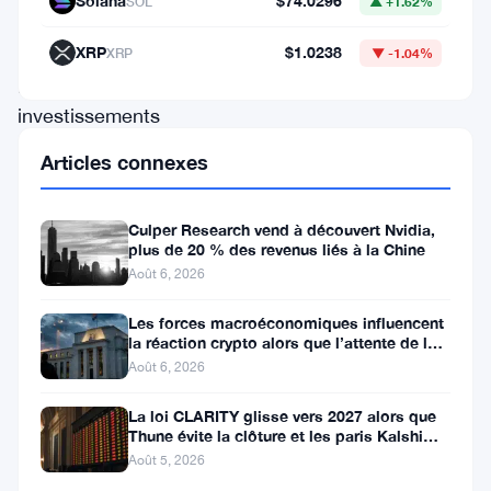
Solana
$74.0296
SOL
▲ +1.62%
révélé
ses
XRP
$1.0238
XRP
▼ -1.04%
premiers
investissements
dans
Articles connexes
un
ETF
Culper Research vend à découvert Nvidia,
(Exchange
plus de 20 % des revenus liés à la Chine
Août 6, 2026
Traded
Fund)
Les forces macroéconomiques influencent
la réaction crypto alors que l’attente de la
centré
Fed se poursuit
Août 6, 2026
sur
La loi CLARITY glisse vers 2027 alors que
Solana,
Thune évite la clôture et les paris Kalshi
un
évoluent
Août 5, 2026
mouvement