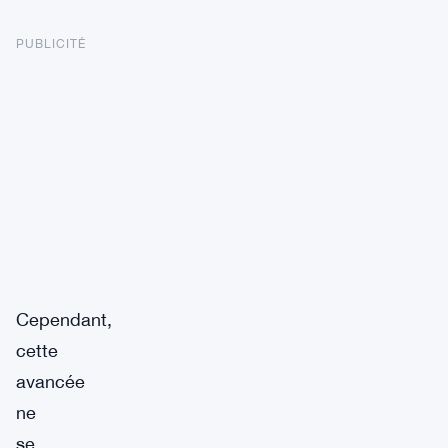
PUBLICITÉ
Cependant,
cette
avancée
ne
se