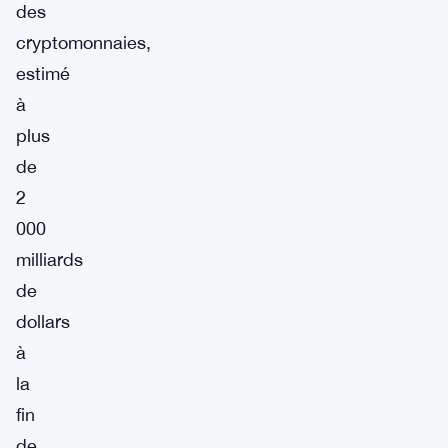
des
cryptomonnaies,
estimé
à
plus
de
2
000
milliards
de
dollars
à
la
fin
de