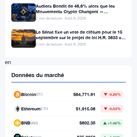
dans
Audiera Bondit de 46,6% alors que les
Mouvements Crypto Changent —
le
Mouvements Quotidiens 9 Août
2 min de lecture · Août 9, 2026
secteur
Le Sénat fixe un vote de clôture pour le 15
des
septembre sur le projet de loi H.R. 3633 sur
actifs
le marché des cryptos
5 min de lecture · Août 9, 2026
numériques
en
concluant
Données du marché
un
partenariat
Bitcoin
$64,771.91
BTC
▼ -0.26%
stratégique
Ethereum
$1,915.06
avec
ETH
▼ -0.03%
le
BNB
$602.38
BNB
▲ +1.46%
géant