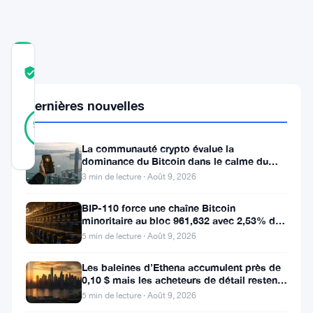
COMMUNITY
TRUST
Vérifié
SCORE
Dernières nouvelles
28
Vérifié
93
votes
%
RÉEL
La communauté crypto évalue la
Mis à jour 1 an il y a
dominance du Bitcoin dans le calme du
week-end
3 min de lecture · Août 9, 2026
Ripple
BIP-110 force une chaîne Bitcoin
a
minoritaire au bloc 961,632 avec 2,53% de
soutien des mineurs
franchi
5 min de lecture · Août 9, 2026
une
Les baleines d’Ethena accumulent près de
étape
0,10 $ mais les acheteurs de détail restent
à l’écart
5 min de lecture · Août 9, 2026
majeure