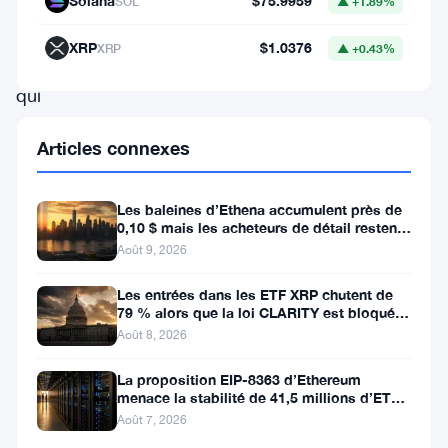
bancaire
Solana
$75.9959
SOL
▲ +1.89%
BNY
XRP
$1.0376
XRP
▲ +0.43%
Mellon,
qui
assurera
Articles connexes
désormais
la
Les baleines d’Ethena accumulent près de
garde
0,10 $ mais les acheteurs de détail restent
à l’écart
des
Août 9, 2026
réserves
Les entrées dans les ETF XRP chutent de
de
79 % alors que la loi CLARITY est bloquée
avant la pause du Sénat
Août 8, 2026
son
stablecoin
La proposition EIP-8363 d’Ethereum
menace la stabilité de 41,5 millions d’ETH
adossé
stakés et de la DeFi
Août 7, 2026
au