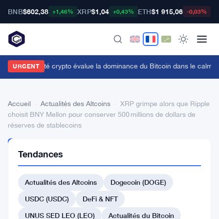
BNB
$602,38
XRP
$1,04
ETH
$1 915,06
B
+1,46%
+0,43%
-0,03%
a communauté crypto évalue la dominance du Bitcoin dans le calme
URGENT
Accueil
›
Actualités des Altcoins
›
XRP grimpe alors que Ripple
choisit BNY Mellon pour conserver 500 millions de dollars de
réserves de stablecoins
ACTUALITÉS
Tendances
DES
ALTCOINS
XRP
Actualités des Altcoins
Dogecoin (DOGE)
grimpe
USDC (USDC)
DeFi & NFT
alors
UNUS SED LEO (LEO)
Actualités du Bitcoin