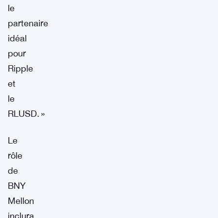
le
partenaire
idéal
pour
Ripple
et
le
RLUSD. »
Le
rôle
de
BNY
Mellon
inclura