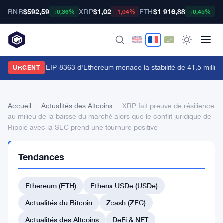
BNB
$592,59
XRP
$1,02
ETH
$1 916,88
B
+0,36%
-1,04%
+0,45%
a proposition EIP-8363 d'Ethereum menace la stabilité de 41,5 million
URGENT
Accueil
›
Actualités des Altcoins
›
XRP fait preuve de résilience
au milieu de la baisse du marché alors que le conflit juridique de
Ripple avec la SEC prend une tournure positive
ACTUALITÉS
Tendances
DES
ALTCOINS
XRP
Ethereum (ETH)
Ethena USDe (USDe)
fait
Actualités du Bitcoin
Zcash (ZEC)
preuve
Actualités des Altcoins
DeFi & NFT