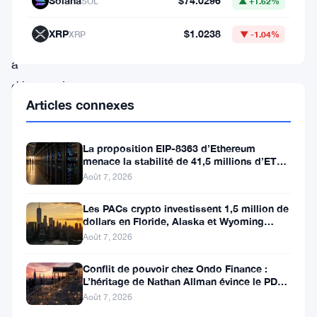
Solana
$74.0296
SOL
▲ +1.62%
à
XRP
$1.0238
XRP
▼ -1.04%
Ripple,
a
démontré
Articles connexes
une
remarquable
La proposition EIP-8363 d’Ethereum
résilience,
menace la stabilité de 41,5 millions d’ETH
défiant
stakés et de la DeFi
Août 7, 2026
la
Les PACs crypto investissent 1,5 million de
tendance
dollars en Floride, Alaska et Wyoming
après un revers au Michigan
à
Août 7, 2026
la
Conflit de pouvoir chez Ondo Finance :
L’héritage de Nathan Allman évince le PDG
baisse
Ian De Bode le 24 juillet
Août 7, 2026
qui