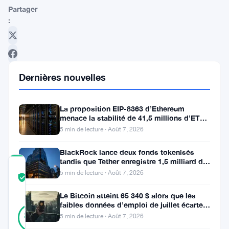
Partager
:
Dernières nouvelles
La proposition EIP-8363 d’Ethereum
Suivre sur Google News
menace la stabilité de 41,5 millions d’ETH
stakés et de la DeFi
5 min de lecture · Août 7, 2026
BlackRock lance deux fonds tokenisés
tandis que Tether enregistre 1,5 milliard de
COMMUNITY
bénéfices au T2
5 min de lecture · Août 7, 2026
TRUST
Vérifié
SCORE
Le Bitcoin atteint 65 340 $ alors que les
faibles données d’emploi de juillet écartent
47
Vérifié
une hausse des taux en
89
votes
5 min de lecture · Août 7, 2026
%
RÉEL