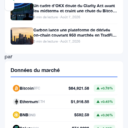
Mis à jour 3 ans il y a
Un cadre d’OKX doute du Clarity Act avant
les midterms et craint une chute du Bitcoin
à 55 000 $
5 min de lecture · Août 7, 2026
Dans
un
Carbon lance une plateforme de dérivés
on-chain couvrant 950 marchés en TradFi et
marché
crypto
5 min de lecture · Août 7, 2026
tourmenté
par
la
Données du marché
volatilité
et
Bitcoin
$64,921.56
BTC
▲ +0.78%
l’incertitude,
XRP
,
Ethereum
$1,916.88
ETH
▲ +0.45%
l’actif
BNB
$592.59
BNB
▲ +0.36%
numérique
associé