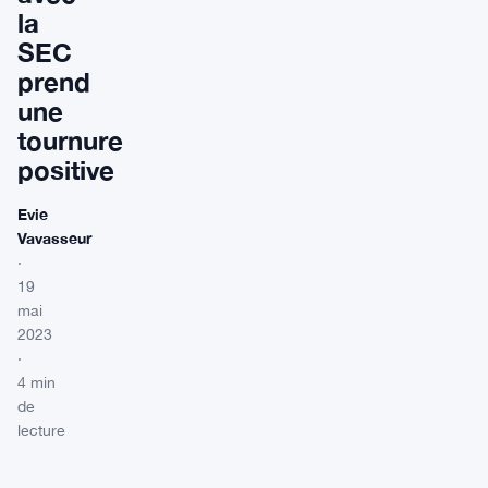
la
SEC
prend
une
tournure
positive
Evie
Vavasseur
·
19
mai
2023
·
4 min
de
lecture