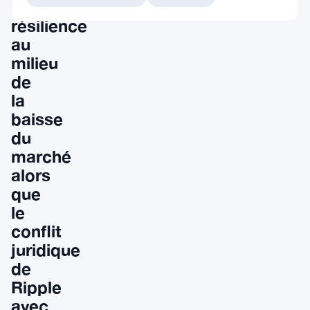
de
résilience
au
milieu
de
la
baisse
du
marché
alors
que
le
conflit
juridique
de
Ripple
avec