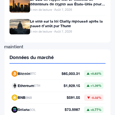
détenteurs de crypto aux États-Unis pour
se
faire avancer la loi CLARITY
5 min de lecture · Août 7, 2026
redresser.
Le vote sur la loi Clarity repoussé après la
Le
pause d’août par Thune
token
5 min de lecture · Août 7, 2026
se
maintient
près
Données du marché
de
zones
Bitcoin
$65,003.31
BTC
▲ +0.83%
de
Ethereum
$1,929.15
résistance
ETH
▲ +1.39%
clés
BNB
$591.55
BNB
▼ -0.32%
en
Solana
$73.8867
ce
SOL
▲ +0.77%