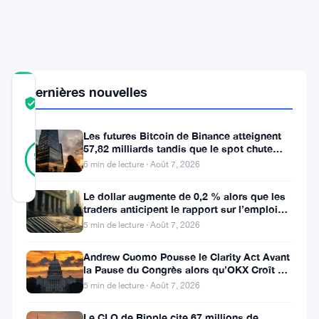
poursuit
ses
objectifs
Dernières nouvelles
COMMUNITY
TRUST
Vérifié
SCORE
Les futures Bitcoin de Binance atteignent
12
57,82 milliards tandis que le spot chute
Vérifié
92
votes
%
huit fois
6 min de lecture · Août 7, 2026
RÉEL
Mis à jour 2 mois il y a
Le dollar augmente de 0,2 % alors que les
traders anticipent le rapport sur l’emploi
aux États-Unis
XRP
5 min de lecture · Août 7, 2026
est
Andrew Cuomo Pousse le Clarity Act Avant
la Pause du Congrès alors qu’OKX Croît en
en
Europe
5 min de lecture · Août 7, 2026
train
de
Le CLO de Ripple cite 67 millions de