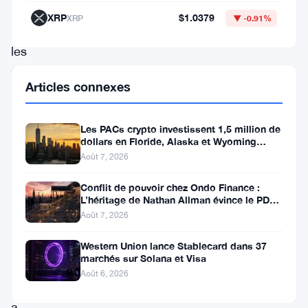
moment,
XRP
$1.0379
XRP
▼ -0.91%
et
les
traders
Articles connexes
surveillent
ces
Les PACs crypto investissent 1,5 million de
niveaux
dollars en Floride, Alaska et Wyoming
après un revers au Michigan
de
Août 7, 2026
près,
Conflit de pouvoir chez Ondo Finance :
essayant
L’héritage de Nathan Allman évince le PDG
Ian De Bode le 24 juillet
Août 7, 2026
de
déterminer
Western Union lance Stablecard dans 37
marchés sur Solana et Visa
si
Août 6, 2026
cela
a