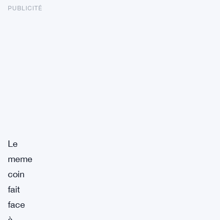
PUBLICITÉ
Le
meme
coin
fait
face
à