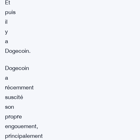
Et
puis
il
y
a
Dogecoin.
Dogecoin
a
récemment
suscité
son
propre
engouement,
principalement