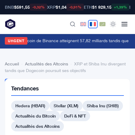
BNB
$591,55
XRP
$1,04
ETH
$1 929,15
BT
-0,32%
-0,91%
+1,39%
es futures Bitcoin de Binance atteignent 57,82 milliards tandis que le s
URGENT
Accueil
›
Actualités des Altcoins
›
XRP et Shiba Inu divergent
tandis que Dogecoin poursuit ses objectifs
ACTUALITÉS
Tendances
DES
ALTCOINS
XRP
Hedera (HBAR)
Stellar (XLM)
Shiba Inu (SHIB)
et
Actualités du Bitcoin
DeFi & NFT
Shiba
Actualités des Altcoins
Inu