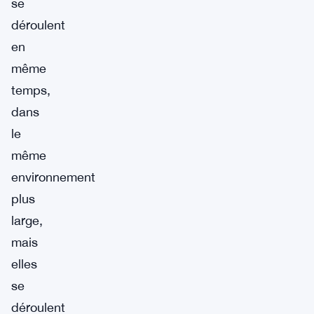
se
déroulent
en
même
temps,
dans
le
même
environnement
plus
large,
mais
elles
se
déroulent