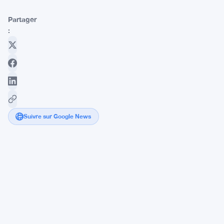
Partager
:
Suivre sur Google News
XRP
et
Shiba
Inu
divergent
tandis
que
Dogecoin