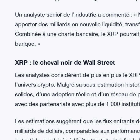
devrait annoncer ses décisions sur six demandes
demande de Ripple pour une charte bancaire nat
L’approbation de l’un ou l’autre de ces développ
dynamique du marché. Une approbation d’ETF XRP
les investisseurs institutionnels et particuliers, t
crédibilité de Ripple et son intégration dans le sy
Un analyste senior de l’industrie a commenté : 
apporter des milliards en nouvelle liquidité, tran
Combinée à une charte bancaire, le XRP pourrait 
banque. »
XRP : le cheval noir de Wall Street