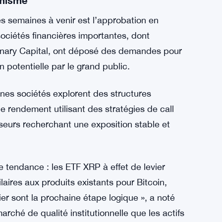
té : « Les investisseurs institutionnels ne se
l’avenir. » Cette tendance met en évidence la
me du XRP malgré les fluctuations de prix à
imisme
s semaines à venir est l’approbation en
ciétés financières importantes, dont
anary Capital, ont déposé des demandes pour
potentielle par le grand public.
ines sociétés explorent des structures
 rendement utilisant des stratégies de call