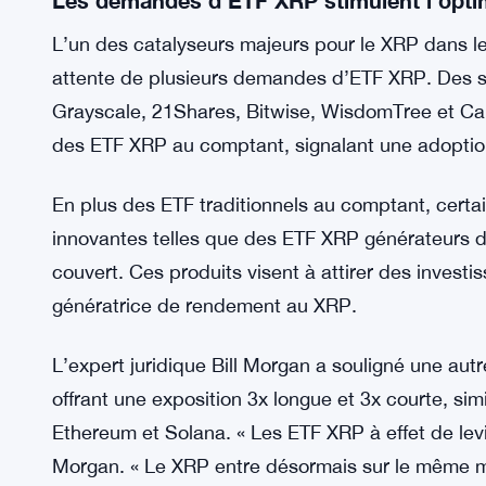
Un analyste du marché de Canary Capital a commen
détournent pas du XRP ; ils se positionnent pour 
confiance croissante dans le potentiel à long ter
court terme.
Les demandes d’ETF XRP stimulent l’opt
L’un des catalyseurs majeurs pour le XRP dans le
attente de plusieurs demandes d’ETF XRP. Des so
Grayscale, 21Shares, Bitwise, WisdomTree et C
des ETF XRP au comptant, signalant une adoption 
En plus des ETF traditionnels au comptant, certa
innovantes telles que des ETF XRP générateurs de