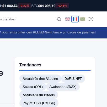
TH
$1 902,53
BTC
$64 298,19
-0,32%
-0,41%
s cryptos
pour emprunter des RLUSD
·
Swift lance un cadre de paiement transfron
Tendances
e
Actualités des Altcoins
DeFi & NFT
Solana (SOL)
Avalanche (AVAX)
Actualités du Bitcoin
PayPal USD (PYUSD)