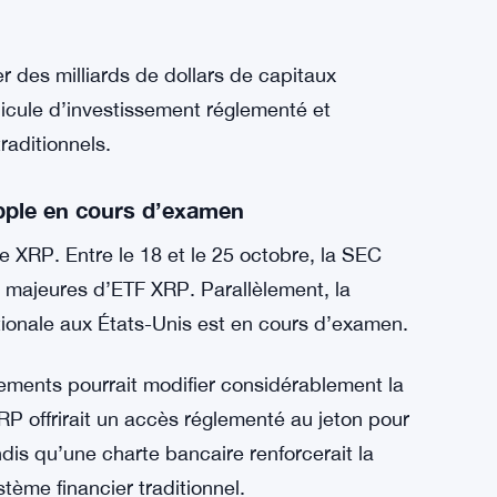
sseurs recherchant une exposition stable et
e tendance : les ETF XRP à effet de levier
laires aux produits existants pour Bitcoin,
er sont la prochaine étape logique », a noté
ché de qualité institutionnelle que les actifs
r des milliards de dollars de capitaux
éhicule d’investissement réglementé et
raditionnels.
ipple en cours d’examen
 XRP. Entre le 18 et le 25 octobre, la SEC