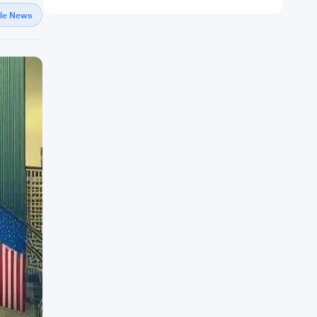
gle News