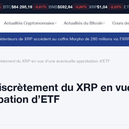
BTC
$64 298,19
BNB
$592,94
XRP
$1,04
E
%
-0,41%
-0,26%
-2,33%
Actualités Cryptomonnaies
Actualités du Bitcoin
Cours de
nteurs de XRP accèdent au coffre Morpho de 280 millions via FXRP 
rètement du XRP en vue d’une éventuelle approbation d’ETF
discrètement du XRP en vu
bation d’ETF