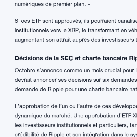
couvert. Ces produits visent à attirer des investi
génératrice de rendement au XRP.
L’expert juridique Bill Morgan a souligné une autr
offrant une exposition 3x longue et 3x courte, simi
Ethereum et Solana. « Les ETF XRP à effet de levi
Morgan. « Le XRP entre désormais sur le même mar
numériques de premier plan. »
Si ces ETF sont approuvés, ils pourraient canalise
institutionnels vers le XRP, le transformant en v
augmentant son attrait auprès des investisseurs t
Décisions de la SEC et charte bancaire R
Octobre s’annonce comme un mois crucial pour le