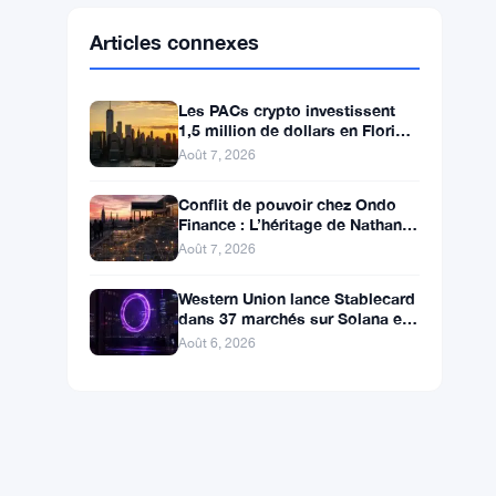
Ethereum
$1,902.53
ETH
▼ -0.32%
BNB
$592.94
BNB
▼ -0.26%
Solana
$72.6559
SOL
▼ -1.82%
XRP
$1.0363
XRP
▼ -2.33%
Articles connexes
Les PACs crypto investissent
1,5 million de dollars en Floride,
Alaska et Wyoming après un
Août 7, 2026
revers au Michigan
Conflit de pouvoir chez Ondo
Finance : L’héritage de Nathan
Allman évince le PDG Ian De
Août 7, 2026