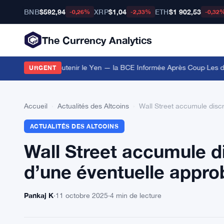
BNB
$592,94
XRP
$1,04
ETH
$1 902,53
-0,26%
-2,33%
-0,32
The Currency Analytics
s Euros pour Soutenir le Yen — la BCE Informée Après Coup
·
Les déte
URGENT
Accueil
›
Actualités des Altcoins
›
Wall Street accumule disc
ACTUALITÉS DES ALTCOINS
Wall Street accumule 
d’une éventuelle appro
Pankaj K
·
11 octobre 2025
·
4 min de lecture