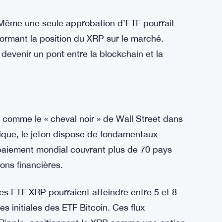
 majeures d’ETF XRP. Parallèlement, la
ionale aux États-Unis est en cours d’examen.
ements pourrait modifier considérablement la
 offrirait un accès réglementé au jeton pour
andis qu’une charte bancaire renforcerait la
stème financier traditionnel.
« Même une seule approbation d’ETF pourrait
sformant la position du XRP sur le marché.
devenir un pont entre la blockchain et la