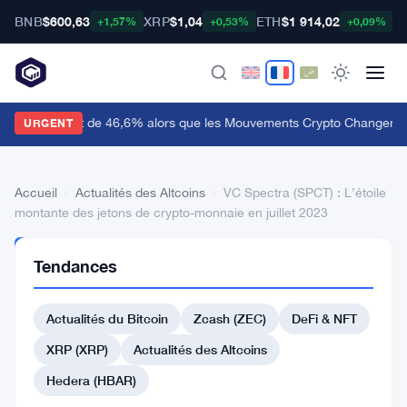
BNB
$600,63
XRP
$1,04
ETH
$1 914,02
B
+1,57%
+0,53%
+0,09%
udiera Bondit de 46,6% alors que les Mouvements Crypto Changent 
URGENT
Accueil
›
Actualités des Altcoins
›
VC Spectra (SPCT) : L’étoile
montante des jetons de crypto-monnaie en juillet 2023
ACTUALITÉS
Tendances
DES
ALTCOINS
VC
Actualités du Bitcoin
Zcash (ZEC)
DeFi & NFT
Spectra
XRP (XRP)
Actualités des Altcoins
(SPCT)
Hedera (HBAR)
: