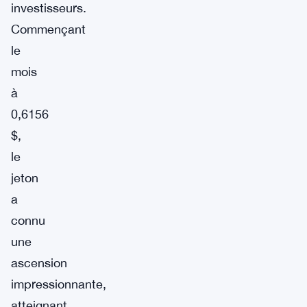
investisseurs.
Commençant
le
mois
à
0,6156
$,
le
jeton
a
connu
une
ascension
impressionnante,
atteignant