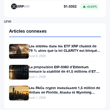
a
XRP
$1.0352
XRP
▲ +0.53%
connu
une
brève
Articles connexes
période
de
Les entrées dans les ETF XRP chutent de
79 % alors que la loi CLARITY est bloquée
hausse
avant la pause du Sénat
Août 8, 2026
avant
de
La proposition EIP-8363 d’Ethereum
menace la stabilité de 41,5 millions d’ETH
succomber
stakés et de la DeFi
Août 7, 2026
à
Les PACs crypto investissent 1,5 million de
un
dollars en Floride, Alaska et Wyoming
retournement
après un revers au Michigan
Août 7, 2026
baissier,