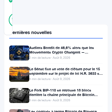
TRUST
Vérifié
SCORE
28
Vérifié
93
votes
%
RÉEL
Mis à jour 3 ans il y a
Dernières nouvelles
Dans
Audiera Bondit de 46,6% alors que les
le
Mouvements Crypto Changent —
Mouvements Quotidiens 9 Août
2 min de lecture · Août 9, 2026
paysage
toujours
Le Sénat fixe un vote de clôture pour le 15
septembre sur le projet de loi H.R. 3633 sur
fluctuant
le marché des cryptos
5 min de lecture · Août 9, 2026
des
crypto-
Le Fork BIP-110 se retrouve 18 blocs
derrière la chaîne principale de Bitcoin
monnaies,
après la scission des Roughnecks
5 min de lecture · Août 9, 2026
le
Les contrats à terme Bitcoin de Binance