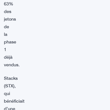
63%
des
jetons
de
la
phase
1
déjà
vendus.
Stacks
(STX),
qui
bénéficiait
d’une