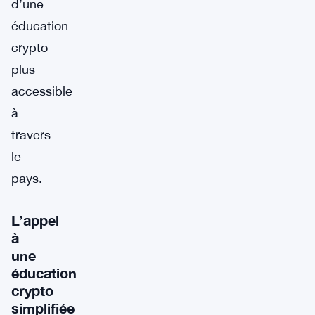
d’une
éducation
crypto
plus
accessible
à
travers
le
pays.
L’appel
à
une
éducation
crypto
simplifiée