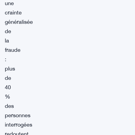
une
crainte
généralisée
de
la
fraude
:
plus
de
40
%
des
personnes
interrogées
redoutent