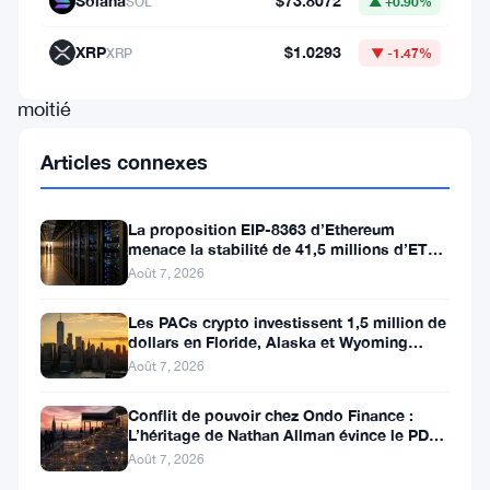
Solana
$73.8072
SOL
▲ +0.90%
plus
de
XRP
$1.0293
XRP
▼ -1.47%
la
moitié
des
Articles connexes
Américains
qui
La proposition EIP-8363 d’Ethereum
ne
menace la stabilité de 41,5 millions d’ETH
stakés et de la DeFi
Août 7, 2026
détiennent
pas
Les PACs crypto investissent 1,5 million de
dollars en Floride, Alaska et Wyoming
de
après un revers au Michigan
Août 7, 2026
cryptomonnaies
trouvent
Conflit de pouvoir chez Ondo Finance :
L’héritage de Nathan Allman évince le PDG
les
Ian De Bode le 24 juillet
Août 7, 2026
recherches