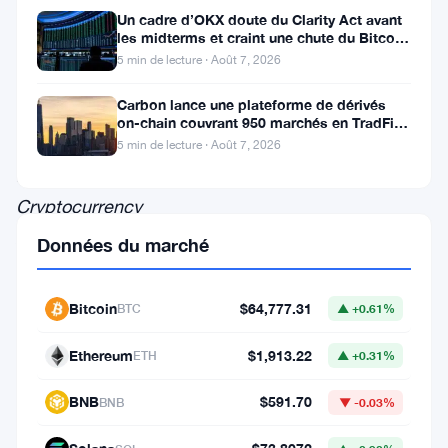
président
Un cadre d’OKX doute du Clarity Act avant
les midterms et craint une chute du Bitcoin
de
à 55 000 $
5 min de lecture · Août 7, 2026
la
Carbon lance une plateforme de dérivés
toute
on-chain couvrant 950 marchés en TradFi et
crypto
nouvelle
5 min de lecture · Août 7, 2026
National
Cryptocurrency
Association
Données du marché
(NCA),
tire
Bitcoin
$64,777.31
BTC
▲ +0.61%
la
Ethereum
$1,913.22
ETH
▲ +0.31%
sonnette
d’alarme
BNB
$591.70
BNB
▼ -0.03%
: