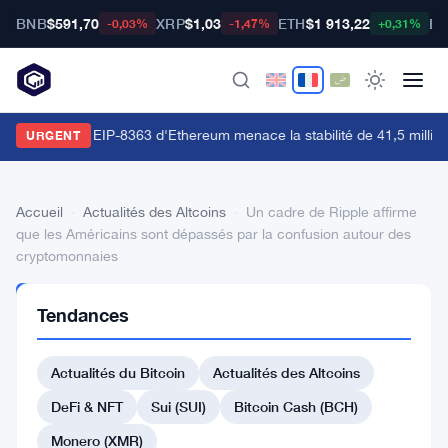
BNB
$591,70
XRP
$1,03
ETH
$1 913,22
BT
-0,03%
-1,47%
+0,31%
a proposition EIP-8363 d'Ethereum menace la stabilité de 41,5 million
URGENT
Accueil
›
Actualités des Altcoins
›
Un cadre de Ripple affirme
que les Américains sont dépassés par la confusion autour des
cryptomonnaies
ACTUALITÉS
Tendances
DES
ALTCOINS
Un
Actualités du Bitcoin
Actualités des Altcoins
cadre
DeFi & NFT
Sui (SUI)
Bitcoin Cash (BCH)
de
Monero (XMR)