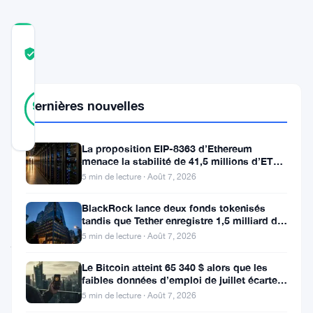
COMMUNITY
TRUST
Vérifié
SCORE
29
Vérifié
Dernières nouvelles
90
votes
%
RÉEL
Mis à jour 1 an il y a
La proposition EIP-8363 d’Ethereum
menace la stabilité de 41,5 millions d’ETH
stakés et de la DeFi
Stuart
5 min de lecture · Août 7, 2026
Alderoty,
BlackRock lance deux fonds tokenisés
directeur
tandis que Tether enregistre 1,5 milliard de
bénéfices au T2
5 min de lecture · Août 7, 2026
juridique
de
Le Bitcoin atteint 65 340 $ alors que les
faibles données d’emploi de juillet écartent
Ripple
une hausse des taux en
5 min de lecture · Août 7, 2026
et