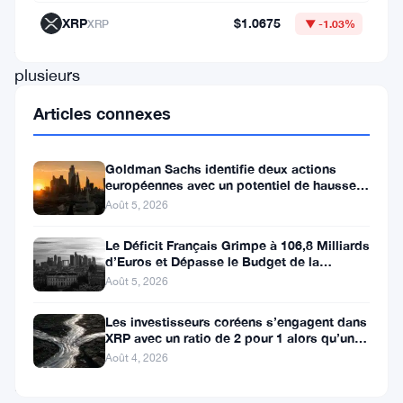
moment.
XRP
$1.0675
XRP
▼ -1.03%
Après
plusieurs
semaines
Articles connexes
de
consolidation,
Goldman Sachs identifie deux actions
SUI
européennes avec un potentiel de hausse
de plus de 100 %
Août 5, 2026
a
confirmé
Le Déficit Français Grimpe à 106,8 Milliards
d’Euros et Dépasse le Budget de la
une
Défense
Août 5, 2026
cassure
Les investisseurs coréens s’engagent dans
haussière
XRP avec un ratio de 2 pour 1 alors qu’un
à
canal de 80 jours se
Août 4, 2026
partir