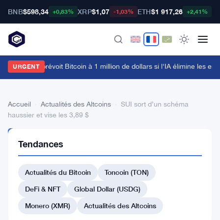
BNB
$598,34
XRP
$1,07
ETH
$1 917,26
B
+0,83%
-1,03%
+2,41%
rthur Hayes prévoit Bitcoin à 1 million de dollars si l'IA élimine les em
URGENT
Accueil
›
Actualités des Altcoins
›
SUI sort d’un schéma
haussier et vise les 3,89 $
ACTUALITÉS
Tendances
DES
ALTCOINS
SUI
Actualités du Bitcoin
Toncoin (TON)
sort
DeFi & NFT
Global Dollar (USDG)
d’un
Monero (XMR)
Actualités des Altcoins
schéma