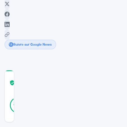
Suivre sur Google News
COMMUNITY
TRUST
Vérifié
SCORE
36
Vérifié
89
votes
%
RÉEL
Mis à jour 1 an il y a