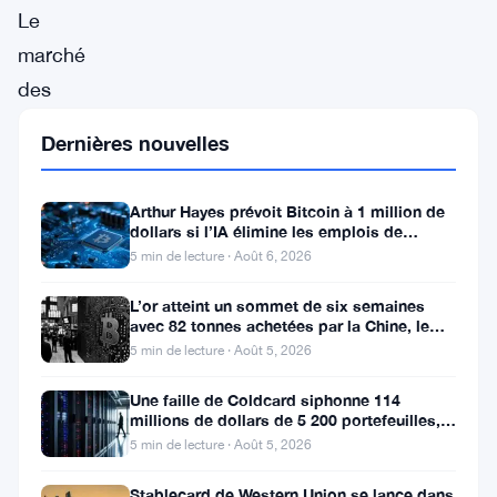
Le
marché
des
altcoins
Dernières nouvelles
montre
des
Arthur Hayes prévoit Bitcoin à 1 million de
signes
dollars si l’IA élimine les emplois de
bureau
5 min de lecture · Août 6, 2026
clairs
de
L’or atteint un sommet de six semaines
avec 82 tonnes achetées par la Chine, le
reprise,
Bitcoin stagne
5 min de lecture · Août 5, 2026
et
SUI
Une faille de Coldcard siphonne 114
millions de dollars de 5 200 portefeuilles,
—
renforçant l’attrait des ETF
5 min de lecture · Août 5, 2026
le
Stablecard de Western Union se lance dans