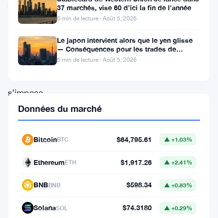
jeton
37 marchés, vise 60 d’ici la fin de l’année
natif
6 min de lecture · Août 5, 2026
du
Le japon intervient alors que le yen glisse
réseau
— Conséquences pour les trades de
portage crypto
5 min de lecture · Août 5, 2026
Sui
—
s’impose
comme
Données du marché
l’un
des
Bitcoin
$64,795.61
BTC
▲ +1.03%
actifs
Ethereum
$1,917.26
ETH
▲ +2.41%
les
plus
BNB
$598.34
BNB
▲ +0.83%
dynamiques
Solana
$74.3180
SOL
▲ +0.29%
du