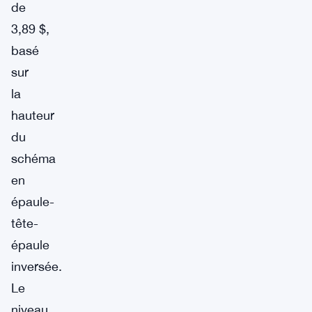
de
3,89 $,
basé
sur
la
hauteur
du
schéma
en
épaule-
tête-
épaule
inversée.
Le
niveau