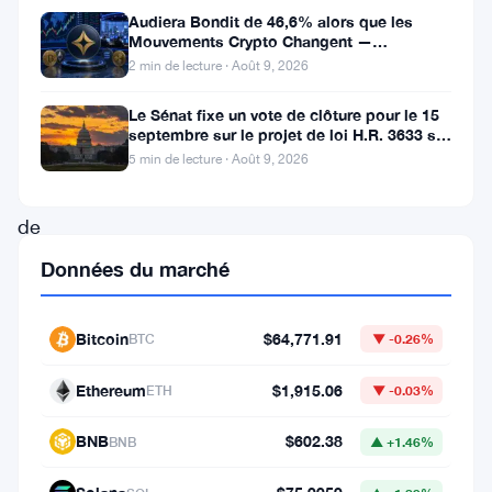
depuis
Audiera Bondit de 46,6% alors que les
Mouvements Crypto Changent —
plusieurs
Mouvements Quotidiens 9 Août
2 min de lecture · Août 9, 2026
semaines
Le Sénat fixe un vote de clôture pour le 15
dans
septembre sur le projet de loi H.R. 3633 sur
le marché des cryptos
une
5 min de lecture · Août 9, 2026
fourchette
de
consolidation
Données du marché
étroite.
Mais
Bitcoin
$64,771.91
BTC
▼ -0.26%
les
Ethereum
$1,915.06
ETH
▼ -0.03%
analystes
estiment
BNB
$602.38
BNB
▲ +1.46%
que