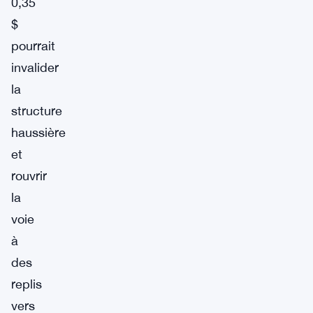
0,35
$
pourrait
invalider
la
structure
haussière
et
rouvrir
la
voie
à
des
replis
vers