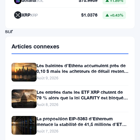
Solana
$75.9959
SOL
▲ +1.89%
la
cryptomonnaie
XRP
$1.0376
XRP
▲ +0.43%
est
sur
le
Articles connexes
point
d’un
Les baleines d’Ethena accumulent près de
potentiel
0,10 $ mais les acheteurs de détail restent
à l’écart
Août 9, 2026
breakout.
Avec
Les entrées dans les ETF XRP chutent de
79 % alors que la loi CLARITY est bloquée
des
avant la pause du Sénat
Août 8, 2026
niveaux
de
La proposition EIP-8363 d’Ethereum
menace la stabilité de 41,5 millions d’ETH
support
stakés et de la DeFi
Août 7, 2026
solides,