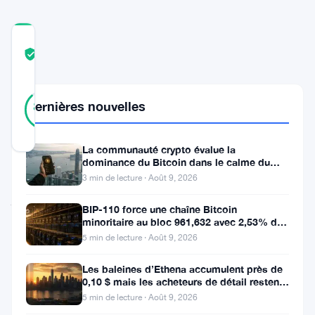
COMMUNITY
TRUST
Vérifié
SCORE
34
Vérifié
Dernières nouvelles
88
votes
%
RÉEL
Mis à jour 10 mois il y a
La communauté crypto évalue la
dominance du Bitcoin dans le calme du
week-end
Le
3 min de lecture · Août 9, 2026
jeton
BIP-110 force une chaîne Bitcoin
natif
minoritaire au bloc 961,632 avec 2,53% de
soutien des mineurs
5 min de lecture · Août 9, 2026
de
Stellar,
Les baleines d’Ethena accumulent près de
0,10 $ mais les acheteurs de détail restent
XLM
,
à l’écart
5 min de lecture · Août 9, 2026
évolue