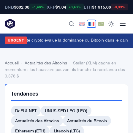
BNB
$602,38
XRP
$1,04
ETH
$1 915,06
B
+1,46%
+0,43%
-0,03%
a communauté crypto évalue la dominance du Bitcoin dans le calme
URGENT
Accueil
›
Actualités des Altcoins
›
Stellar (XLM) gagne en
momentum : les haussiers peuvent-ils franchir la résistance des
0,378 $
ACTUALITÉS
Tendances
DES
ALTCOINS
Stellar
DeFi & NFT
UNUS SED LEO (LEO)
(XLM)
Actualités des Altcoins
Actualités du Bitcoin
gagne
Ethereum (ETH)
Litecoin (LTC)