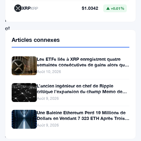
blockchain
XRP
$1.0342
XRP
▲ +0.01%
performante
et
prisée
Articles connexes
des
traders
Les ETFs liés à XRP enregistrent quatre
semaines consécutives de gains alors que
à
le prix teste le support à 1
Août 10, 2026
celui
d’actif
L’ancien ingénieur en chef de Ripple
critique l’expansion du champ Memo de
stratégique
XRPL
Août 9, 2026
pour
Une Baleine Ethereum Perd 19 Millions de
les
Dollars en Vendant 7 323 ETH Après Trois
Ans de Staking
institutions
Août 9, 2026
américaines
.