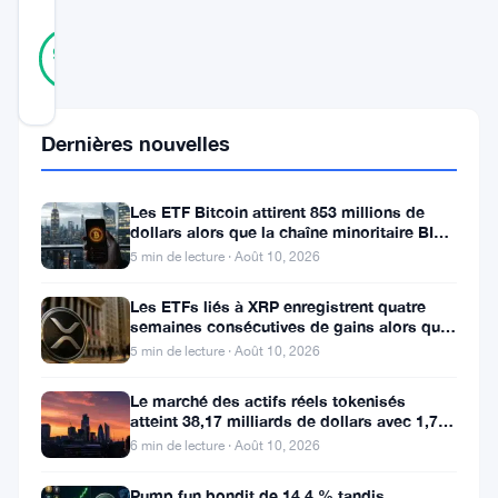
40
Vérifié
98
votes
%
RÉEL
Mis à jour 12 mois il y a
Dernières nouvelles
Ce
mois
Les ETF Bitcoin attirent 853 millions de
d’août
dollars alors que la chaîne minoritaire BIP-
110 meurt après deux
5 min de lecture · Août 10, 2026
2025,
il
Les ETFs liés à XRP enregistrent quatre
semaines consécutives de gains alors que
restera
le prix teste le support à 1
5 min de lecture · Août 10, 2026
clairement
Le marché des actifs réels tokenisés
comme
atteint 38,17 milliards de dollars avec 1,7
une
million de détenteurs
6 min de lecture · Août 10, 2026
date
Pump.fun bondit de 14,4 % tandis