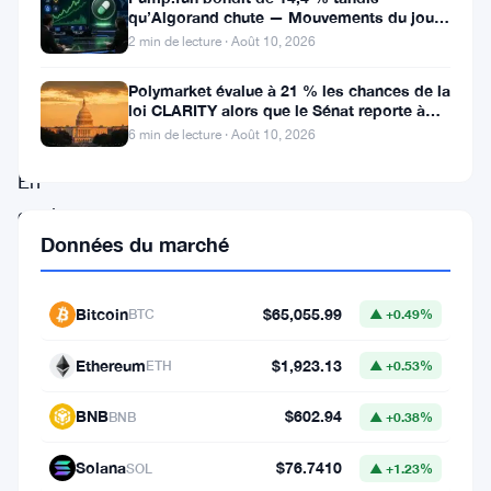
marquante
qu’Algorand chute — Mouvements du jour
10 août
dans
2 min de lecture · Août 10, 2026
l’histoire
Polymarket évalue à 21 % les chances de la
de
loi CLARITY alors que le Sénat reporte à
septembre
6 min de lecture · Août 10, 2026
Solana
.
En
quelques
Données du marché
semaines,
le
Bitcoin
$65,055.99
réseau
BTC
▲ +0.49%
a
Ethereum
$1,923.13
ETH
▲ +0.53%
basculé
BNB
$602.94
d’un
BNB
▲ +0.38%
statut
Solana
$76.7410
SOL
▲ +1.23%
de