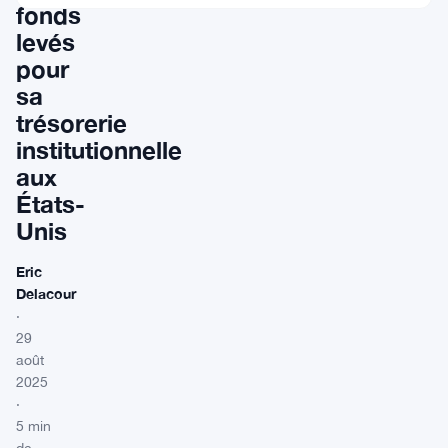
fonds
levés
pour
sa
trésorerie
institutionnelle
aux
États-
Unis
Eric
Delacour
·
29
août
2025
·
5 min