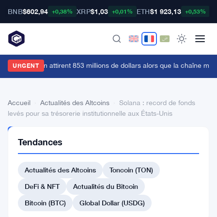
BNB
$602,94
XRP
$1,03
ETH
$1 923,13
B
+0,38%
+0,01%
+0,53%
es ETF Bitcoin attirent 853 millions de dollars alors que la chaîne min
URGENT
Accueil
›
Actualités des Altcoins
›
Solana : record de fonds
levés pour sa trésorerie institutionnelle aux États-Unis
ACTUALITÉS
Tendances
DES
ALTCOINS
Solana
Actualités des Altcoins
Toncoin (TON)
:
DeFi & NFT
Actualités du Bitcoin
record
Bitcoin (BTC)
Global Dollar (USDG)
de