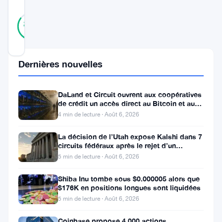
26
Vérifié
85
votes
%
RÉEL
Mis à jour 10 mois il y a
Dernières nouvelles
Solana
est
DaLand et Circuit ouvrent aux coopératives
de
de crédit un accès direct au Bitcoin et aux
actifs numériques
4 min de lecture · Août 6, 2026
nouveau
sous
La décision de l’Utah expose Kalshi dans 7
circuits fédéraux après le rejet d’un
les
bouclier fédéral
5 min de lecture · Août 6, 2026
projecteurs.
Shiba Inu tombe sous $0.000005 alors que
Après
$176K en positions longues sont liquidées
avoir
5 min de lecture · Août 6, 2026
été
Coinbase propose 4 000 actions