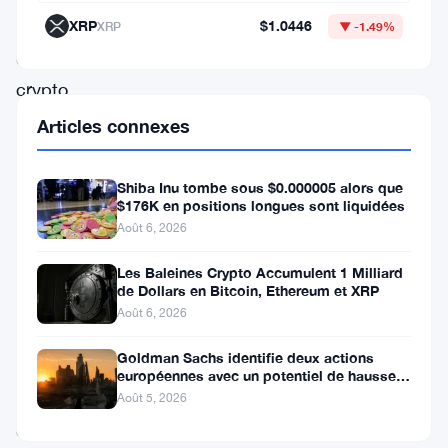
des
XRP
$1.0446
XRP
▼ -1.49%
écosystèmes
crypto
les
Articles connexes
plus
actifs
Shiba Inu tombe sous $0.000005 alors que
$176K en positions longues sont liquidées
et
Août 6, 2026
dynamiques.
Les Baleines Crypto Accumulent 1 Milliard
Dans
de Dollars en Bitcoin, Ethereum et XRP
son
Août 6, 2026
dernier
Goldman Sachs identifie deux actions
rapport,
européennes avec un potentiel de hausse
de plus de 100 %
Grayscale
Août 5, 2026
décrit