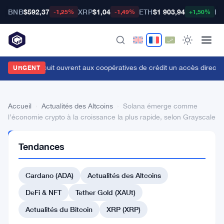
BNB
$592,37
XRP
$1,04
ETH
$1 903,94
BT
-1,25%
-1,49%
+1,50%
aLand et Circuit ouvrent aux coopératives de crédit un accès direct au
URGENT
Accueil
›
Actualités des Altcoins
›
Solana émerge comme
l’économie crypto à la croissance la plus rapide, selon Grayscale
ACTUALITÉS
Tendances
DES
ALTCOINS
Solana
Cardano (ADA)
Actualités des Altcoins
émerge
DeFi & NFT
Tether Gold (XAUt)
comme
Actualités du Bitcoin
XRP (XRP)
l’économie