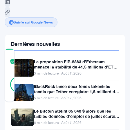
Suivre sur Google News
Dernières nouvelles
COMMUNITY
La proposition EIP-8363 d’Ethereum
TRUST
Vérifié
menace la stabilité de 41,5 millions d’ETH
SCORE
stakés et de la DeFi
5 min de lecture · Août 7, 2026
24
Vérifié
96
votes
%
BlackRock lance deux fonds tokenisés
RÉEL
tandis que Tether enregistre 1,5 milliard de
Mis à jour 1 an il y a
bénéfices au T2
5 min de lecture · Août 7, 2026
Le Bitcoin atteint 65 340 $ alors que les
Solana
faibles données d’emploi de juillet écartent
(
SOL
)
une hausse des taux en
5 min de lecture · Août 7, 2026