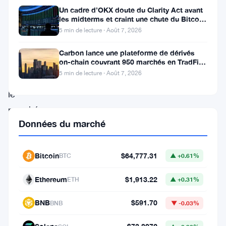
a
Un cadre d’OKX doute du Clarity Act avant
franchi
les midterms et craint une chute du Bitcoin
à 55 000 $
un
5 min de lecture · Août 7, 2026
cap
Carbon lance une plateforme de dérivés
important
on-chain couvrant 950 marchés en TradFi et
crypto
5 min de lecture · Août 7, 2026
sur
le
marché
Données du marché
des
cryptomonnaies,
dépassant
Bitcoin
$64,777.31
BTC
▲ +0.61%
les
Ethereum
$1,913.22
ETH
▲ +0.31%
200
$
BNB
$591.70
BNB
▼ -0.03%
pour