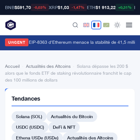
BNB
$591,70
XRP
$1,03
ETH
$1 913,22
BT
-0,03%
-1,47%
+0,31%
a proposition EIP-8363 d'Ethereum menace la stabilité de 41,5 million
URGENT
Accueil
›
Actualités des Altcoins
›
Solana dépasse les 200 $
alors que le fonds ETF de staking révolutionnaire franchit le cap
des 100 millions de dollars
ACTUALITÉS
Tendances
DES
ALTCOINS
Solana
Solana (SOL)
Actualités du Bitcoin
dépasse
USDC (USDC)
DeFi & NFT
les
Ethena USDe (USDe)
Actualités des Altcoins