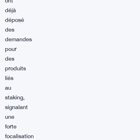
ont
déjà
déposé
des
demandes
pour
des
produits
liés
au
staking,
signalant
une
forte
focalisation