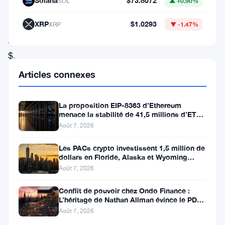
Solana
$73.8072
SOL
▲ +0.90%
s’échanger
à
XRP
$1.0293
XRP
▼ -1.47%
201
$.
Cela
Articles connexes
représente
une
La proposition EIP-8363 d’Ethereum
menace la stabilité de 41,5 millions d’ETH
hausse
stakés et de la DeFi
Août 7, 2026
de
3
Les PACs crypto investissent 1,5 million de
dollars en Floride, Alaska et Wyoming
%
après un revers au Michigan
Août 7, 2026
au
Conflit de pouvoir chez Ondo Finance :
cours
L’héritage de Nathan Allman évince le PDG
Ian De Bode le 24 juillet
des
Août 7, 2026