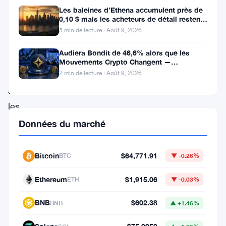
Les baleines d’Ethena accumulent près de
troubles,
0,10 $ mais les acheteurs de détail restent
affichant
à l’écart
5 min de lecture · Août 9, 2026
des
Audiera Bondit de 46,6% alors que les
signes
Mouvements Crypto Changent —
Mouvements Quotidiens 9 Août
inquiétants
2 min de lecture · Août 9, 2026
sur
les
graphiques
Données du marché
de
prix
Bitcoin
$64,771.91
BTC
▼ -0.26%
qui
Ethereum
$1,915.06
ETH
▼ -0.03%
suggèrent
une
BNB
$602.38
BNB
▲ +1.46%
possible