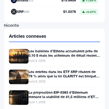
Solana
$75.9959
SOL
▲ +1.89%
rupture.
Malgré
XRP
$1.0376
XRP
▲ +0.43%
sa
récente
performance
Articles connexes
explosive,
la
Les baleines d’Ethena accumulent près de
cryptomonnaie
0,10 $ mais les acheteurs de détail restent
à l’écart
Août 9, 2026
mème
a
Les entrées dans les ETF XRP chutent de
79 % alors que la loi CLARITY est bloquée
rencontré
avant la pause du Sénat
Août 8, 2026
des
La proposition EIP-8363 d’Ethereum
vents
menace la stabilité de 41,5 millions d’ETH
contraires,
stakés et de la DeFi
Août 7, 2026
subissant