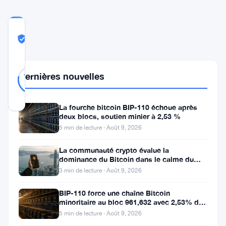
COMMUNITY
TRUST
Probablement Réel
SCORE
Probablement
32
Dernières nouvelles
78
votes
Réel
%
RÉEL
Mis à jour 2 ans il y a
La fourche bitcoin BIP-110 échoue après
deux blocs, soutien minier à 2,53 %
Shiba
5 min de lecture · Août 9, 2026
Inu
La communauté crypto évalue la
(
SHIB
)
dominance du Bitcoin dans le calme du
week-end
3 min de lecture · Août 9, 2026
navigue
actuellement
BIP-110 force une chaîne Bitcoin
minoritaire au bloc 961,632 avec 2,53% de
en
soutien des mineurs
5 min de lecture · Août 9, 2026
eaux