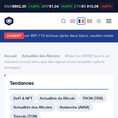
BNB
$602,38
XRP
$1,04
ETH
$1 915,06
B
+1,46%
+0,43%
-0,03%
a fourche bitcoin BIP-110 échoue après deux blocs, soutien minier à 
URGENT
Accueil
›
Actualités des Altcoins
›
Shiba Inu (SHIB) face à un
moment crucial alors que des signes d’une possible rupture
émergent
ACTUALITÉS
Tendances
DES
ALTCOINS
Shiba
DeFi & NFT
Actualités du Bitcoin
TRON (TRX)
Inu
Actualités des Altcoins
Avalanche (AVAX)
(SHIB)
Toncoin (TON)