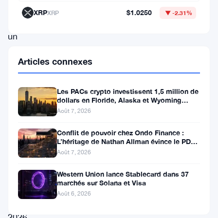
a
XRP
$1.0250
XRP
▼ -2.31%
choisi
un
moment
Articles connexes
où
l’Ether
Les PACs crypto investissent 1,5 million de
était
dollars en Floride, Alaska et Wyoming
après un revers au Michigan
à
Août 7, 2026
son
Conflit de pouvoir chez Ondo Finance :
prix
L’héritage de Nathan Allman évince le PDG
Ian De Bode le 24 juillet
Août 7, 2026
le
plus
Western Union lance Stablecard dans 37
marchés sur Solana et Visa
bas
Août 6, 2026
de
2026.