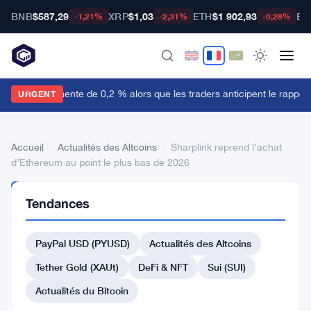
BNB
$587,29
XRP
$1,03
ETH
$1 902,93
BT
-1,21%
-2,31%
-0,28%
e dollar augmente de 0,2 % alors que les traders anticipent le rapport 
URGENT
Accueil
›
Actualités des Altcoins
›
Sharplink reprend l’achat
d’Ethereum au point le plus bas de 2026
ACTUALITÉS
Tendances
DES
ALTCOINS
Sharplink
PayPal USD (PYUSD)
Actualités des Altcoins
reprend
Tether Gold (XAUt)
DeFi & NFT
Sui (SUI)
l’achat
Actualités du Bitcoin
d’Ethereum