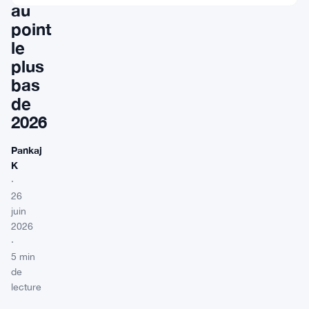
au
point
le
plus
bas
de
2026
Pankaj
K
·
26
juin
2026
·
5 min
de
lecture