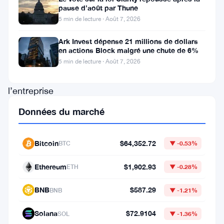
pause d’août par Thune
l’Ethereum.
5 min de lecture · Août 7, 2026
Après
Ark Invest dépense 21 millions de dollars
huit
en actions Block malgré une chute de 6%
mois
5 min de lecture · Août 7, 2026
d’inactivité,
l’entreprise
est
Données du marché
revenue
sur
Bitcoin
$64,352.72
BTC
▼ -0.53%
le
Ethereum
$1,902.93
marché
ETH
▼ -0.28%
—
BNB
$587.29
BNB
▼ -1.21%
et
Solana
$72.9104
elle
SOL
▼ -1.36%